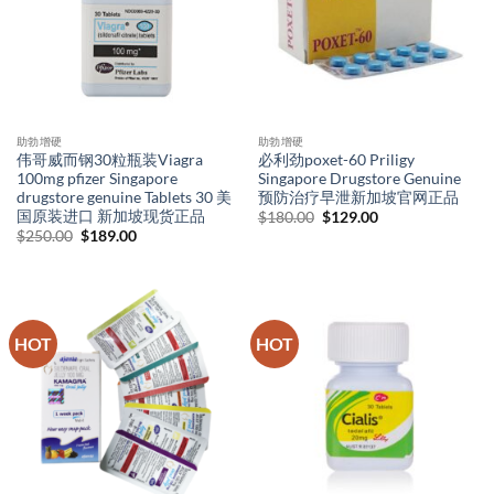
助勃增硬
助勃增硬
伟哥威而钢30粒瓶装Viagra
必利劲poxet-60 Priligy
100mg pfizer Singapore
Singapore Drugstore Genuine
drugstore genuine Tablets 30 美
预防治疗早泄新加坡官网正品
国原装进口 新加坡现货正品
Original
Current
$
180.00
$
129.00
price
price
Original
Current
$
250.00
$
189.00
was:
is:
price
price
$180.00.
$129.00.
was:
is:
$250.00.
$189.00.
HOT
HOT