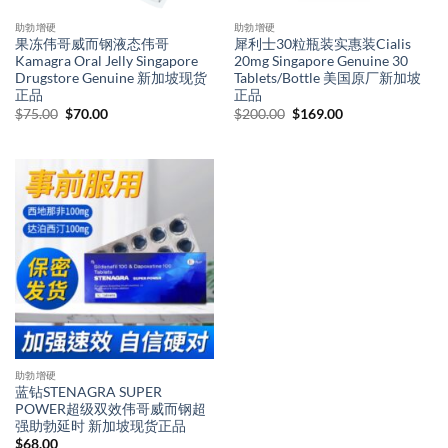
助勃增硬
助勃增硬
果冻伟哥威而钢液态伟哥
犀利士30粒瓶装实惠装Cialis
Kamagra Oral Jelly Singapore
20mg Singapore Genuine 30
Drugstore Genuine 新加坡现货
Tablets/Bottle 美国原厂新加坡
正品
正品
Original
Current
Original
Current
$
75.00
$
70.00
$
200.00
$
169.00
price
price
price
price
was:
is:
was:
is:
$75.00.
$70.00.
$200.00.
$169.00.
助勃增硬
蓝钻STENAGRA SUPER
POWER超级双效伟哥威而钢超
强助勃延时 新加坡现货正品
$
68.00