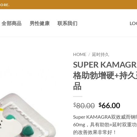
TORE.
全部商品
男性健康
联系我们
LO
HOME
/
延时持久
SUPER KAMA
格助勃增硬+持久
品
Original
Curr
80.00
66.00
$
$
price
price
Super KAMAGRA双效威而
was:
is:
60mg，具有助勃+延时双
$80.00.
$66.
的改善效果非常好！