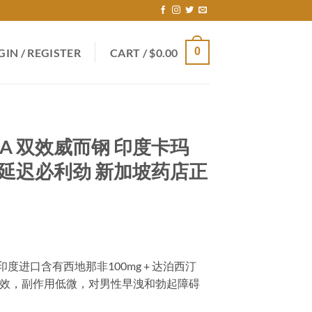
0
GIN / REGISTER
CART /
$
0.00
GRA 双效威而钢 印度卡玛
延迟必利劲 新加坡药店正
ent
钢印度进口含有西地那非100mg + 达泊西汀
重功效，副作用低微，对男性早洩和勃起障碍
00.