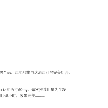
和早洩的产品。西地那非与达泊西汀的完美组合。
+达泊西汀60mg。每次推荐用量为半粒，
8小时。效果完美………..