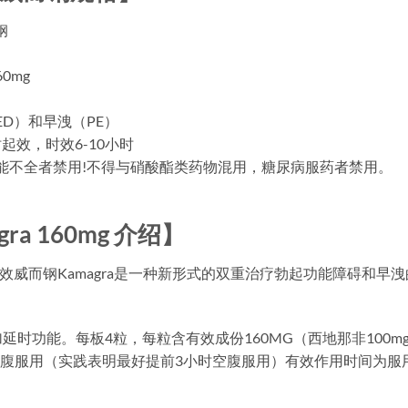
钢
0mg
ED）和早洩（PE）
起效，时效6-10小时
功能不全者禁用!不得与硝酸酯类药物混用，糖尿病服药者禁用。
ra 160mg 介绍】
出品，双效威而钢Kamagra是一种新形式的双重治疗勃起功能障碍
时功能。每板4粒，每粒含有效成份160MG（西地那非100mg
空腹服用（实践表明最好提前3小时空腹服用）有效作用时间为服用后