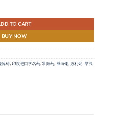
 印度卡玛 格助勃增硬+持久延迟必利劲 新加坡药店正品 quantity
ADD TO CART
BUY NOW
能障碍
,
印度进口学名药
,
壮阳药
,
威而钢
,
必利劲
,
早洩
,