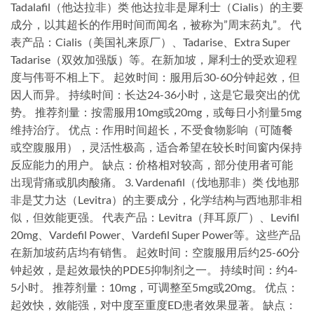
Tadalafil（他达拉非）类 他达拉非是犀利士（Cialis）的主要
成分，以其超长的作用时间而闻名，被称为”周末药丸”。 代
表产品：Cialis（美国礼来原厂）、Tadarise、Extra Super
Tadarise（双效加强版）等。在新加坡，犀利士的受欢迎程
度与伟哥不相上下。 起效时间：服用后30-60分钟起效，但
因人而异。 持续时间：长达24-36小时，这是它最突出的优
势。 推荐剂量：按需服用10mg或20mg，或每日小剂量5mg
维持治疗。 优点：作用时间超长，不受食物影响（可随餐
或空腹服用），灵活性极高，适合希望在较长时间窗内保持
反应能力的用户。 缺点：价格相对较高，部分使用者可能
出现背痛或肌肉酸痛。 3. Vardenafil（伐地那非）类 伐地那
非是艾力达（Levitra）的主要成分，化学结构与西地那非相
似，但效能更强。 代表产品：Levitra（拜耳原厂）、Levifil
20mg、Vardefil Power、Vardefil Super Power等。这些产品
在新加坡药店均有销售。 起效时间：空腹服用后约25-60分
钟起效，是起效最快的PDE5抑制剂之一。 持续时间：约4-
5小时。 推荐剂量：10mg，可调整至5mg或20mg。 优点：
起效快，效能强，对中度至重度ED患者效果显著。 缺点：