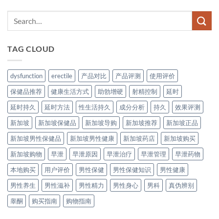
TAG CLOUD
dysfunction
erectile
产品对比
产品评测
使用评价
保健品推荐
健康生活方式
助勃增硬
射精控制
延时
延时持久
延时方法
性生活持久
成分分析
持久
效果评测
新加坡
新加坡保健品
新加坡导购
新加坡推荐
新加坡正品
新加坡男性保健品
新加坡男性健康
新加坡药店
新加坡购买
新加坡购物
早泄
早泄原因
早泄治疗
早泄管理
早泄药物
本地购买
用户评价
男性保健
男性保健知识
男性健康
男性养生
男性滋补
男性精力
男性身心
男科
真伪辨别
睾酮
购买指南
购物指南