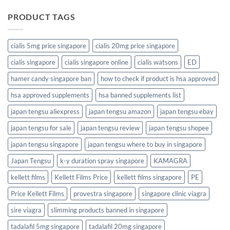
PRODUCT TAGS
cialis 5mg price singapore
cialis 20mg price singapore
cialis singapore
cialis singapore online
cialis watsons
ED
hamer candy singapore ban
how to check if product is hsa approved
hsa approved supplements
hsa banned supplements list
japan tengsu aliexpress
japan tengsu amazon
japan tengsu ebay
japan tengsu for sale
japan tengsu review
japan tengsu shopee
japan tengsu singapore
japan tengsu where to buy in singapore
Japan Tengsu
k-y duration spray singapore
KAMAGRA
kellett films
Kellett Films Price
kellett films singapore
PE
Price Kellett Films
provestra singapore
singapore clinic viagra
sire viagra
slimming products banned in singapore
tadalafil 5mg singapore
tadalafil 20mg singapore