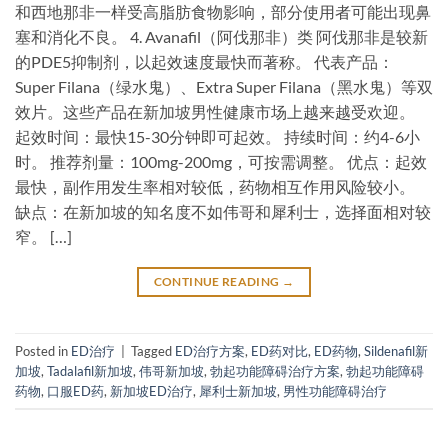
和西地那非一样受高脂肪食物影响，部分使用者可能出现鼻
塞和消化不良。 4. Avanafil（阿伐那非）类 阿伐那非是较新
的PDE5抑制剂，以起效速度最快而著称。 代表产品：
Super Filana（绿水鬼）、Extra Super Filana（黑水鬼）等双
效片。这些产品在新加坡男性健康市场上越来越受欢迎。
起效时间：最快15-30分钟即可起效。 持续时间：约4-6小
时。 推荐剂量：100mg-200mg，可按需调整。 优点：起效
最快，副作用发生率相对较低，药物相互作用风险较小。
缺点：在新加坡的知名度不如伟哥和犀利士，选择面相对较
窄。 […]
CONTINUE READING
→
Posted in
ED治疗
|
Tagged
ED治疗方案
,
ED药对比
,
ED药物
,
Sildenafil新
加坡
,
Tadalafil新加坡
,
伟哥新加坡
,
勃起功能障碍治疗方案
,
勃起功能障碍
药物
,
口服ED药
,
新加坡ED治疗
,
犀利士新加坡
,
男性功能障碍治疗