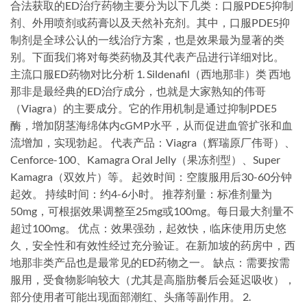
合法获取的ED治疗药物主要分为以下几类：口服PDE5抑制
剂、外用喷剂或药膏以及天然补充剂。其中，口服PDE5抑
制剂是全球公认的一线治疗方案，也是效果最为显著的类
别。下面我们将对每类药物及其代表产品进行详细对比。
主流口服ED药物对比分析 1. Sildenafil（西地那非）类 西地
那非是最经典的ED治疗成分，也就是大家熟知的伟哥
（Viagra）的主要成分。它的作用机制是通过抑制PDE5
酶，增加阴茎海绵体内cGMP水平，从而促进血管扩张和血
流增加，实现勃起。 代表产品：Viagra（辉瑞原厂伟哥）、
Cenforce-100、Kamagra Oral Jelly（果冻剂型）、Super
Kamagra（双效片）等。 起效时间：空腹服用后30-60分钟
起效。 持续时间：约4-6小时。 推荐剂量：标准剂量为
50mg，可根据效果调整至25mg或100mg。每日最大剂量不
超过100mg。 优点：效果强劲，起效快，临床使用历史悠
久，安全性和有效性经过充分验证。在新加坡的药房中，西
地那非类产品也是最常见的ED药物之一。 缺点：需要按需
服用，受食物影响较大（尤其是高脂肪餐后会延迟吸收），
部分使用者可能出现面部潮红、头痛等副作用。 2.