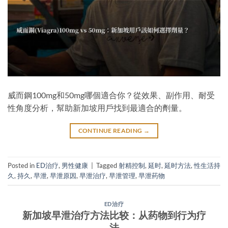
威而鋼100mg和50mg哪個適合你？從效果、副作用、耐受
性角度分析，幫助新加坡用戶找到最適合的劑量。
CONTINUE READING
→
Posted in
ED治疗
,
男性健康
|
Tagged
射精控制
,
延时
,
延时方法
,
性生活持
久
,
持久
,
早泄
,
早泄原因
,
早泄治疗
,
早泄管理
,
早泄药物
ED治疗
新加坡早泄治疗方法比较：从药物到行为疗
法