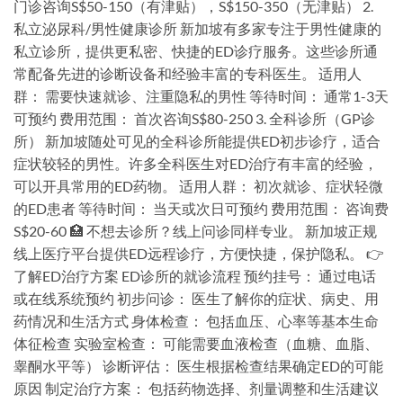
门诊咨询S$50-150（有津贴），S$150-350（无津贴） 2.
私立泌尿科/男性健康诊所 新加坡有多家专注于男性健康的
私立诊所，提供更私密、快捷的ED诊疗服务。这些诊所通
常配备先进的诊断设备和经验丰富的专科医生。 适用人
群： 需要快速就诊、注重隐私的男性 等待时间： 通常1-3天
可预约 费用范围： 首次咨询S$80-250 3. 全科诊所（GP诊
所） 新加坡随处可见的全科诊所能提供ED初步诊疗，适合
症状较轻的男性。许多全科医生对ED治疗有丰富的经验，
可以开具常用的ED药物。 适用人群： 初次就诊、症状轻微
的ED患者 等待时间： 当天或次日可预约 费用范围： 咨询费
S$20-60 🏥 不想去诊所？线上问诊同样专业。 新加坡正规
线上医疗平台提供ED远程诊疗，方便快捷，保护隐私。 👉
了解ED治疗方案 ED诊所的就诊流程 预约挂号： 通过电话
或在线系统预约 初步问诊： 医生了解你的症状、病史、用
药情况和生活方式 身体检查： 包括血压、心率等基本生命
体征检查 实验室检查： 可能需要血液检查（血糖、血脂、
睾酮水平等） 诊断评估： 医生根据检查结果确定ED的可能
原因 制定治疗方案： 包括药物选择、剂量调整和生活建议