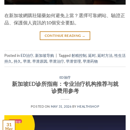
在新加坡網購壯陽藥如何避免上當？選擇可靠網站、驗證正
品、保護個人資訊的10個安全要點。
CONTINUE READING
→
Posted in
ED治疗
,
新加坡导购
|
Tagged
射精控制
,
延时
,
延时方法
,
性生活
持久
,
持久
,
早泄
,
早泄原因
,
早泄治疗
,
早泄管理
,
早泄药物
ED治疗
新加坡ED诊所指南：专业治疗机构推荐与就
诊费用参考
POSTED ON
MAY 31, 2026
BY
HEALTHSHOP
31
May