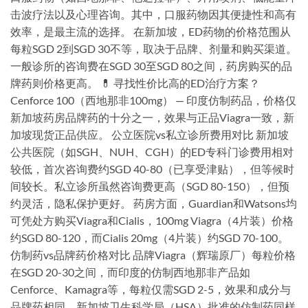
击波疗法以及心理咨询。其中，口服药物因其便捷性和高有
效率，是最主流的选择。 在新加坡，ED药物的价格范围从
每粒SGD 2到SGD 30不等，取决于品牌、剂量和购买渠道。
一般诊所的咨询费在SGD 30至SGD 80之间，药房购买的品
牌药则价格更高。 💊 寻找性价比高的ED治疗方案？
Cenforce 100（西地那非100mg） — 印度仿制药品，价格仅
新加坡药房品牌药的十分之一，效果与正品Viagra一致，新
加坡现货正品供应。 公立医院vs私立诊所费用对比 新加坡
公共医院（如SGH、NUH、CGH）的ED专科门诊费用相对
较低，首次咨询费约SGD 40-80（已享受津贴），但等候时
间较长。私立诊所虽然咨询费更高（SGD 80-150），但预
约灵活，隐私保护更好。 药房方面，Guardian和Watsons均
可凭处方购买Viagra和Cialis，100mg Viagra（4片装）价格
约SGD 80-120，而Cialis 20mg（4片装）约SGD 70-100。
仿制药vs品牌药价格对比 品牌Viagra（辉瑞原厂）每粒价格
在SGD 20-30之间，而印度的仿制西地那非产品如
Cenforce、Kamagra等，每粒仅需SGD 2-5，效果和成分与
品牌药相同。新加坡卫生科学局（HSA）批准的仿制药同样