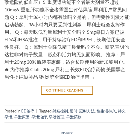
致危险的低血压）5. 重度肾功能不全者最大剂量不超过
10mg6. 重度肝功能不全者需医生评估风险 犀利用户常见问
题 Q：犀利士36小时内都有效吗？是的，但需要性刺激才能
启动勃起。36小时内只要受到性刺激，犀利士就会发挥作
用。 Q：每天吃低剂量犀利士安全吗？ 5mg每日方案已被
FDA和HSA批准，用于持续治疗ED和BPH，长期使用安全
性良好。 Q：犀利士会降低精子质量吗？不会。研究表明他
达拉非对精子数量、形态和活力均无负面影响。 推荐：犀
利士20mg 30粒瓶装实惠装，适合长期使用的新加坡用户。
🔥 为你推荐 Cialis 20mg 犀利士 长效ED治疗药物 美国黑金
男性提纯滋补品 📚 浏览全部ED治疗指南 →
CONTINUE READING
→
Posted in
ED治疗
|
Tagged
射精控制
,
延时
,
延时方法
,
性生活持久
,
持久
,
早泄
,
早泄原因
,
早泄治疗
,
早泄管理
,
早泄药物
ED治疗