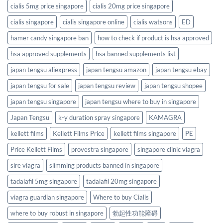
cialis 5mg price singapore
cialis 20mg price singapore
cialis singapore
cialis singapore online
cialis watsons
ED
hamer candy singapore ban
how to check if product is hsa approved
hsa approved supplements
hsa banned supplements list
japan tengsu aliexpress
japan tengsu amazon
japan tengsu ebay
japan tengsu for sale
japan tengsu review
japan tengsu shopee
japan tengsu singapore
japan tengsu where to buy in singapore
Japan Tengsu
k-y duration spray singapore
KAMAGRA
kellett films
Kellett Films Price
kellett films singapore
PE
Price Kellett Films
provestra singapore
singapore clinic viagra
sire viagra
slimming products banned in singapore
tadalafil 5mg singapore
tadalafil 20mg singapore
viagra guardian singapore
Where to buy Cialis
where to buy robust in singapore
勃起性功能障碍