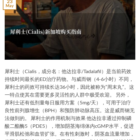
23
May
犀利士（Cialis，成分名：他达拉非/Tadalafil）是当前药效
持续时间最长的ED治疗药物。与威而钢（4-6小时）不同，
犀利士的药效可持续长达36小时，因此被称为”周末丸”。这
一特点使其在需要更多灵活性的人群中极受欢迎。 另外，
犀利士还有低剂量每日服用方案（5mg/天），可用于治疗
良性前列腺增生（BPH）和预防肺动脉高压。这是威而钢无
法做到的。 犀利士的作用机制与效果 他达拉非通过抑制磷
酸二酯酶5（PDE5），增加阴茎海绵体内cGMP水平，促进
平滑肌松弛和血管扩张。在有性刺激时，阴茎血流量增加，