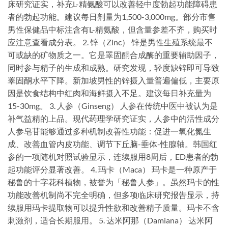
床研究证实，补充L-精氨酸可以改善轻中度勃起功能障碍患
者的勃起功能。建议每日剂量为1,500-3,000mg。部分市售
男性保健品中标注含有L-精氨酸，但含量参差不齐，购买时
应注意查看成分表。 2. 锌（Zinc） 锌是男性生殖系统最不
可或缺的矿物质之一。它是睪固酮合成酶的重要辅助因子，
同时参与精子的生成和成熟。研究发现，轻度缺锌即可导致
睪固酮水平下降。新加坡男性的锌摄入量普遍偏低，主要原
因是饮食结构中红肉和海鲜摄入不足。建议每日补充量为
15-30mg。 3. 人参（Ginseng） 人参在传统中医中被认为是
补气益精的上品。现代药理学研究证实，人参中的活性成分
人参皂苷能够通过多种机制改善性功能：促进一氧化氮生
成、改善血管内皮功能、调节下丘脑-垂体-性腺轴。韩国红
参的一项随机对照试验显示，连续服用8周后，ED患者的勃
起功能评分显著改善。 4. 玛卡（Maca） 玛卡是一种原产于
秘鲁的十字花科植物，被誉为「秘鲁人参」。虽然玛卡的性
功能改善机制尚不完全明确，但多项临床研究报告显示，持
续服用玛卡提取物可以提升性欲和改善精子质量。玛卡不含
刺激剂，适合长期服用。 5. 达米阿那（Damiana） 达米阿