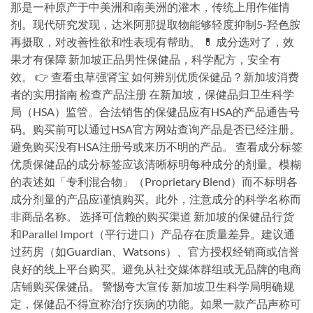
那是一种原产于中美洲和南美洲的灌木，传统上用作催情
剂。现代研究发现，达米阿那提取物能够轻度抑制5-羟色胺
再摄取，对改善性欲和性表现有帮助。 💊 成分选对了，效
果才有保障 新加坡正品男性保健品，科学配方，安全有
效。 👉 查看虫草强肾宝 如何辨别优质保健品？新加坡消费
者的实用指南 检查产品注册 在新加坡，保健品归卫生科学
局（HSA）监管。合法销售的保健品应有HSA的产品通告号
码。购买前可以通过HSA官方网站查询产品是否已经注册。
避免购买没有HSA注册号或来历不明的产品。 查看成分标签
优质保健品的成分标签应该清晰标明每种成分的剂量。模糊
的表述如「专利混合物」（Proprietary Blend）而不标明各
成分剂量的产品应谨慎购买。此外，注意成分的科学名称而
非商品名称。 选择可信赖的购买渠道 新加坡的保健品行货
和Parallel Import（平行进口）产品存在质量差异。建议通
过药房（如Guardian、Watsons）、官方授权经销商或信誉
良好的线上平台购买。避免从社交媒体群组或无品牌的电商
店铺购买保健品。 警惕夸大宣传 新加坡卫生科学局明确规
定，保健品不得宣称治疗疾病的功能。如果一款产品声称可