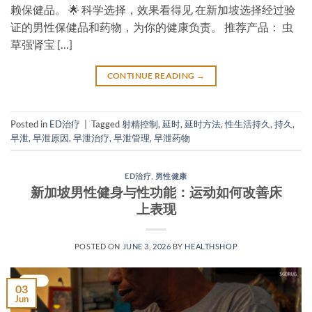
赖保健品。 🌟 科学选择，效果看得见 在新加坡选择经过验
证的男性保健品和药物，为你的健康负责。 推荐产品： 虫
草强肾宝 […]
CONTINUE READING
→
Posted in
ED治疗
|
Tagged
射精控制
,
延时
,
延时方法
,
性生活持久
,
持久
,
早泄
,
早泄原因
,
早泄治疗
,
早泄管理
,
早泄药物
ED治疗
,
男性健康
新加坡男性健身与性功能：运动如何改善床
上表现
POSTED ON
JUNE 3, 2026
BY
HEALTHSHOP
03
Jun