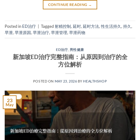
CONTINUE READING
→
Posted in
ED治疗
|
Tagged
射精控制
,
延时
,
延时方法
,
性生活持久
,
持久
,
早泄
,
早泄原因
,
早泄治疗
,
早泄管理
,
早泄药物
ED治疗
,
男性健康
新加坡ED治疗完整指南：从原因到治疗的全
方位解析
POSTED ON
MAY 23, 2026
BY
HEALTHSHOP
23
May