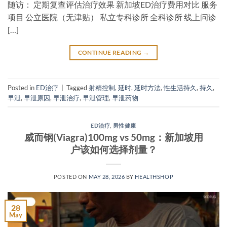
随访： 定期复查评估治疗效果 新加坡ED治疗费用对比 服务
项目 公立医院（无津贴） 私立专科诊所 全科诊所 线上问诊
[…]
CONTINUE READING
→
Posted in
ED治疗
|
Tagged
射精控制
,
延时
,
延时方法
,
性生活持久
,
持久
,
早泄
,
早泄原因
,
早泄治疗
,
早泄管理
,
早泄药物
ED治疗
,
男性健康
威而钢(Viagra)100mg vs 50mg：新加坡用
户该如何选择剂量？
POSTED ON
MAY 28, 2026
BY
HEALTHSHOP
28
May