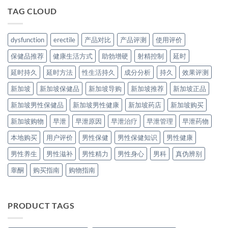
TAG CLOUD
dysfunction
erectile
产品对比
产品评测
使用评价
保健品推荐
健康生活方式
助勃增硬
射精控制
延时
延时持久
延时方法
性生活持久
成分分析
持久
效果评测
新加坡
新加坡保健品
新加坡导购
新加坡推荐
新加坡正品
新加坡男性保健品
新加坡男性健康
新加坡药店
新加坡购买
新加坡购物
早泄
早泄原因
早泄治疗
早泄管理
早泄药物
本地购买
用户评价
男性保健
男性保健知识
男性健康
男性养生
男性滋补
男性精力
男性身心
男科
真伪辨别
睾酮
购买指南
购物指南
PRODUCT TAGS