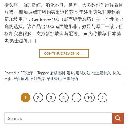
括头痛、面部潮红、消化不良、鼻塞。大多数副作用轻微且
短暂。 新加坡威而钢购买渠道推荐 对于注重隐私和便利的
新加坡用户，Cenforce-100（威而钢学名药）是一个性价比
高的选择。该产品含100mg西地那非，效果与原厂一致，价
格却实惠很多，支持新加坡全岛配送。 🔥 为你推荐 日本藤
素 男士滋补, […]
CONTINUE READING
→
Posted in
ED治疗
|
Tagged
射精控制
,
延时
,
延时方法
,
性生活持久
,
持久
,
早泄
,
早泄原因
,
早泄治疗
,
早泄管理
,
早泄药物
1
2
3
4
…
10