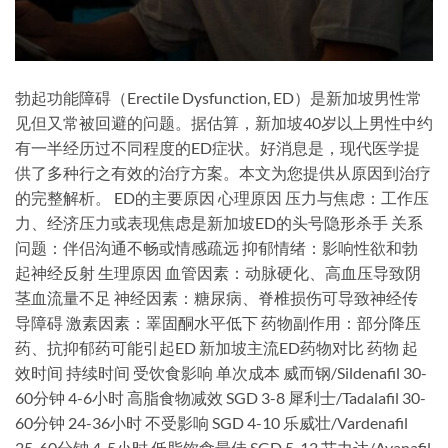
勃起功能障碍（Erectile Dysfunction, ED）是新加坡男性常
见但又常被回避的问题。据估算，新加坡40岁以上男性中约
有一半经历过不同程度的ED症状。好消息是，现代医学提
供了多种行之有效的治疗方案。本文为您提供从原因到治疗
的完整解析。 ED的主要原因 心理原因 压力与焦虑：工作压
力、经济压力或表现焦虑是新加坡ED的头号隐形杀手 关系
问题：伴侣沟通不畅或情感疏远 抑郁情绪：影响性欲和勃
起神经反射 生理原因 血管因素：动脉硬化、高血压导致阴
茎血流量不足 神经因素：糖尿病、脊椎损伤可导致神经传
导障碍 激素因素：睪固酮水平低下 药物副作用：部分降压
药、抗抑郁药可能引起ED 新加坡主流ED药物对比 药物 起
效时间 持续时间 受饮食影响 单次成本 威而钢/Sildenafil 30-
60分钟 4-6小时 高脂食物减效 SGD 3-8 犀利士/Tadalafil 30-
60分钟 24-36小时 不受影响 SGD 4-10 乐威壮/Vardenafil
25-60分钟 4-5小时 低脂饮食最佳 SGD 5-12 艾力达/Avanafil