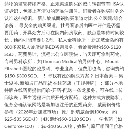
药物的监管持续严格。正规渠道购买的威而钢都带有HSA认
证标识，包装上有清晰的药品注册号。消费者在购买时务必
认准这些标识。 新加坡威而钢购买渠道对比 公立医院/综合
诊所： 最安全的购买渠道。挂号看诊后由医生评估是否需
要用药，开具处方后可在院内药房取药。缺点是等待时间较
长，预约可能需要1-2周。 私人全科诊所： 新加坡全岛约有
800多家私人诊所提供ED咨询服务。看诊费用约$50-$120
SGD，药费另计。流程比公立医院快，当天即可拿到药物。
专科男科诊所： 如Thomson Medical的男科中心、Mount
Elizabeth医院的泌尿科。专业度高，但费用也高，咨询费约
$150-$300 SGD。 💊 寻找有效的解决方案？ 日本藤素 — 男
士滋补, 新加坡正品现货 在线药店（正规持牌）： 部分本地
持牌在线药房提供问诊-开药-配送一条龙服务。可在线上传
问诊表，医生远程评估后开处方配药。这种方式方便隐私，
但务必确认该网站是新加坡注册的正规药房。 威而钢价格
参考（2026年新加坡市场） 原厂辉瑞威而钢100mg：约
$25-$35 SGD/粒（4粒装约$90-$120 SGD）。 学名药（如
Cenforce-100）：$6-$10 SGD/粒，效果与原厂相同但价格