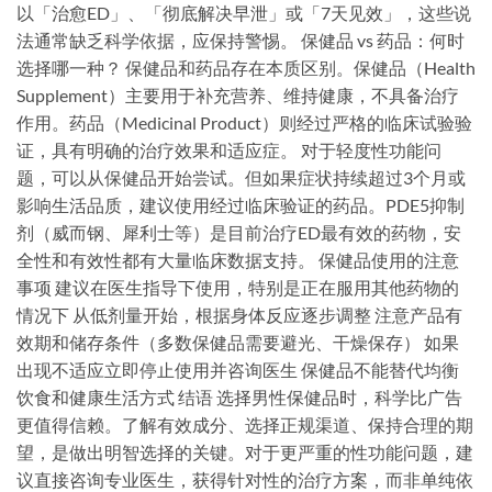
以「治愈ED」、「彻底解决早泄」或「7天见效」，这些说
法通常缺乏科学依据，应保持警惕。 保健品 vs 药品：何时
选择哪一种？ 保健品和药品存在本质区别。保健品（Health
Supplement）主要用于补充营养、维持健康，不具备治疗
作用。药品（Medicinal Product）则经过严格的临床试验验
证，具有明确的治疗效果和适应症。 对于轻度性功能问
题，可以从保健品开始尝试。但如果症状持续超过3个月或
影响生活品质，建议使用经过临床验证的药品。PDE5抑制
剂（威而钢、犀利士等）是目前治疗ED最有效的药物，安
全性和有效性都有大量临床数据支持。 保健品使用的注意
事项 建议在医生指导下使用，特别是正在服用其他药物的
情况下 从低剂量开始，根据身体反应逐步调整 注意产品有
效期和储存条件（多数保健品需要避光、干燥保存） 如果
出现不适应立即停止使用并咨询医生 保健品不能替代均衡
饮食和健康生活方式 结语 选择男性保健品时，科学比广告
更值得信赖。了解有效成分、选择正规渠道、保持合理的期
望，是做出明智选择的关键。对于更严重的性功能问题，建
议直接咨询专业医生，获得针对性的治疗方案，而非单纯依