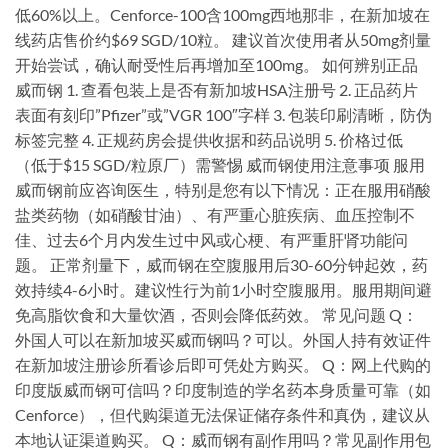
低60%以上。Cenforce-100含100mg西地那非，在新加坡在
线药店售价约$69 SGD/10粒。 建议首次使用者从50mg剂量
开始尝试，确认耐受性后再增加至100mg。 如何辨别正品
威而钢 1. 查看包装上是否有新加坡HSA注册号 2. 正品药片
表面有刻印”Pfizer”或”VGR 100″字样 3. 包装印刷清晰，防伪
标签完整 4. 正规药房会提供收据和药品说明 5. 价格过低
（低于$15 SGD/粒原厂）需警惕 威而钢使用注意事项 服用
威而钢前应咨询医生，特别是您有以下情况：正在服用硝酸
盐类药物（如硝酸甘油）、有严重心脏疾病、血压控制不
佳、过去6个月内发生过中风或心梗、有严重肝肾功能问
题。 正常剂量下，威而钢在空腹服用后30-60分钟起效，药
效持续4-6小时。建议性行为前1小时空腹服用。服用期间避
免高脂饮食和大量饮酒，否则会降低药效。 常见问题 Q：
外国人可以在新加坡买威而钢吗？可以。外国人持有效证件
在新加坡注册诊所看诊后即可凭处方购买。 Q：网上代购的
印度版威而钢可信吗？印度制造的学名药本身质量可靠（如
Cenforce），但代购渠道无法保证储存条件和真伪，建议从
本地认证渠道购买。 Q：威而钢有副作用吗？常见副作用包