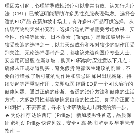
理因素引起，心理辅导或性治疗可以非常有效。认知行为疗
法（CBT）已被证明能帮助许多男性克服表现焦虑。 选择合
适的ED产品 在新加坡市场上，有许多ED产品可供选择。从
传统药物到天然补充剂，选择合适的产品需要考虑效果、安
全性、价格等因素。 日本藤素（Tengsu）是新加坡男性中
较受欢迎的选择之一，以其天然成分和相对较少的副作用受
到关注。无论选择哪种产品，都建议先咨询医疗专业人士。
安全用药提醒 在新加坡，购买ED药物时应注意以下几点：
确保从正规渠道购买，避免假货 遵循医生建议的剂量，不
要自行增减 了解可能的副作用和禁忌症 如果出现胸痛、持
续勃起等严重副作用，立即就医 结语 ED是一个可以治疗的
健康问题。通过正确的诊断、合适的治疗方法和健康的生活
方式，大多数男性都能够恢复自信的性生活。如果你正面临
ED困扰，不要害羞，寻求专业帮助是走出困境的第一步。
🔥 为你推荐 达泊西汀（Priligy） 新加坡男性首选，品质保
证 必利劲 Priligy 快速见效，安全可靠 📚 浏览更多 早泄管理
指南 →