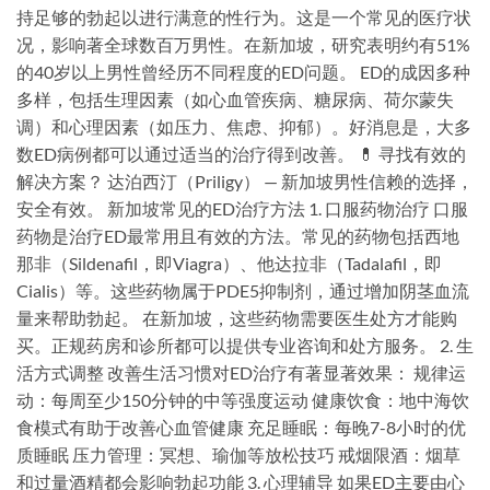
持足够的勃起以进行满意的性行为。这是一个常见的医疗状
况，影响著全球数百万男性。在新加坡，研究表明约有51%
的40岁以上男性曾经历不同程度的ED问题。 ED的成因多种
多样，包括生理因素（如心血管疾病、糖尿病、荷尔蒙失
调）和心理因素（如压力、焦虑、抑郁）。好消息是，大多
数ED病例都可以通过适当的治疗得到改善。 💊 寻找有效的
解决方案？ 达泊西汀（Priligy） — 新加坡男性信赖的选择，
安全有效。 新加坡常见的ED治疗方法 1. 口服药物治疗 口服
药物是治疗ED最常用且有效的方法。常见的药物包括西地
那非（Sildenafil，即Viagra）、他达拉非（Tadalafil，即
Cialis）等。这些药物属于PDE5抑制剂，通过增加阴茎血流
量来帮助勃起。 在新加坡，这些药物需要医生处方才能购
买。正规药房和诊所都可以提供专业咨询和处方服务。 2. 生
活方式调整 改善生活习惯对ED治疗有著显著效果： 规律运
动：每周至少150分钟的中等强度运动 健康饮食：地中海饮
食模式有助于改善心血管健康 充足睡眠：每晚7-8小时的优
质睡眠 压力管理：冥想、瑜伽等放松技巧 戒烟限酒：烟草
和过量酒精都会影响勃起功能 3. 心理辅导 如果ED主要由心