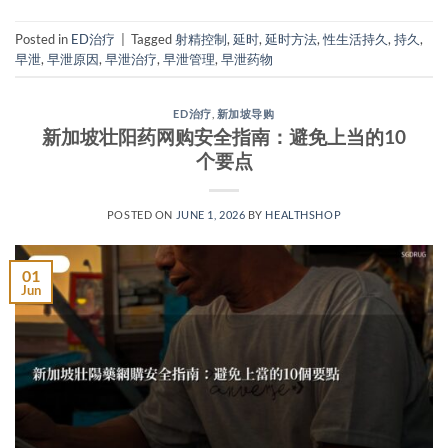
Posted in
ED治疗
|
Tagged
射精控制
,
延时
,
延时方法
,
性生活持久
,
持久
,
早泄
,
早泄原因
,
早泄治疗
,
早泄管理
,
早泄药物
ED治疗
,
新加坡导购
新加坡壮阳药网购安全指南：避免上当的10
个要点
POSTED ON
JUNE 1, 2026
BY
HEALTHSHOP
01
Jun