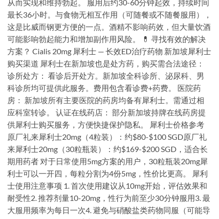
从而实现和维持勃起。 服用后约30-60分钟起效，持续时间
最长36小时。与食物无相互作用（可随餐或不随餐服用），
这是比威而钢更方便的一点。酒精不影响药效，但大量饮酒
可能影响勃起能力和增加副作用风险。 💊 寻找有效的解决
方案？ Cialis 20mg 犀利士 — 长效ED治疗药物 新加坡犀利士
购买渠道 犀利士在新加坡也是处方药，购买需合法途径：
诊所处方： 看诊后开处方。新加坡全科诊所、泌尿科、男
科诊所均可提供此服务。费用包含看诊费+药费。 医院药
房： 新加坡所有主要医院的药房均备有犀利士。需通过相
应科室转诊。 认证在线药店： 部分新加坡持牌在线药房提
供犀利士购买服务，方便快捷保护隐私。 犀利士价格参考
原厂礼来犀利士20mg（4粒装）：约$80-$100 SGD原厂礼
来犀利士20mg（30粒瓶装）：约$169-$200 SGD，适合长
期用药者 对于日常使用5mg方案的用户，30粒瓶装20mg犀
利士可以一开四，每粒分割为4份5mg，性价比更高。 犀利
士使用注意事项 1. 首次使用建议从10mg开始，评估效果和
耐受性2. 推荐剂量10-20mg，性行为前至少30分钟服用3. 最
大服用频率为每日一次4. 避免与硝酸盐类药物同服（可能导