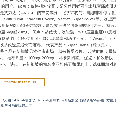
的用户。 缺点：价格相对较高，部分使用者可能出现背痛或肌
伐地那非是艾力达（Levitra）的主要成分，化学结构与西地那非相似，
l 20mg、Vardefil Power、Vardefil Super Power等。这些
用后约25-60分钟起效，是起效最快的PDE5抑制剂之一。 持续
调整至5mg或20mg。 优点：起效快，效能强，对中度至重度ED患
响，部分使用者可能出现鼻塞和消化不良。 4. Avanafil（
起效速度最快而著称。 代表产品：Super Filana（绿水鬼）、
等双效片。这些产品在新加坡男性健康市场上越来越受欢迎。 起效时间：最
时。 推荐剂量：100mg-200mg，可按需调整。 优点：起效最快
小。 缺点：在新加坡的知名度不如伟哥和犀利士，选择面相对
CONTINUE READING
→
ED药物
,
Sildenafil新加坡
,
Tadalafil新加坡
,
伟哥新加坡
,
勃起功能障碍治疗方案
,
坡
,
男性功能障碍治疗