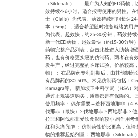
（Sildenafil） —— 最广为人知的ED
效持续4-6小时。适合按需使用的男性。在性刺激
士（Cialis）为代表。药效持续时间长达
本（5mg），适合希望随时准备就绪的用户。 3.
为代表。起效快，约25-30分钟，药效持续4-5
新一代ED药物，起效最快（约15-30分钟
药物完整产品列表，点击此处进入助勃增硬
药，也有价格更实惠的仿制药。两者在有效
发生产，经过完整的临床试验。价格较高，如V
物）： 在品牌药专利到期后，由其他制药
有品牌药的30-50%。常见仿制药包括：Cen
Kamagra等。 新加坡卫生科学局（H
通过正规渠道购买，质量都是有保障的。 
使用频率： 偶尔需要→选择西地那非（4-
伐那非（最快）> 伐地那非 > 西地那非 
拉非和阿伐那非受饮食影响较小 副作用考
红和头痛 预算： 仿制药性价比更高，但请
物的推荐起始剂量： 西地那非（Sildenaf