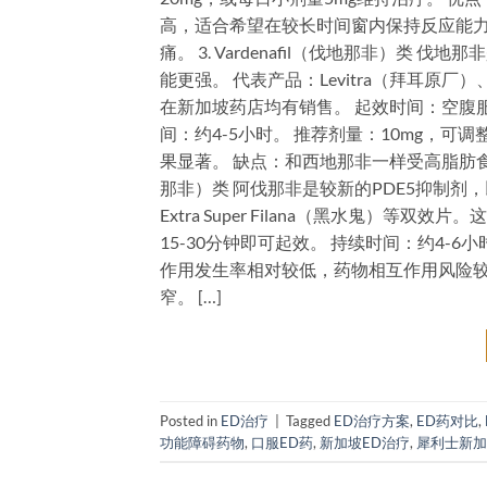
高，适合希望在较长时间窗内保持反应能力
痛。 3. Vardenafil（伐地那非）类 
能更强。 代表产品：Levitra（拜耳原厂）、Levifi
在新加坡药店均有销售。 起效时间：空腹服
间：约4-5小时。 推荐剂量：10mg，可
果显著。 缺点：和西地那非一样受高脂肪食物影
那非）类 阿伐那非是较新的PDE5抑制剂，以
Extra Super Filana（黑水鬼）
15-30分钟即可起效。 持续时间：约4-6小
作用发生率相对较低，药物相互作用风险较
窄。 […]
Posted in
ED治疗
|
Tagged
ED治疗方案
,
ED药对比
,
功能障碍药物
,
口服ED药
,
新加坡ED治疗
,
犀利士新加