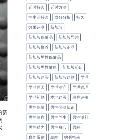
延时持久
延时方法
性生活持久
成分分析
持久
效果评测
新加坡
新加坡保健品
新加坡导购
新加坡推荐
新加坡正品
新加坡男性保健品
新加坡男性健康
新加坡药店
新加坡购买
新加坡购物
早泄
早泄原因
早泄治疗
早泄管理
早泄药物
本地购买
用户评价
男性保健
男性保健知识
的新
男性健康
男性养生
男性滋补
药
男性精力
男性身心
男科
买
真伪辨别
睾酮
购买指南