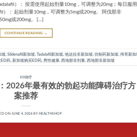
dalafil）： 按需使用起始剂量10mg，可调整为20mg；每日服
fil）： 起始剂量10mg，可调整为5mg或20mg。 阿伐那非
0mg或200mg。 […]
CONTINUE READING
→
加坡
,
Sildenafil新加坡
,
Tadalafil新加坡
,
他达拉非新加坡
,
仿制药新加坡
,
伟哥新加
ED药
,
新加坡购买ED药
,
男性健康
,
西地那非剂量
,
西地那非新加坡
ED治疗
：2026年最有效的勃起功能障碍治疗方
案推荐
ED ON
JUNE 4, 2026
BY
HEALTHSHOP