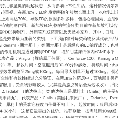
维持足够坚挺的勃起状态，从而影响正常性生活。这种情况偶尔
起重视。在新加坡，ED的发病率随年龄增长而上升，40岁以上
以上则高达70%。导致ED的原因多种多样，包括心理因素、血管
药物的副作用。 新加坡ED药物的主流分类 目前在新加坡可以合
服PDE5抑制剂、外用喷剂或药膏以及天然补充剂。其中，口服
，也是效果最为显著的类别。下面我们将对每类药物及其代表产品
Sildenafil（西地那非）类 西地那非是最经典的ED治疗成分，也
它的作用机制是通过抑制PDE5酶，增加阴茎海绵体内cGMP水平
iagra（辉瑞原厂伟哥）、Cenforce-100、Kamagra Or
a（双效片）等。 起效时间：空腹服用后30-60分钟起效。 持续时间：约4
效果调整至25mg或100mg。每日最大剂量不超过100mg。 优
安全性和有效性经过充分验证。在新加坡的药房中，西地那非类
按需服用，受食物影响较大（尤其是高脂肪餐后会延迟吸收），部
Tadalafil（他达拉非）类 他达拉非是犀利士（Cialis）的主要
”。 代表产品：Cialis（美国礼来原厂）、Tadarise、Extr
在新加坡，犀利士的受欢迎程度与伟哥不相上下。 起效时间：服用后30-
-36小时，这是它最突出的优势。 推荐剂量：按需服用10mg或
优点：作用时间超长，不受食物影响（可随餐或空腹服用），灵活性