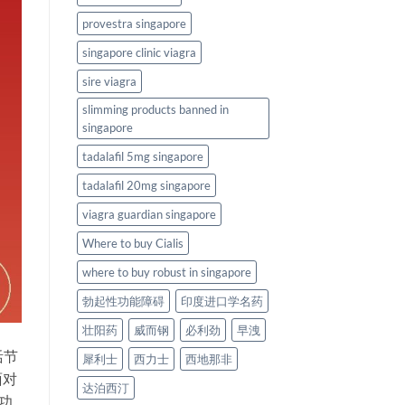
provestra singapore
singapore clinic viagra
sire viagra
slimming products banned in
singapore
tadalafil 5mg singapore
tadalafil 20mg singapore
viagra guardian singapore
Where to buy Cialis
where to buy robust in singapore
勃起性功能障碍
印度进口学名药
壮阳药
威而钢
必利劲
早洩
活节
犀利士
西力士
西地那非
面对
达泊西汀
功