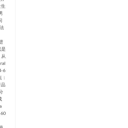
发生
男
问
法
进
就是
，从
al
-6
点：
产品
分
成
a
60
极