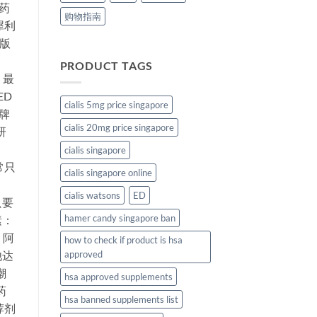
，药
购物指南
犀利
量版
）
PRODUCT TAGS
 最
ED
cialis 5mg price singapore
牌
cialis 20mg price singapore
研
cialis singapore
常只
cialis singapore online
cialis watsons
ED
只要
hamer candy singapore ban
素：
 阿
how to check if product is hsa
他达
approved
潮
hsa approved supplements
药
hsa banned supplements list
荐剂