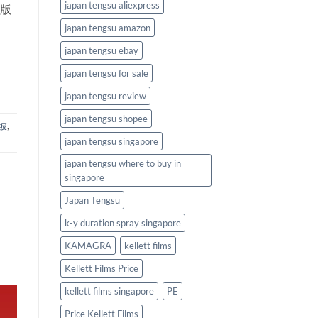
japan tengsu aliexpress
用版
japan tengsu amazon
japan tengsu ebay
japan tengsu for sale
japan tengsu review
japan tengsu shopee
坡
,
japan tengsu singapore
japan tengsu where to buy in
singapore
Japan Tengsu
k-y duration spray singapore
KAMAGRA
kellett films
Kellett Films Price
kellett films singapore
PE
Price Kellett Films