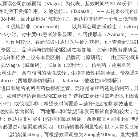
药物，以辉瑞公司的威而钢（Viagra）为代表。起效时间约30-60分钟
下发挥作用。 2. 他达拉非（Tadalafil） —— 以礼来公司的
24-36小时，因此被称为”周末药丸”。他达拉非还有一个每日低剂
 伐地那非（Vardenafil） —— 以拜耳公司的乐威壮（Levitra
小时。对中度ED患者效果显著。 4. 阿伐那非（Avanafil） ——
），副作用较少。在新加坡可通过医生处方获得。 👉 查看新加坡
专区 二、品牌药与仿制药的区别 在新加坡，ED药物既有原研品
成分和疗效上没有本质区别： 品牌药（原研药）： 由原研公司
iagra（威而钢）、Cialis（犀利士）。 仿制药（通用名药
公司生产。含有相同的活性成分，生物等效性得到验证。价格通
force（西地那非仿制药）、Tadarise（他达拉非仿制药）、
SA）对进口和销售的所有药物都有监管。无论是品牌药还是仿制药，
三、如何选择适合自己的ED药物？ 选择ED药物时需考虑以下因
6小时）或伐地那非；希望长时间覆盖→选择他达拉非 起效速度：
> 他达拉非 饮食影响： 西地那非和伐地那非受高脂饮食影响较大；
量： 他达拉非可能引起背痛和肌肉酸痛；西地那非可能引起面色
务必通过可靠渠道购买 四、ED药物推荐剂量指南 以下为常见ED
il）： 起始剂量50mg，可根据效果调整为25mg或100mg。最大推