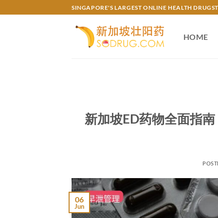
Skip
SINGAPORE'S LARGEST ONLINE HEALTH DRUGS
to
content
HOME
新加坡ED药物全面指南
POST
06
Jun