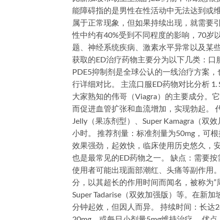
能障碍指的是男性在性活动中无法达到或
属于正常现象，但如果持续出现，就需要引
性中约有40%受到不同程度的影响，70岁
题、神经系统疾病、激素水平异常以及某些
获取的ED治疗药物主要分为以下几类：口
PDE5抑制剂是全球公认的一线治疗方案
行详细对比。 主流口服ED药物对比分析 1. 
大家熟知的伟哥（Viagra）的主要成分。
而促进血管扩张和血流增加，实现勃起。 代表产品：V
Jelly（果冻剂型）、Super Kamagr
小时。 推荐剂量：标准剂量为50mg，可根据
效果强劲，起效快，临床使用历史悠久，
也是最常见的ED药物之一。 缺点：需要
使用者可能出现面部潮红、头痛等副作用。 2. 
分，以其超长的作用时间而闻名，被称为”周末药丸
Super Tadarise（双效加强版）等。
分钟起效，但因人而异。 持续时间：长达24
20mg，或每日小剂量5mg维持治疗。 