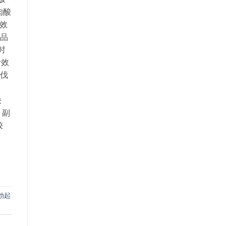
肉酸
但效
产品
时
者效
阿伐
快
，副
较
勃起