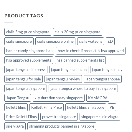
PRODUCT TAGS
cialis 5mg price singapore
cialis 20mg price singapore
cialis singapore
cialis singapore online
cialis watsons
ED
hamer candy singapore ban
how to check if product is hsa approved
hsa approved supplements
hsa banned supplements list
japan tengsu aliexpress
japan tengsu amazon
japan tengsu ebay
japan tengsu for sale
japan tengsu review
japan tengsu shopee
japan tengsu singapore
japan tengsu where to buy in singapore
Japan Tengsu
k-y duration spray singapore
KAMAGRA
kellett films
Kellett Films Price
kellett films singapore
PE
Price Kellett Films
provestra singapore
singapore clinic viagra
sire viagra
slimming products banned in singapore