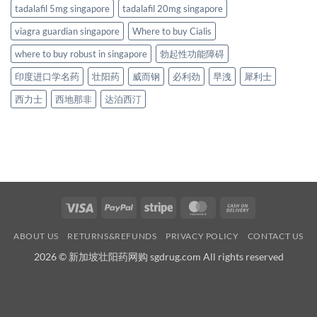
tadalafil 5mg singapore
tadalafil 20mg singapore
viagra guardian singapore
Where to buy Cialis
where to buy robust in singapore
勃起性功能障碍
印度进口学名药
壮阳药
威而钢
必利劲
早洩
犀利士
西力士
西地那非
达泊西汀
Visa
PayPal
Stripe
MasterCard
Cash
On
ABOUT US
RETURNS&REFUNDS
PRIVACY POLICY
CONTACT US
Delivery
2026 © 新加坡壮阳药网购 sgdrug.com All rights reserved