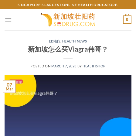
Skip
SINGAPORE'S LARGEST ONLINE HEALTH DRUGSTORE.
to
content
0
ED治疗
,
HEALTH NEWS
新加坡怎么买Viagra伟哥？
POSTED ON
MARCH 7, 2023
BY
HEALTHSHOP
07
Mar