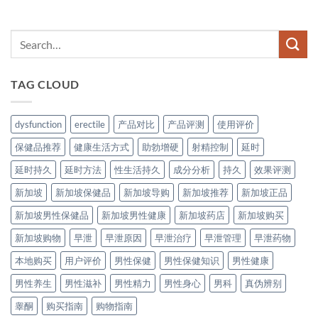
TAG CLOUD
dysfunction
erectile
产品对比
产品评测
使用评价
保健品推荐
健康生活方式
助勃增硬
射精控制
延时
延时持久
延时方法
性生活持久
成分分析
持久
效果评测
新加坡
新加坡保健品
新加坡导购
新加坡推荐
新加坡正品
新加坡男性保健品
新加坡男性健康
新加坡药店
新加坡购买
新加坡购物
早泄
早泄原因
早泄治疗
早泄管理
早泄药物
本地购买
用户评价
男性保健
男性保健知识
男性健康
男性养生
男性滋补
男性精力
男性身心
男科
真伪辨别
睾酮
购买指南
购物指南