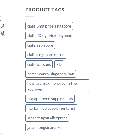
PRODUCT TAGS
调
足
cialis 5mg price singapore
等成
cialis 20mg price singapore
cialis singapore
cialis singapore online
cialis watsons
ED
hamer candy singapore ban
how to check if product is hsa
approved
hsa approved supplements
hsa banned supplements list
japan tengsu aliexpress
japan tengsu amazon