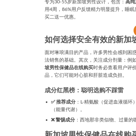
专为30-55岁新加坡男性设计，包含：
高纯
用4周，86%用户反馈精力明显提升，睡
买二送一优惠。
如何选择安全有效的新加
面对琳琅满目的产品，许多男性会感到困
法销售的基础。其次，关注成分剂量：例如
坡男性保健品在线购买
时务必查看用户评价
品，它们可能对心脏和肝脏造成负担。
成分红黑榜：聪明选购不踩雷
✅ 推荐成分
：L-精氨酸（促进血液循
（能量代谢）。
❌ 警惕成分
：西地那非类似物、过量的
新加坡男性保健品在线购