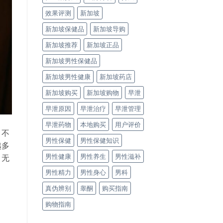
效果评测
新加坡
新加坡保健品
新加坡导购
新加坡推荐
新加坡正品
新加坡男性保健品
新加坡男性健康
新加坡药店
新加坡购买
新加坡购物
早泄
早泄原因
早泄治疗
早泄管理
早泄药物
本地购买
用户评价
、不
男性保健
男性保健知识
越多
男性健康
男性养生
男性滋补
。无
男性精力
男性身心
男科
真伪辨别
睾酮
购买指南
购物指南