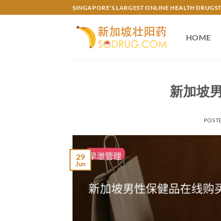
Skip
SINGAPORE'S LARGEST ONLINE HEALTH DRUGS
to
content
HOME
新加坡
POST
29
Jun