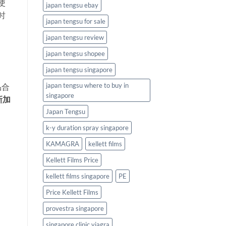
使
japan tengsu ebay
时
japan tengsu for sale
japan tengsu review
japan tengsu shopee
japan tengsu singapore
japan tengsu where to buy in
品合
singapore
新加
Japan Tengsu
k-y duration spray singapore
KAMAGRA
kellett films
Kellett Films Price
kellett films singapore
PE
Price Kellett Films
provestra singapore
singapore clinic viagra