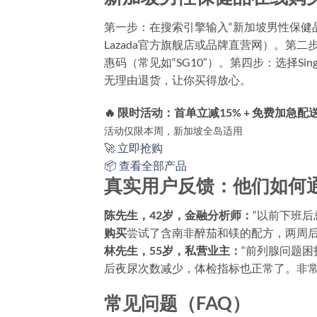
第一步：在搜索引擎输入“新加坡男性保健品
Lazada官方旗舰店或品牌直营网）。
惠码（常见如“SG10”）。第四步：选择Sin
无理由退货，让你买得放心。
🔥 限时活动：首单立减15% + 免费加急配
活动仅限本周，新加坡全岛适用
🚀 立即抢购
📦 查看全部产品
真实用户反馈：他们如何
陈先生，42岁，金融分析师：
“以前下班
购买
尝试了含南非醉茄和镁的配方，两周后
林先生，55岁，私营业主：
“前列腺问题
后夜尿次数减少，体检指标也正常了。非常
常见问题（FAQ）