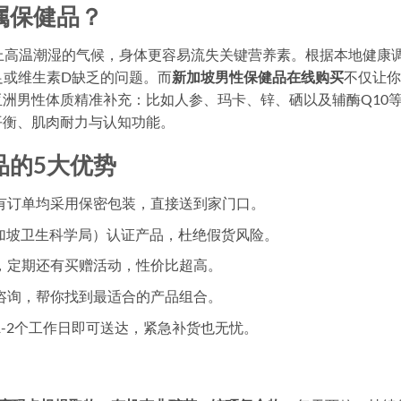
属保健品？
上高温潮湿的气候，身体更容易流失关键营养素。根据本地健康
足或维生素D缺乏的问题。而
新加坡男性保健品在线购买
不仅让你
洲男性体质精准补充：比如人参、玛卡、锌、硒以及辅酶Q10
平衡、肌肉耐力与认知功能。
品的5大优势
有订单均采用保密包装，直接送到家门口。
新加坡卫生科学局）认证产品，杜绝假货风险。
，定期还有买赠活动，性价比超高。
咨询，帮你找到最适合的产品组合。
-2个工作日即可送达，紧急补货也无忧。