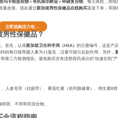
度玛卡根提取物 + 有机南非醉茄 + 锌硒复合物
。每天两粒，持续
眠质量改善。现在通过
新加坡男性保健品在线购买
渠道下单，享限
立即选购活力包 →
坡男性保健品？
惑。首先，认准
新加坡卫生科学局（HSA）
的注册编号，这是产
锌的每日推荐摄入量为11毫克，过量可能引起副作用。另外，
和第三方检测报告。避免购买含有违禁西药成分的“快速壮阳”产
环）、人参皂苷（抗疲劳）、番茄红素（前列腺健康）、维生素B群
咖啡因、不明草药混合物。
买全流程指南