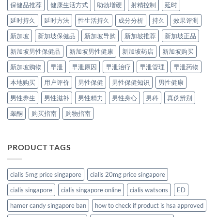
保健品推荐
健康生活方式
助勃增硬
射精控制
延时
延时持久
延时方法
性生活持久
成分分析
持久
效果评测
新加坡
新加坡保健品
新加坡导购
新加坡推荐
新加坡正品
新加坡男性保健品
新加坡男性健康
新加坡药店
新加坡购买
新加坡购物
早泄
早泄原因
早泄治疗
早泄管理
早泄药物
本地购买
用户评价
男性保健
男性保健知识
男性健康
男性养生
男性滋补
男性精力
男性身心
男科
真伪辨别
睾酮
购买指南
购物指南
PRODUCT TAGS
cialis 5mg price singapore
cialis 20mg price singapore
cialis singapore
cialis singapore online
cialis watsons
ED
hamer candy singapore ban
how to check if product is hsa approved