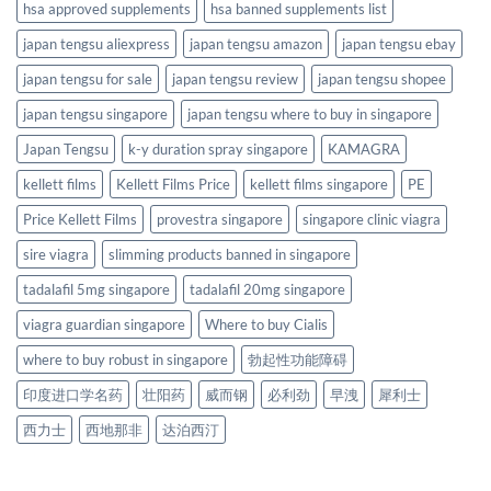
hsa approved supplements
hsa banned supplements list
japan tengsu aliexpress
japan tengsu amazon
japan tengsu ebay
japan tengsu for sale
japan tengsu review
japan tengsu shopee
japan tengsu singapore
japan tengsu where to buy in singapore
Japan Tengsu
k-y duration spray singapore
KAMAGRA
kellett films
Kellett Films Price
kellett films singapore
PE
Price Kellett Films
provestra singapore
singapore clinic viagra
sire viagra
slimming products banned in singapore
tadalafil 5mg singapore
tadalafil 20mg singapore
viagra guardian singapore
Where to buy Cialis
where to buy robust in singapore
勃起性功能障碍
印度进口学名药
壮阳药
威而钢
必利劲
早洩
犀利士
西力士
西地那非
达泊西汀