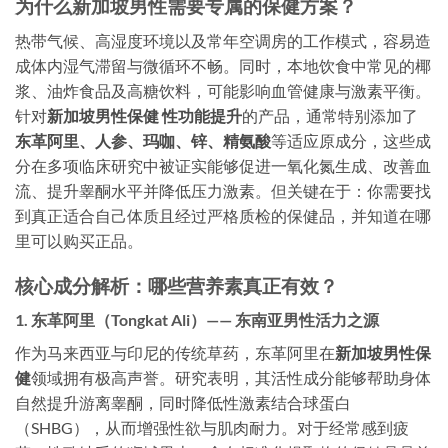
为什么新加坡男性需要专属的保健方案？
热带气候、高湿度环境以及常年空调房的工作模式，容易造
成体内湿气滞留与微循环不畅。同时，本地饮食中常见的椰
浆、油炸食品及高糖饮料，可能影响血管健康与激素平衡。
针对
新加坡男性保健 性功能提升
的产品，通常特别添加了
东革阿里、人参、玛咖、锌、精氨酸
等适应原成分，这些成
分在多项临床研究中被证实能够促进一氧化氮生成、改善血
流、提升睾酮水平并降低压力激素。但关键在于：你需要找
到真正适合自己体质且经过严格质检的保健品，并知道在哪
里可以购买正品。
核心成分解析：哪些营养素真正有效？
1. 东革阿里（Tongkat Ali）—— 东南亚男性活力之源
作为马来西亚与印尼的传统草药，东革阿里在
新加坡男性保
健
领域拥有极高声誉。研究表明，其活性成分能够帮助身体
自然提升游离睾酮，同时降低性激素结合球蛋白
（SHBG），从而增强性欲与肌肉耐力。对于经常感到疲