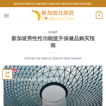
Skip
SINGAPORE'S LARGEST ONLINE HEALTH DRUGSTORE.
to
content
0
ED治疗
新加坡男性性功能提升保健品购买指
南
POSTED ON
JUNE 29, 2026
BY
HEALTHSHOP
29
Jun