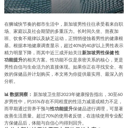
在狮城快节奏的都市生活中，新加坡男性往往承受着来自职
场、家庭以及社会期望的多重压力。长时间久坐、熬夜加
班、饮食不规律以及缺乏运动，正悄悄侵蚀着男性的健康根
基。根据本地健康调查显示，超过40%的40岁以上男性表示
精力明显下降，而其中近三成开始关注
新加坡男性保健 性
功能提升
的相关方案。性功能不仅是亲密关系的核心，更是
男性自信与生命活力的直接体现。如果你正在寻找安全、有
效的保健品并计划购买，本文将为你提供最实用、最深入的
分析。
📊 数据洞察：
新加坡卫生部2023年健康报告指出，30至60
岁男性中，约35%存在不同程度的性活力减退或精力不足，
而早期通过营养干预与
性功能提升
保健品进行调理，可显著
改善生活质量。超过70%的使用者反馈，在连续使用专业配
方保健品后，体能与自信心均得到回升。