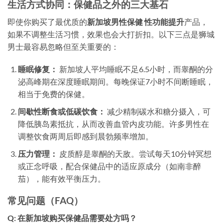
生活方式协同：保健品之外的三大基石
即使你购买了最优质的
新加坡男性保健 性功能提升
产品，
如果不调整生活习惯，效果也会大打折扣。以下三点是狮城
男士最容易忽略但至关重要的：
睡眠修复：
新加坡人平均睡眠不足6.5小时，而睾酮的分
泌高峰期在深度睡眠期间。每晚保证7小时不间断睡眠，
相当于免费的保健。
间歇性断食或低碳饮食：
减少精制碳水和糖分摄入，可
降低胰岛素抵抗，从而改善血管内皮功能。许多男性在
调整饮食两周后即感到晨勃频率增加。
压力管理：
皮质醇是睾酮的天敌。尝试每天10分钟冥想
或正念呼吸，配合保健品中的适应原成分（如南非醉
茄），能有效平衡压力。
常见问题（FAQ）
Q: 在新加坡购买保健品需要处方吗？