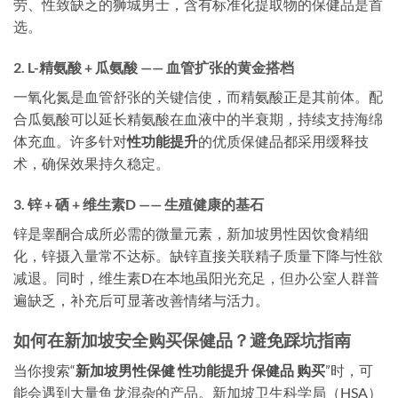
劳、性致缺乏的狮城男士，含有标准化提取物的保健品是首
选。
2. L-精氨酸 + 瓜氨酸 —— 血管扩张的黄金搭档
一氧化氮是血管舒张的关键信使，而精氨酸正是其前体。配
合瓜氨酸可以延长精氨酸在血液中的半衰期，持续支持海绵
体充血。许多针对
性功能提升
的优质保健品都采用缓释技
术，确保效果持久稳定。
3. 锌 + 硒 + 维生素D —— 生殖健康的基石
锌是睾酮合成所必需的微量元素，新加坡男性因饮食精细
化，锌摄入量常不达标。缺锌直接关联精子质量下降与性欲
减退。同时，维生素D在本地虽阳光充足，但办公室人群普
遍缺乏，补充后可显著改善情绪与活力。
如何在新加坡安全购买保健品？避免踩坑指南
当你搜索“
新加坡男性保健 性功能提升 保健品 购买
”时，可
能会遇到大量鱼龙混杂的产品。新加坡卫生科学局（HSA）