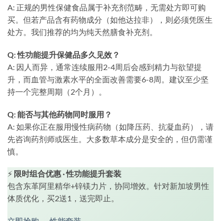
A: 正规的男性保健食品属于补充剂范畴，无需处方即可购
买。但若产品含有药物成分（如他达拉非），则必须凭医生
处方。我们推荐的均为纯天然膳食补充剂。
Q: 性功能提升保健品多久见效？
A: 因人而异，通常连续服用2-4周后会感到精力与欲望提
升，而血管与激素水平的全面改善需要6-8周。建议至少坚
持一个完整周期（2个月）。
Q: 能否与其他药物同时服用？
A: 如果你正在服用慢性病药物（如降压药、抗凝血药），请
先咨询药剂师或医生。大多数草本成分是安全的，但仍需谨
慎。
⚡
限时组合优惠 · 性功能提升套装
包含东革阿里精华+锌镁力片，协同增效。针对新加坡男性
体质优化，买2送1，送完即止。
立即抢购 → 性能套装