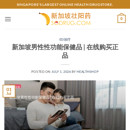
Skip
SINGAPORE'S LARGEST ONLINE HEALTH DRUGSTORE.
to
content
0
ED治疗
新加坡男性性功能保健品 | 在线购买正
品
POSTED ON
JULY 1, 2026
BY
HEALTHSHOP
01
Jul