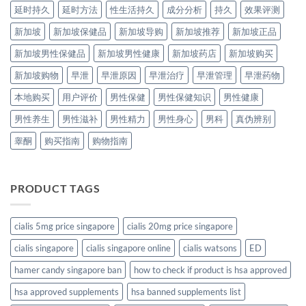
延时持久
延时方法
性生活持久
成分分析
持久
效果评测
新加坡
新加坡保健品
新加坡导购
新加坡推荐
新加坡正品
新加坡男性保健品
新加坡男性健康
新加坡药店
新加坡购买
新加坡购物
早泄
早泄原因
早泄治疗
早泄管理
早泄药物
本地购买
用户评价
男性保健
男性保健知识
男性健康
男性养生
男性滋补
男性精力
男性身心
男科
真伪辨别
睾酮
购买指南
购物指南
PRODUCT TAGS
cialis 5mg price singapore
cialis 20mg price singapore
cialis singapore
cialis singapore online
cialis watsons
ED
hamer candy singapore ban
how to check if product is hsa approved
hsa approved supplements
hsa banned supplements list