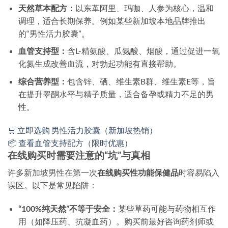
天然草本配方：
以东革阿里、玛咖、人参为核心，温和
调理，适合长期保养。例如某些新加坡本地品牌推出
的“男性活力胶囊”。
血管支持型：
含L-精氨酸、瓜氨酸、烟酸，通过促进一氧
化氮生成改善血流，对勃起功能有直接帮助。
综合营养型：
包含锌、硒、维生素B群、维生素E等，旨
在提升睾酮水平与精子质量，适合备孕或精力不足的男
性。
🛒 立即选购 男性活力胶囊（新加坡热销）
📦 查看血管支持配方（限时优惠）
在线购买时需要注意的“坑”与真相
许多新加坡男性在第一次
在线购买性功能保健品
时容易陷入
误区。以下是常见陷阱：
“100%纯天然”不等于安全：
某些草药可能与药物相互作
用（如降压药、抗凝血药）。购买前最好咨询药剂师或