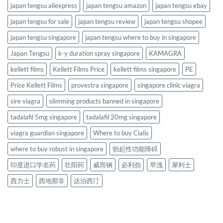
japan tengsu aliexpress
japan tengsu amazon
japan tengsu ebay
japan tengsu for sale
japan tengsu review
japan tengsu shopee
japan tengsu singapore
japan tengsu where to buy in singapore
Japan Tengsu
k-y duration spray singapore
KAMAGRA
kellett films
Kellett Films Price
kellett films singapore
PE
Price Kellett Films
provestra singapore
singapore clinic viagra
sire viagra
slimming products banned in singapore
tadalafil 5mg singapore
tadalafil 20mg singapore
viagra guardian singapore
Where to buy Cialis
where to buy robust in singapore
勃起性功能障碍
印度进口学名药
壮阳药
威而钢
必利劲
早洩
犀利士
西力士
西地那非
达泊西汀