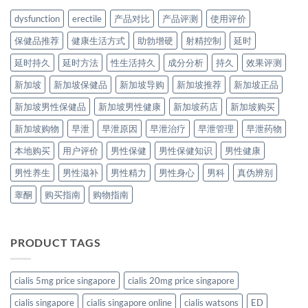
dysfunction
erectile
产品对比
产品评测
使用评价
保健品推荐
健康生活方式
助勃增硬
射精控制
延时
延时持久
延时方法
性生活持久
成分分析
持久
效果评测
新加坡
新加坡保健品
新加坡导购
新加坡推荐
新加坡正品
新加坡男性保健品
新加坡男性健康
新加坡药店
新加坡购买
新加坡购物
早泄
早泄原因
早泄治疗
早泄管理
早泄药物
本地购买
用户评价
男性保健
男性保健知识
男性健康
男性养生
男性滋补
男性精力
男性身心
男科
真伪辨别
睾酮
购买指南
购物指南
PRODUCT TAGS
cialis 5mg price singapore
cialis 20mg price singapore
cialis singapore
cialis singapore online
cialis watsons
ED