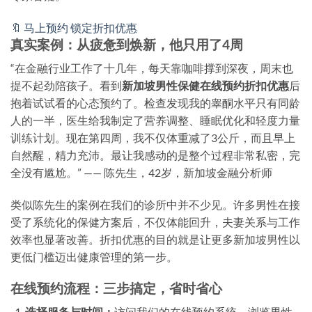
🔖 马上预约 锁定折扣优惠
真实案例：从疲惫到焕新，他只用了4周
“在金融行业工作了十几年，每天靠咖啡撑到深夜，周末也
提不起劲陪孩子。看到
新加坡男性保健在线预约折扣优惠
后
抱着试试看的心态预约了。检查发现我的睾酮水平只有同龄
人的一半，医生给我制定了营养调整、睡眠优化和轻度力量
训练计划。现在第四周，我不仅体重减了3公斤，而且早上
自然醒，精力充沛。最让我感动的是整个过程非常私密，完
全没有尴尬。” —— 陈先生，42岁，新加坡金融分析师
类似陈先生的案例在我们的诊所中并不少见。许多男性在接
受了系统化的保健方案后，不仅体能回升，夫妻关系与工作
效率也显著改善。折扣优惠的目的就是让更多新加坡男性以
更低门槛迈出健康管理的第一步。
在线预约流程：三步搞定，省时省心
选择服务与时间：
访问我们的在线预约系统，浏览男性