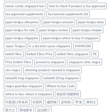
hamer candy singapore ban
how to check if product is hsa approved
hsa approved supplements
hsa banned supplements list
japan tengsu aliexpress
japan tengsu amazon
japan tengsu ebay
japan tengsu for sale
japan tengsu review
japan tengsu shopee
japan tengsu singapore
japan tengsu where to buy in singapore
Japan Tengsu
k-y duration spray singapore
KAMAGRA
kellett films
Kellett Films Price
kellett films singapore
PE
Price Kellett Films
provestra singapore
singapore clinic viagra
sire viagra
slimming products banned in singapore
tadalafil 5mg singapore
tadalafil 20mg singapore
viagra guardian singapore
Where to buy Cialis
where to buy robust in singapore
勃起性功能障碍
印度进口学名药
壮阳药
威而钢
必利劲
早洩
犀利士
西力士
西地那非
达泊西汀