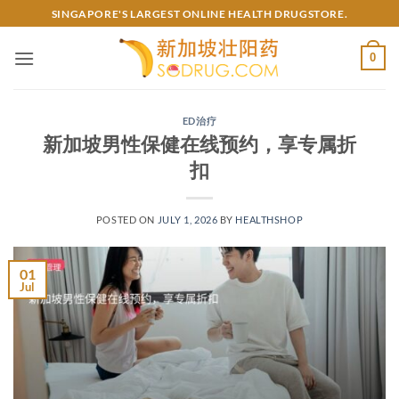
Skip
SINGAPORE'S LARGEST ONLINE HEALTH DRUGSTORE.
to
content
0
ED治疗
新加坡男性保健在线预约，享专属折
扣
POSTED ON
JULY 1, 2026
BY
HEALTHSHOP
01
Jul