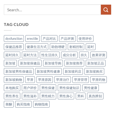
TAG CLOUD
dysfunction
erectile
产品对比
产品评测
使用评价
保健品推荐
健康生活方式
助勃增硬
射精控制
延时
延时持久
延时方法
性生活持久
成分分析
持久
效果评测
新加坡
新加坡保健品
新加坡导购
新加坡推荐
新加坡正品
新加坡男性保健品
新加坡男性健康
新加坡药店
新加坡购买
新加坡购物
早泄
早泄原因
早泄治疗
早泄管理
早泄药物
本地购买
用户评价
男性保健
男性保健知识
男性健康
男性养生
男性滋补
男性精力
男性身心
男科
真伪辨别
睾酮
购买指南
购物指南