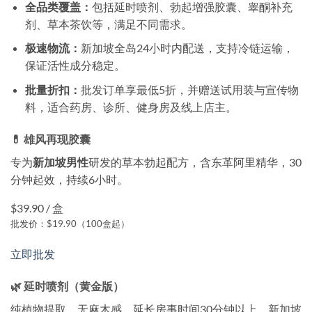
全品类覆盖：
包括延时喷剂、勃起增强胶囊、睾酮补充
剂、草本茶饮等，满足不同需求。
极速物流：
新加坡全岛24小时内配送，支持冷链运输，
保证活性成分稳定。
批量折扣：
批发订单享最低5折，并赠送试用装与宣传物
料，适合药房、诊所、健身房及线上店主。
💊 雄风再现胶囊
专为
新加坡男性
研发的草本勃起配方，含东革阿里精华，30
分钟起效，持续6小时。
$39.90 / 盒
批发价：$19.90（100盒起）
立即批发
🌿 延时喷剂（黄金版）
纯植物提取，无麻木感，延长房事时间30分钟以上，新加坡