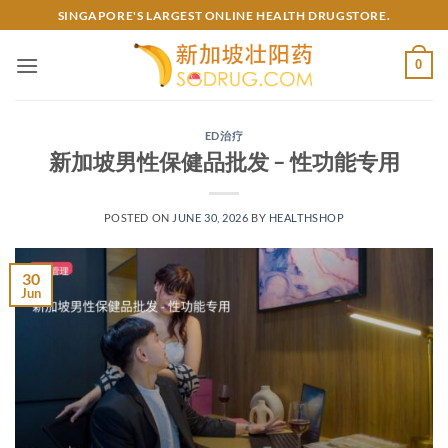
Skip
SINGAPORE'S LARGEST ONLINE HEALTH DRUGSTORE.
to
content
0
ED治疗
新加坡男性保健品批发 – 性功能专用
POSTED ON
JUNE 30, 2026
BY
HEALTHSHOP
30
Jun