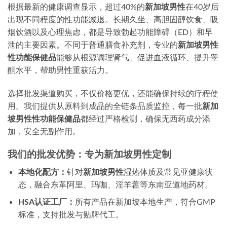
根据最新的健康调查显示，超过40%的
新加坡男性
在40岁后
出现不同程度的性功能减退。长期久坐、高胆固醇饮食、吸
烟饮酒以及心理焦虑，都是导致勃起功能障碍（ED）和早
泄的主要因素。不同于普通膳食补充剂，专业的
新加坡男性
性功能保健品
能够从根源调理肾气、促进血液循环、提升睾
酮水平，帮助男性重获活力。
选择批发渠道购买，不仅价格更优，还能确保持续的疗程使
用。我们提供从原料到成品的全链条品质监控，每一批
新加
坡男性性功能保健品
都经过严格检测，确保无西药成分添
加，安全无副作用。
我们的批发优势：专为新加坡男性定制
本地化配方：
针对
新加坡男性
湿热体质及常见亚健康状
态，融合东革阿里、玛咖、淫羊藿等东南亚道地药材。
HSA认证工厂：
所有产品在新加坡本地生产，符合GMP
标准，支持批发与贴牌代工。