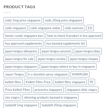
PRODUCT TAGS
cialis 5mg price singapore
cialis 20mg price singapore
cialis singapore
cialis singapore online
cialis watsons
ED
hamer candy singapore ban
how to check if product is hsa approved
hsa approved supplements
hsa banned supplements list
japan tengsu aliexpress
japan tengsu amazon
japan tengsu ebay
japan tengsu for sale
japan tengsu review
japan tengsu shopee
japan tengsu singapore
japan tengsu where to buy in singapore
Japan Tengsu
k-y duration spray singapore
KAMAGRA
kellett films
Kellett Films Price
kellett films singapore
PE
Price Kellett Films
provestra singapore
singapore clinic viagra
sire viagra
slimming products banned in singapore
tadalafil 5mg singapore
tadalafil 20mg singapore