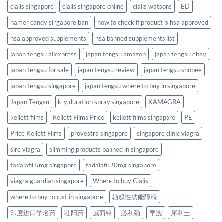
cialis singapore
cialis singapore online
cialis watsons
ED
hamer candy singapore ban
how to check if product is hsa approved
hsa approved supplements
hsa banned supplements list
japan tengsu aliexpress
japan tengsu amazon
japan tengsu ebay
japan tengsu for sale
japan tengsu review
japan tengsu shopee
japan tengsu singapore
japan tengsu where to buy in singapore
Japan Tengsu
k-y duration spray singapore
KAMAGRA
kellett films
Kellett Films Price
kellett films singapore
PE
Price Kellett Films
provestra singapore
singapore clinic viagra
sire viagra
slimming products banned in singapore
tadalafil 5mg singapore
tadalafil 20mg singapore
viagra guardian singapore
Where to buy Cialis
where to buy robust in singapore
勃起性功能障碍
印度进口学名药
壮阳药
威而钢
必利劲
早洩
犀利士