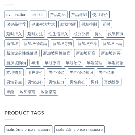
dysfunction
erectile
产品对比
产品评测
使用评价
保健品推荐
健康生活方式
助勃增硬
射精控制
延时
延时持久
延时方法
性生活持久
成分分析
持久
效果评测
新加坡
新加坡保健品
新加坡导购
新加坡推荐
新加坡正品
新加坡男性保健品
新加坡男性健康
新加坡药店
新加坡购买
新加坡购物
早泄
早泄原因
早泄治疗
早泄管理
早泄药物
本地购买
用户评价
男性保健
男性保健知识
男性健康
男性养生
男性滋补
男性精力
男性身心
男科
真伪辨别
睾酮
购买指南
购物指南
PRODUCT TAGS
cialis 5mg price singapore
cialis 20mg price singapore