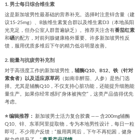
1. 男士每日综合维生素
这是新加坡男性最基础的营养补充。选择时注意锌含量（建
议15-25mg）、B族维生素复合群以及维生素D3（本地虽阳
光充足，但办公室人群普遍缺乏）。推荐关注含有
番茄红素
和
硒
的配方，对前列腺健康格外重要。许多新加坡男性反
馈，服用优质多维后下午的精力低谷明显改善。
2. 能量与抗疲劳补充剂
对于高强度工作的新加坡男性，
辅酶Q10、B12、铁（针对
素食者）以及适应原草药
（如南非醉茄、人参）是热门选
择。尤其是辅酶Q10，不仅支持心脏功能，还能提升细胞能
量生产。如果你经常感到“身体被掏空”，这类产品值得优先
考虑。
⭐ 编辑推荐：
新加坡男士活力复合胶囊 —— 含200mg辅酶
Q10、锌、东革阿里提取物，专为本地男性设计，每日一粒
即可。不少用户反馈：“服用两周后，下午不再犯困，健身
耐力也提升了。”
查看产品详情 →