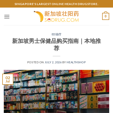
Skip
SINGAPORE'S LARGEST ONLINE HEALTH DRUGSTORE.
to
content
0
ED治疗
新加坡男士保健品购买指南｜本地推
荐
POSTED ON
JULY 2, 2026
BY
HEALTHSHOP
02
Jul