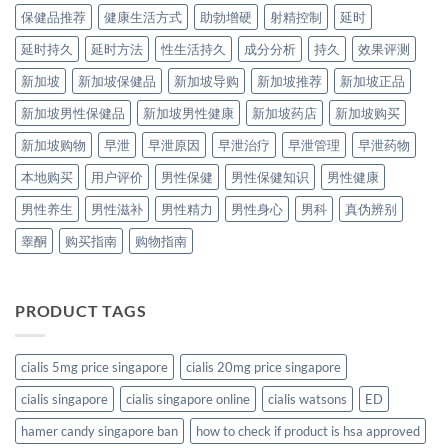
保健品推荐
健康生活方式
助勃增硬
射精控制
延时
延时持久
延时方法
性生活持久
成分分析
持久
效果评测
新加坡
新加坡保健品
新加坡导购
新加坡推荐
新加坡正品
新加坡男性保健品
新加坡男性健康
新加坡药店
新加坡购买
新加坡购物
早泄
早泄原因
早泄治疗
早泄管理
早泄药物
本地购买
用户评价
男性保健
男性保健知识
男性健康
男性养生
男性滋补
男性精力
男性身心
男科
真伪辨别
睾酮
购买指南
购物指南
PRODUCT TAGS
cialis 5mg price singapore
cialis 20mg price singapore
cialis singapore
cialis singapore online
cialis watsons
ED
hamer candy singapore ban
how to check if product is hsa approved