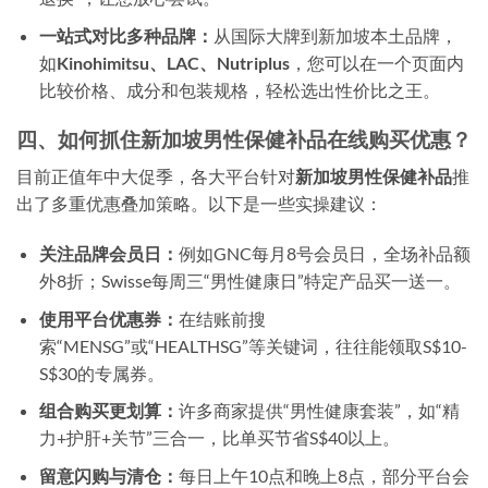
一站式对比多种品牌：
从国际大牌到新加坡本土品牌，
如
Kinohimitsu、LAC、Nutriplus
，您可以在一个页面内
比较价格、成分和包装规格，轻松选出性价比之王。
四、如何抓住新加坡男性保健补品在线购买优惠？
目前正值年中大促季，各大平台针对
新加坡男性保健补品
推
出了多重优惠叠加策略。以下是一些实操建议：
关注品牌会员日：
例如GNC每月8号会员日，全场补品额
外8折；Swisse每周三“男性健康日”特定产品买一送一。
使用平台优惠券：
在结账前搜
索“MENSG”或“HEALTHSG”等关键词，往往能领取S$10-
S$30的专属券。
组合购买更划算：
许多商家提供“男性健康套装”，如“精
力+护肝+关节”三合一，比单买节省S$40以上。
留意闪购与清仓：
每日上午10点和晚上8点，部分平台会