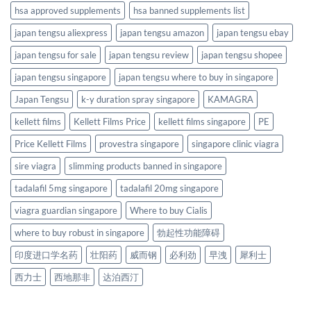
hsa approved supplements
hsa banned supplements list
japan tengsu aliexpress
japan tengsu amazon
japan tengsu ebay
japan tengsu for sale
japan tengsu review
japan tengsu shopee
japan tengsu singapore
japan tengsu where to buy in singapore
Japan Tengsu
k-y duration spray singapore
KAMAGRA
kellett films
Kellett Films Price
kellett films singapore
PE
Price Kellett Films
provestra singapore
singapore clinic viagra
sire viagra
slimming products banned in singapore
tadalafil 5mg singapore
tadalafil 20mg singapore
viagra guardian singapore
Where to buy Cialis
where to buy robust in singapore
勃起性功能障碍
印度进口学名药
壮阳药
威而钢
必利劲
早洩
犀利士
西力士
西地那非
达泊西汀