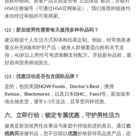
授权经销商。查看产品页面是否有“正品保证”标识，并核对
HSA注册编号（可通过HSA官网验证）。我们推荐的链接均
来自经过审核的可靠商家。
Q2：新加坡男性需要每天服用多种补品吗？
建议根据个人生活方式和体检结果定制。例如，经常熬夜者
重点补充B族和护肝产品；健身人群侧重蛋白粉和关节支
持；40岁以上男性可考虑睾酮支持配方。开始新补品前，最
好咨询营养师或医生。
Q3：优惠活动是否包含国际品牌？
是的，包括美国
NOW Foods、Doctor‘s Best
，澳洲
Swisse、Blackmores
，以及日本
DHC、Fancl
等。新加坡本
地仓储发货，通常1-3天送达，且享受同样优惠。
六、立即行动：锁定专属优惠，守护男性活力
健康是新加坡男性在事业与家庭中持续前进的基石。通过
在
线购买
保健补品，您不仅能以
优惠
价格获得高品质产品，还