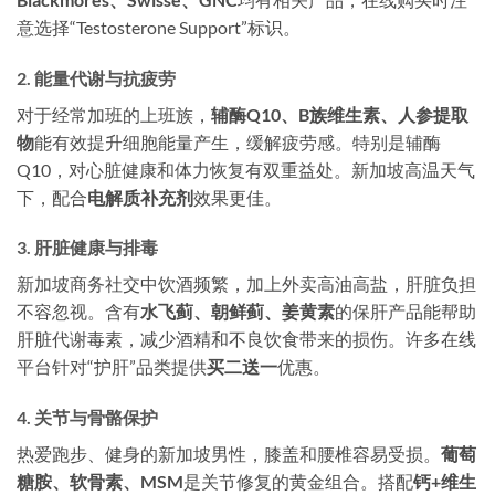
意选择“Testosterone Support”标识。
2. 能量代谢与抗疲劳
对于经常加班的上班族，
辅酶Q10、B族维生素、人参提取
物
能有效提升细胞能量产生，缓解疲劳感。特别是辅酶
Q10，对心脏健康和体力恢复有双重益处。新加坡高温天气
下，配合
电解质补充剂
效果更佳。
3. 肝脏健康与排毒
新加坡商务社交中饮酒频繁，加上外卖高油高盐，肝脏负担
不容忽视。含有
水飞蓟、朝鲜蓟、姜黄素
的保肝产品能帮助
肝脏代谢毒素，减少酒精和不良饮食带来的损伤。许多在线
平台针对“护肝”品类提供
买二送一
优惠。
4. 关节与骨骼保护
热爱跑步、健身的新加坡男性，膝盖和腰椎容易受损。
葡萄
糖胺、软骨素、MSM
是关节修复的黄金组合。搭配
钙+维生