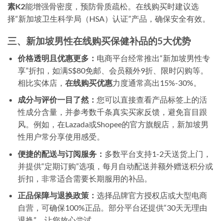
素K2
能增强骨密度，预防骨质疏松。在线购买时建议选
择“新加坡卫生科学局（HSA）认证”产品，确保安全有效。
三、新加坡男性在线购买保健补品的5大优势
价格透明且优惠更多：
电商平台经常推出“新加坡男性专
享”折扣，如满S$80免邮、会员额外9折、限时闪购等。
相比实体店，
在线购买优惠
力度通常高出15%-30%。
成分与评价一目了然：
您可以直接查看产品标签上的活
性成分含量，并参考数千条真实买家反馈，避免盲目跟
风。例如，在Lazada或Shopee的官方旗舰店，新加坡男
性用户常分享使用感受。
便捷的配送与订阅服务：
多数平台支持1-2天送货上门，
并提供“定期订购”选项，每月自动配送并额外赠送积分或
折扣，非常适合需要长期服用的补品。
正品保障与退换政策：
选择品牌官方授权店或大型电商
自营，可确保100%正品。部分平台还提供“30天无理由
退换”，让您放心尝试。