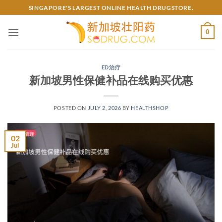
Skip
SINGAPORE'S LARGEST ONLINE HEALTH DRUGSTORE.
to
content
0
ED治疗
新加坡男性保健补品在线购买优惠
POSTED ON
JULY 2, 2026
BY
HEALTHSHOP
02
Jul