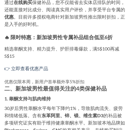
通过
在线购买
保健补品，您不仅能省去实体店排队的时间，
还能直接对比成分、阅读真实用户评价，并享受平台专属的
优惠
。目前许多授权电商针对新加坡男性推出限时折扣，正
是入手的好时机。
🔥 限时特惠：新加坡男性专属补品组合低至6折
精选睾酮支持、精力提升、护肝排毒爆款，满S$100再减
S$15
👉 立即查看优惠产品
优惠仅限本周，新用户首单额外享5%折扣
二、新加坡男性最值得关注的4类保健补品
1. 睾酮支持与肌肉维持
30岁后男性睾酮水平每年下降约1%，导致肌肉流失、疲劳
和情绪低落。含有
东革阿里、锌、镁、维生素D3
的补品被
多项研究证实有助于维持健康睾酮水平。新加坡本地品牌如
Blackmores、Swisse、GNC
均有相关产品，在线购买时注