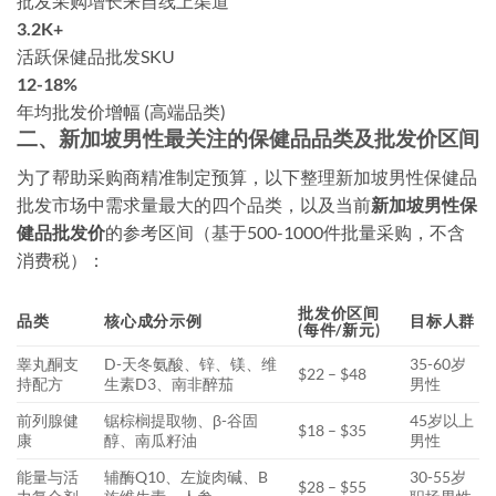
批发采购增长来自线上渠道
3.2K+
活跃保健品批发SKU
12-18%
年均批发价增幅 (高端品类)
二、新加坡男性最关注的保健品品类及批发价区间
为了帮助采购商精准制定预算，以下整理新加坡男性保健品
批发市场中需求量最大的四个品类，以及当前
新加坡男性保
健品批发价
的参考区间（基于500-1000件批量采购，不含
消费税）：
批发价区间
品类
核心成分示例
目标人群
(每件/新元)
睾丸酮支
D-天冬氨酸、锌、镁、维
35-60岁
$22 – $48
持配方
生素D3、南非醉茄
男性
前列腺健
锯棕榈提取物、β-谷固
45岁以上
$18 – $35
康
醇、南瓜籽油
男性
能量与活
辅酶Q10、左旋肉碱、B
30-55岁
$28 – $55