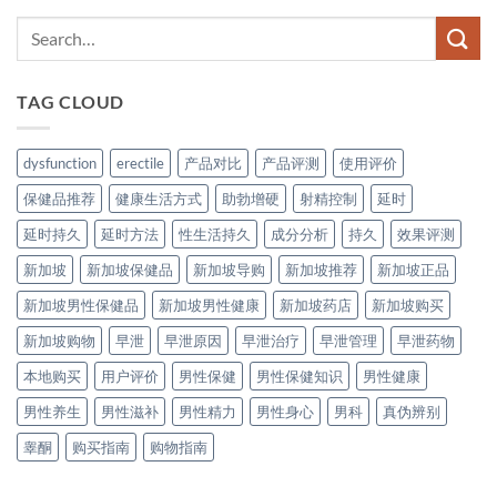
TAG CLOUD
dysfunction
erectile
产品对比
产品评测
使用评价
保健品推荐
健康生活方式
助勃增硬
射精控制
延时
延时持久
延时方法
性生活持久
成分分析
持久
效果评测
新加坡
新加坡保健品
新加坡导购
新加坡推荐
新加坡正品
新加坡男性保健品
新加坡男性健康
新加坡药店
新加坡购买
新加坡购物
早泄
早泄原因
早泄治疗
早泄管理
早泄药物
本地购买
用户评价
男性保健
男性保健知识
男性健康
男性养生
男性滋补
男性精力
男性身心
男科
真伪辨别
睾酮
购买指南
购物指南