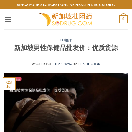
Skip
SINGAPORE'S LARGEST ONLINE HEALTH DRUGSTORE.
to
content
0
ED治疗
新加坡男性保健品批发价：优质货源
POSTED ON
JULY 3, 2026
BY
HEALTHSHOP
03
Jul