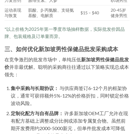
力复合剂
族维生素、人参
职场男性
运动表现
肌酸、β-丙氨酸、支链氨
20-45岁
$15 – $40
与恢复
基酸、电解质
健身男性
*以上价格为2025年第一季度市场抽样数据，实际批发价因品
牌、包装规格及订单量而异。
三、如何优化新加坡男性保健品批发采购成本
在竞争激烈的批发市场中，单纯压低
新加坡男性保健品批发
价
并非最优解。聪明的采购商往往通过以下策略实现总成本
领先：
集中采购与长期协议：
与供应商签订6-12个月的框架协
议，通常可获得额外5%-12%的价格折扣，同时锁定价格
波动风险。
定制化配方与自有品牌：
许多新加坡OEM工厂允许在现
有配方基础上调整成分比例或添加专属复合物。虽然前
期开发费用约2000-5000新元，但单件批发成本可降低