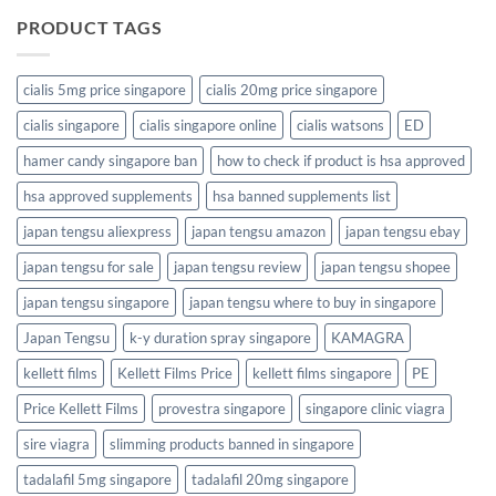
PRODUCT TAGS
cialis 5mg price singapore
cialis 20mg price singapore
cialis singapore
cialis singapore online
cialis watsons
ED
hamer candy singapore ban
how to check if product is hsa approved
hsa approved supplements
hsa banned supplements list
japan tengsu aliexpress
japan tengsu amazon
japan tengsu ebay
japan tengsu for sale
japan tengsu review
japan tengsu shopee
japan tengsu singapore
japan tengsu where to buy in singapore
Japan Tengsu
k-y duration spray singapore
KAMAGRA
kellett films
Kellett Films Price
kellett films singapore
PE
Price Kellett Films
provestra singapore
singapore clinic viagra
sire viagra
slimming products banned in singapore
tadalafil 5mg singapore
tadalafil 20mg singapore