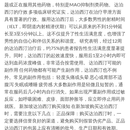
题或正在服用其他药物，特别是MAO抑制剂类药物。 达泊
西汀的疗效 多项临床研究证实，达泊西汀在治疗早泄方面
具有显著的疗效。服用达泊西汀后，大多数男性的射精时间
（IELT，即阴道内射精潜伏期）可以从原来的不到1分钟延
长至3至5分钟以上。这不仅提升了性生活满意度，也增强了
男性的自信心和伴侣关系的和谐度。 研究表明，经过12周
的达泊西汀治疗后，约75%的患者报告性生活满意度显著提
升。同时，达泊西汀的起效速度快，服用后1至2小时内即可
达到血药浓度峰值，非常适合按需使用。 达泊西汀可能的
副作用 任何药物都有可能产生副作用，达泊西汀也不例
外。常见的副作用包括： 轻度头痛或头晕 恶心或胃部不适
腹泻 失眠或嗜睡 疲劳感 大多数副作用是轻微且短暂的，通
常在服药后几小时内自行消失。如果出现严重副作用或过敏
反应，如呼吸困难、皮疹、面部肿胀等，应立即停止用药并
就医。 新加坡达泊西汀购买须知 在新加坡购买达泊西汀
时，需要注意以下几点： 正品保障：购买达泊西汀时，一
定要选择信誉良好的渠道，避免购买到假冒伪劣产品。正品
达泊西汀的包装上应有清晰的批号、生产日期和有效期。