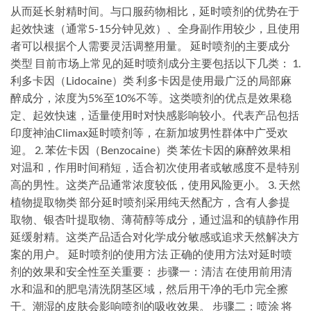
从而延长射精时间。与口服药物相比，延时喷剂的优势在于
起效快速（通常5-15分钟见效）、全身副作用较少，且使用
者可以根据个人需要灵活调整用量。 延时喷剂的主要成分
类型 目前市场上常见的延时喷剂成分主要包括以下几类： 1.
利多卡因（Lidocaine）类 利多卡因是使用最广泛的局部麻
醉成分，浓度为5%至10%不等。这类喷剂的优点是效果稳
定、起效快速，适量使用时对快感影响较小。代表产品包括
印度神油Climax延时喷剂等，在新加坡男性群体中广受欢
迎。 2. 苯佐卡因（Benzocaine）类 苯佐卡因的麻醉效果相
对温和，作用时间稍短，适合初次使用者或敏感度不是特别
高的男性。这类产品通常浓度较低，使用风险更小。 3. 天然
植物提取物类 部分延时喷剂采用纯天然配方，含有人参提
取物、银杏叶提取物、薄荷醇等成分，通过温和的镇静作用
延缓射精。这类产品适合对化学成分敏感或追求天然解决方
案的用户。 延时喷剂的使用方法 正确的使用方法对延时喷
剂的效果和安全性至关重要： 步骤一：清洁 在使用前用清
水和温和的肥皂清洗阴茎区域，然后用干净的毛巾完全擦
干。潮湿的皮肤会影响喷剂的吸收效果。 步骤二：喷涂 将