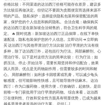
价格比较：不同渠道的达泊西汀价格可能存在差异，建议多
方比较后再做决定。但切记不要因为贪图便宜而选择来源不
明的产品。 隐私保护：选择提供隐私包装和保密配送的商
家，保护您的个人信息和购药隐私。 合法合规：确保购买
的达泊西汀是在新加坡合法销售的，符合卫生科学局的规
定。 🔥 限时优惠：新加坡达泊西汀正品保障，在线下单快
速配送，隐私包装保护您的个人信息。立即访问 ➜ 立即购
买 达泊西汀与其他早泄治疗方法比较 治疗早泄的方法有很
多种，除了达泊西汀外，还包括行为疗法、局部麻醉剂、心
理治疗等。以下是对这些方法的简单比较： 行为疗法：如
挤压法、停止-开始法等，需要长期坚持和伴侣配合，效果
因人而异。优点是无药物副作用，但需要较多的时间和耐
心。 局部麻醉剂：如利多卡因喷雾或乳膏，可以减少龟头
敏感度，但可能影响性快感，且可能导致伴侣麻木。 达泊
西汀：作为口服药物，使用方便，疗效确切，起效快。是目
前唯一专门获批用于治疗早泄的药物。 综合来看，达泊西
汀在便利性、疗效和安全性方面具有明显优势，已成为越来
越多早泄患者首选的治疗方案。 总结 […]