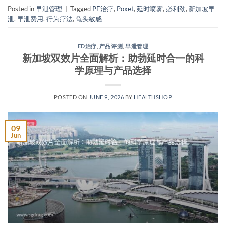
Posted in
早泄管理
|
Tagged
PE治疗
,
Poxet
,
延时喷雾
,
必利劲
,
新加坡早
泄
,
早泄费用
,
行为疗法
,
龟头敏感
ED治疗
,
产品评测
,
早泄管理
新加坡双效片全面解析：助勃延时合一的科
学原理与产品选择
POSTED ON
JUNE 9, 2026
BY
HEALTHSHOP
09
Jun