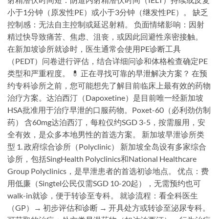
小于1分钟（原发性PE）或小于3分钟（继发性PE）。 缺乏
控制感：无法自主控制或延迟射精。 负面情绪影响：因射
精过快导致痛苦、焦虑、沮丧，或因此回避性亲密接触。
在新加坡诊所就诊时，医生通常会使用PE诊断工具
（PEDT）问卷进行评估，结合详细问诊和体格检查确定PE
类型和严重程度。 💊 正在寻找可靠的早泄解决方案？ 在预
约专科诊所之前，您可能想先了解目前临床上最有效的药物
治疗方案。达泊西汀（Dapoxetine）是目前唯一经新加坡
HSA批准用于治疗早泄的口服药物。Poxet-60（必利劲仿制
药） 含60mg达泊西汀，每粒仅约SGD 3-5，按需服用，安
全有效，是众多本地男性的首选方案。 新加坡早泄诊所类
型 1. 政府综合诊所（Polyclinic） 新加坡全岛设有多家综合
诊所，包括SingHealth Polyclinics和National Healthcare
Group Polyclinics，是早泄患者的首选初诊地点。 优点：费
用低廉（Singtel公民仅需SGD 10-20起），无需预约也可
walk-in就诊，便于转诊至专科。 就诊流程：看全科医生
（GP）→ 初步评估和诊断 → 开具处方或转诊至泌尿专科。