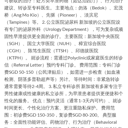
可获取的治疗：处方类早泄药物（如达泊西汀）、行为治疗
建议、转诊至专科医生。 主要地点：勿洛（Bedok）、宏茂
桥（Ang Mo Kio）、先驱（Pioneer）、淡滨尼
（Tampines）等。 2. 公立医院泌尿科 新加坡的公立医院设
有专门的泌尿外科（Urology Department），可为复杂或顽
固性早泄提供更全面的诊疗。 主要医院：新加坡中央医院
（SGH）、国立大学医院（NUH）、樟宜综合医院
（CGH）、陈笃生医院（TTSH）、邱德拔医院
（KTPH）。 就诊流程：需通过Polyclinic或家庭医生的转诊
信（Referral Letter）预约专科门诊。 费用范围：专科门诊
费SGD 50-150（公民津贴后），如需进一步检查（如血液
检测、阴茎多普勒超声等）另计。 等待时间：非紧急转诊
通常需要等待2-4周。 3. 私立专科诊所 新加坡有多家专注于
男性健康或性健康的私立诊所，为早泄患者提供更便捷和个
性化的服务。 优点：预约灵活（通常1-3天内可约）、就诊
时间更长、个性化治疗方案、更注重隐私保护。 费用范
围：初诊费SGD 150-350，复诊费SGD 80-200。 典型服
务：全面性功能评估、药物治疗、行为治疗（Behavioral