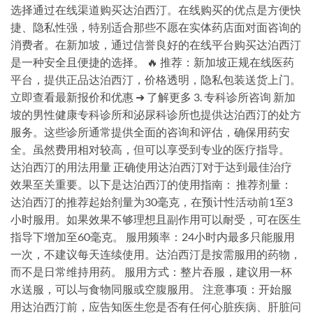
选择通过在线渠道购买达泊西汀。在线购买的优点是方便快
捷、隐私性强，特别适合那些不愿在实体药店面对面咨询的
消费者。在新加坡，通过信誉良好的在线平台购买达泊西汀
是一种安全且便捷的选择。 🔥 推荐：新加坡正规在线医药
平台，提供正品达泊西汀，价格透明，隐私包装送货上门。
立即查看最新报价和优惠 ➜ 了解更多 3. 专科诊所咨询 新加
坡的男性健康专科诊所和泌尿科诊所也提供达泊西汀的处方
服务。这些诊所通常提供全面的咨询和评估，确保用药安
全。虽然费用相对较高，但可以享受到专业的医疗指导。
达泊西汀的用法用量 正确使用达泊西汀对于达到最佳治疗
效果至关重要。以下是达泊西汀的使用指南： 推荐剂量：
达泊西汀的推荐起始剂量为30毫克，在预计性活动前1至3
小时服用。如果效果不够理想且副作用可以耐受，可在医生
指导下增加至60毫克。 服用频率：24小时内最多只能服用
一次，不建议每天连续使用。达泊西汀是按需服用的药物，
而不是日常维持用药。 服用方式：整片吞服，建议用一杯
水送服，可以与食物同服或空腹服用。 注意事项：开始服
用达泊西汀前，应告知医生您是否有任何心脏疾病、肝脏问