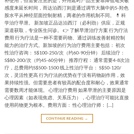
补使用，但需要注意的是，外用延时产品主要靠降低龟头敏
感度来延长时间，而达泊西汀则是通过调节大脑中的5-羟色
胺水平从神经层面控制射精，两者的作用机制不同。 💊 科
学治疗早泄。 新加坡正品达泊西汀（必利劲）供应，正规
渠道获取，专业医生问诊。 👉 了解早泄治疗方案 行为疗法
费用 行为疗法是一种不需要药物、通过训练改善射精控制
能力的治疗方式。新加坡的行为治疗费用主要包括： 初次
性治疗咨询： S$100-250/次（约60-90分钟） 后续治疗：
S$80-200/次（约45-60分钟） 推荐疗程： 通常需要4-8次治
疗，总费用约S$500-1500 线上性治疗平台： S$50-120/
次，灵活性更高 行为疗法的优势在于没有药物副作用，效
果持续性强。但需要患者有较高的配合度和耐心，效果通常
需要数周才能体现。 心理治疗费用 如果早泄的主要原因是
心理因素（如表现焦虑、关系压力），心理治疗可能比直接
使用药物更为根本。费用方面： 性心理治疗师： […]
CONTINUE READING
→