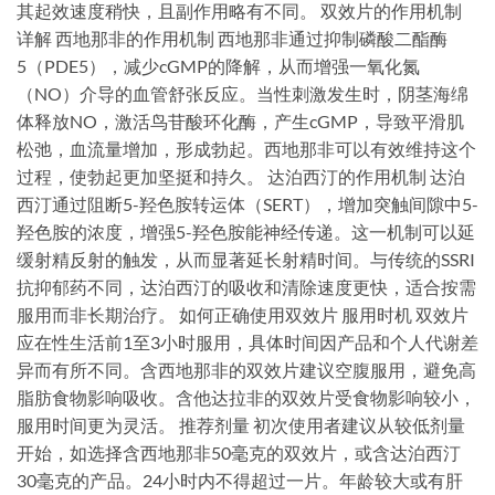
其起效速度稍快，且副作用略有不同。 双效片的作用机制
详解 西地那非的作用机制 西地那非通过抑制磷酸二酯酶
5（PDE5），减少cGMP的降解，从而增强一氧化氮
（NO）介导的血管舒张反应。当性刺激发生时，阴茎海绵
体释放NO，激活鸟苷酸环化酶，产生cGMP，导致平滑肌
松弛，血流量增加，形成勃起。西地那非可以有效维持这个
过程，使勃起更加坚挺和持久。 达泊西汀的作用机制 达泊
西汀通过阻断5-羟色胺转运体（SERT），增加突触间隙中5-
羟色胺的浓度，增强5-羟色胺能神经传递。这一机制可以延
缓射精反射的触发，从而显著延长射精时间。与传统的SSRI
抗抑郁药不同，达泊西汀的吸收和清除速度更快，适合按需
服用而非长期治疗。 如何正确使用双效片 服用时机 双效片
应在性生活前1至3小时服用，具体时间因产品和个人代谢差
异而有所不同。含西地那非的双效片建议空腹服用，避免高
脂肪食物影响吸收。含他达拉非的双效片受食物影响较小，
服用时间更为灵活。 推荐剂量 初次使用者建议从较低剂量
开始，如选择含西地那非50毫克的双效片，或含达泊西汀
30毫克的产品。24小时内不得超过一片。年龄较大或有肝