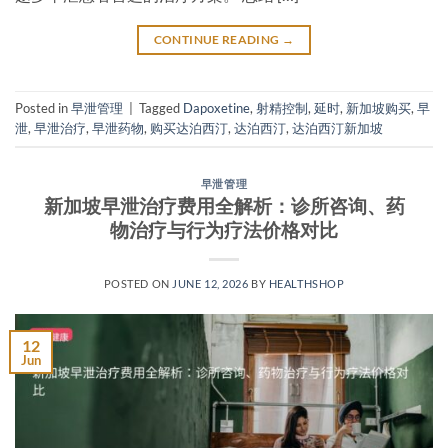
CONTINUE READING
→
Posted in
早泄管理
|
Tagged
Dapoxetine
,
射精控制
,
延时
,
新加坡购买
,
早
泄
,
早泄治疗
,
早泄药物
,
购买达泊西汀
,
达泊西汀
,
达泊西汀新加坡
早泄管理
新加坡早泄治疗费用全解析：诊所咨询、药
物治疗与行为疗法价格对比
POSTED ON
JUNE 12, 2026
BY
HEALTHSHOP
12
Jun