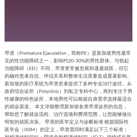
早泄（Premature Ejaculation，简称PE）是新加坡男性最常
见的性功能障碍之一，影响约20-30%的男性群体。与勃起
功能障碍（ED）不同，早泄更常被忽视和逃避就医，但它
的确对患者自信、伴侣关系和整体生活质量造成显著影响。
新加坡的医疗系统为早泄患者提供了多种专业治疗途径。从
政府综合诊所（Polyclinic）到私立专科中心，再到专注于男
性健康的特色诊所，本地男性可以根据自身需求选择最适合
的就诊渠道。 本文详细整理新加坡各类早泄诊所的信息，
帮助您了解就诊流程、治疗选项和费用范围，让您能够做出
明智的就医决策。 早泄的医学定义与诊断标准 根据国际性
医学会（ISSM）的定义，早泄需同时满足以下三个标准：
射精潜伏时间短：阴道内射精潜伏时间（IELT）持续或反复