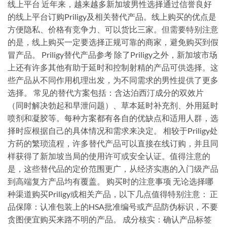
线上平台 近年来，越来越多新加坡男性选择通过信誉良好
的线上平台订购Priligy及相关替代产品。线上购买的优点是
方便隐私、价格有竞争力、可以货比三家。但需要特别注意
的是，线上购买一定要选择正规可靠的商家，避免购买到假
冒产品。 Priligy替代产品参考 除了Priligy之外，新加坡市场
上还有许多其他有助于延时和控制射精的产品可供选择。这
些产品从不同作用机理出发，为不同需求的男性提供了更多
选择。 常见的替代方案包括：含达泊西汀成分的双效片
（同时解决勃起和早泄问题）、草本延时补充剂、外用延时
喷剂和凝胶等。每种方案都有各自的优缺点和适用人群，选
择时应根据自己的具体情况和需求来决定。 相较于Priligy处
方药的繁琐流程，许多替代产品可以直接在线订购，并且同
样获得了新加坡当局的使用许可或安全认证。值得注意的
是，这些替代品的定价范围更广，从经济实惠的入门级产品
到高端复方产品均有覆盖。 购买时的注意事项 无论选择哪
种渠道购买Priligy或相关产品，以下几点值得特别注意： 正
品保障：认准包装上的HSA批准编号或产品防伪标识，不要
贪图便宜购买来路不明的产品。 成分核实：确认产品标签