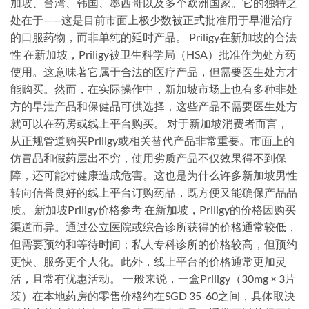
加坡、台湾、韩国、墨西哥以及多个欧洲国家。它的独特之
处在于——这是目前市面上极少数被正式批准用于早泄治疗
的口服药物，而非单纯的延时产品。 Priligy在新加坡的合法
性 在新加坡，Priligy被卫生科学局（HSA）批准作为处方药
使用。这意味著它属于合法的医疗产品，但需要医生处方才
能购买。然而，在实际操作中，新加坡市场上也有多种非处
方的早泄产品和保健品可供选择，这些产品不需要医生处方
就可以在药房或线上平台购买。 对于新加坡消费者而言，
从正规管道购买Priligy或相关替代产品非常重要。市面上的
仿冒品和假药层出不穷，使用劣质产品不仅效果得不到保
障，还可能对健康造成危害。这也是为什么许多新加坡男性
转向信誉良好的线上平台订购药品，既方便又能确保产品品
质。 新加坡Priligy价格参考 在新加坡，Priligy的价格因购买
渠道而异。通过公立医院或综合诊所获得的价格通常较低，
但需要预约和等待时间；私人专科诊所的价格较高，但预约
更快、服务更个人化。此外，线上平台的价格通常更加灵
活，且常有优惠活动。 一般来说，一盒Priligy（30mg × 3片
装）在本地药房的零售价格约在SGD 35-60之间，具体取决