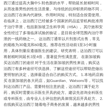
西汀通过提高大脑中5-羟色胺的水平，帮助延长射精时间，
从而改善男性的性生活质量。与传统的抗抑郁类药物不同，
达泊西汀在体内代谢快、作用时间短，特别适合按需使用。
在临床上，达泊西汀已经被多个国家的药品监管机构批准用
于治疗早泄，包括新加坡卫生科学局（HSA）。其疗效和安
全性经过了多项临床试验的验证，是目前全球范围内治疗早
泄的一线药物之一。 达泊西汀通常以片剂形式出售，常见
的规格为30毫克和60毫克。推荐在性活动前1至3小时服
用，具体剂量应遵循医生的建议。研究表明，达泊西汀可以
将射精时间延长3至4倍，显著提升性满意度。 在新加坡购
买达泊西汀的途径 对于生活在新加坡的男性来说，购买达
泊西汀有多种途径可供选择。了解这些途径可以帮助您做出
更明智的决定，选择最适合自己的购买方式。 1. 本地药店购
买 在新加坡的各大药店，如Guardian、Watsons等，可以找
到达泊西汀产品。需要特别注意的是，达泊西汀属于处方
药，购买时需要出示医生开具的处方。建议先咨询全科医生
或专科医生，由专业人士评估您的具体情况后开具处方。 2.
在线购买达泊西汀 随着电子商务的发展，越来越多的男性