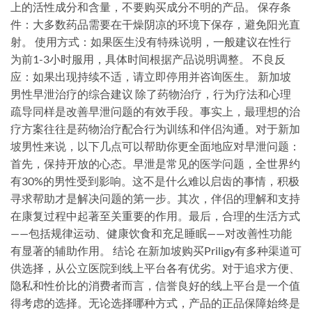
上的活性成分和含量，不要购买成分不明的产品。 保存条
件：大多数药品需要在干燥阴凉的环境下保存，避免阳光直
射。 使用方式：如果医生没有特殊说明，一般建议在性行
为前1-3小时服用，具体时间根据产品说明调整。 不良反
应：如果出现持续不适，请立即停用并咨询医生。 新加坡
男性早泄治疗的综合建议 除了药物治疗，行为疗法和心理
疏导同样是改善早泄问题的有效手段。事实上，最理想的治
疗方案往往是药物治疗配合行为训练和伴侣沟通。对于新加
坡男性来说，以下几点可以帮助你更全面地应对早泄问题：
首先，保持开放的心态。早泄是常见的医学问题，全世界约
有30%的男性受到影响。这不是什么难以启齿的事情，积极
寻求帮助才是解决问题的第一步。其次，伴侣的理解和支持
在康复过程中起著至关重要的作用。最后，合理的生活方式
——包括规律运动、健康饮食和充足睡眠——对改善性功能
有显著的辅助作用。 结论 在新加坡购买Priligy有多种渠道可
供选择，从公立医院到线上平台各有优劣。对于追求方便、
隐私和性价比的消费者而言，信誉良好的线上平台是一个值
得考虑的选择。无论选择哪种方式，产品的正品保障始终是