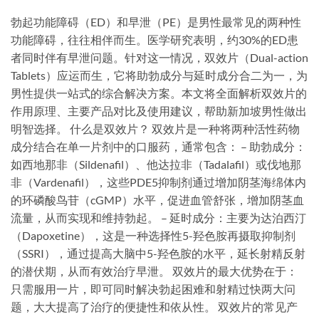
勃起功能障碍（ED）和早泄（PE）是男性最常见的两种性
功能障碍，往往相伴而生。医学研究表明，约30%的ED患
者同时伴有早泄问题。针对这一情况，双效片（Dual-action
Tablets）应运而生，它将助勃成分与延时成分合二为一，为
男性提供一站式的综合解决方案。本文将全面解析双效片的
作用原理、主要产品对比及使用建议，帮助新加坡男性做出
明智选择。 什么是双效片？ 双效片是一种将两种活性药物
成分结合在单一片剂中的口服药，通常包含： – 助勃成分：
如西地那非（Sildenafil）、他达拉非（Tadalafil）或伐地那
非（Vardenafil），这些PDE5抑制剂通过增加阴茎海绵体内
的环磷酸鸟苷（cGMP）水平，促进血管舒张，增加阴茎血
流量，从而实现和维持勃起。 – 延时成分：主要为达泊西汀
（Dapoxetine），这是一种选择性5-羟色胺再摄取抑制剂
（SSRI），通过提高大脑中5-羟色胺的水平，延长射精反射
的潜伏期，从而有效治疗早泄。 双效片的最大优势在于：
只需服用一片，即可同时解决勃起困难和射精过快两大问
题，大大提高了治疗的便捷性和依从性。 双效片的常见产