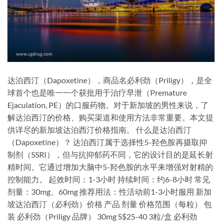
达泊西汀（Dapoxetine），商品名必利劲（Priligy），是全
球首个也是唯一一个获批用于治疗早泄（Premature
Ejaculation, PE）的口服药物。对于新加坡的男性来说，了
解达泊西汀的价格、购买渠道和使用方法非常重要。本文提
供详尽的新加坡达泊西汀价格指南。 什么是达泊西汀
（Dapoxetine）？ 达泊西汀属于选择性5-羟色胺再摄取抑
制剂（SSRI），但与抗抑郁药不同，它的设计目的是延长射
精时间。它通过增加大脑中5-羟色胺的水平来增强对射精的
控制能力。 起效时间：1-3小时 持续时间：约6-8小时 常见
剂量：30mg、60mg 推荐用法：性活动前1-3小时服用 新加
坡达泊西汀（必利劲）价格 产品 剂量 价格范围（每粒） 包
装 必利劲（Priligy 品牌） 30mg S$25-40 3粒/盒 必利劲