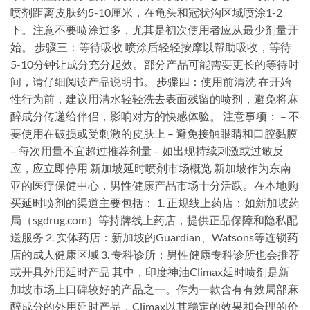
喷剂距离皮肤约5-10厘米，在龟头和冠状沟区域喷涂1-2
下。注意不要喷涂过多，尤其是初次使用者应从最少剂量开
始。 步骤三：等待吸收 喷涂后轻轻按摩以帮助吸收，等待
5-10分钟让成分充分起效。部分产品可能需要更长的等待时
间，请仔细阅读产品说明书。 步骤四：使用前清洗 在开始
性行为前，建议用清水轻轻洗去表面残留的喷剂，避免将麻
醉成分传递给伴侣，影响对方的快感体验。 注意事项： – 不
要使用在破损或受刺激的皮肤上 – 避免接触眼睛和口腔黏膜
– 每次用量不宜超过推荐剂量 – 如出现持续刺激或过敏反
应，应立即停用 新加坡延时喷剂市场概览 新加坡作为东南
亚的医疗保健中心，男性健康产品市场十分活跃。在本地购
买延时喷剂的渠道主要包括： 1. 正规线上药店：如新加坡药
局（sgdrug.com）等持牌线上药店，提供正品保障和隐私配
送服务 2. 实体药店：新加坡的Guardian、Watsons等连锁药
店的成人健康区域 3. 专科诊所：男性健康专科诊所也会推荐
或开具外用延时产品 其中，印度神油Climax延时喷剂是新
加坡市场上口碑较好的产品之一。作为一款含有有效局部麻
醉成分的外用延时产品，Climax以其稳定的效果和合理的价