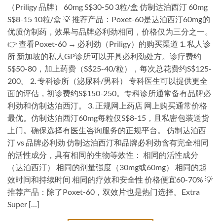
（Priligy 品牌） 60mg S$30-50 3粒/盒 仿制达泊西汀 60mg
S$8-15 10粒/盒 💡 推荐产品：Poxet-60是达泊西汀60mg的
优质仿制药，效果与品牌必利劲相同，价格仅为三分之一。
👉 查看Poxet-60 → 必利劲（Priligy）的购买渠道 1. 私人诊
所 新加坡的私人GP诊所可以开具必利劲处方。诊疗费约
S$50-80，加上药费（S$25-40/粒），每次总花费约S$125-
200。 2. 专科诊所（泌尿科/男科） 专科医生可以提供更全
面的评估，初诊费约S$150-250。专科诊所通常备有品牌必
利劲和仿制达泊西汀。 3. 正规网上药店 网上购买通常价格
最优。仿制达泊西汀60mg每粒仅S$8-15，且私密包装送货
上门。确保选择有医生咨询服务的正规平台。 仿制达泊西
汀 vs 品牌必利劲 仿制达泊西汀和品牌必利劲含有完全相同
的活性成分，具有相同的生物等效性： 相同的活性成分
（达泊西汀） 相同的剂量强度（30mg或60mg） 相同的起
效时间和持续时间 相同的疗效和安全性 价格便宜60-70% 💡
推荐产品：除了Poxet-60，双效片也是热门选择。Extra
Super […]