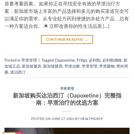
首要考量因素。 如果你正在寻找安全有效的早泄治疗方
案，新加坡市场上丰富的产品选择和多元的购买渠道完全可
以满足你的需求。从专业处方药到便捷的非处方产品，总有
一种方案适合你。 🌟 立即改善你的性生活品质 […]
CONTINUE READING
→
Posted in
早泄管理
|
Tagged
Dapoxetine
,
Priligy
,
必利勁
,
必利勁價格
,
新
加坡正品
,
新加坡藥房
,
新加坡購買
,
早泄治療
,
早泄管理
,
早泄藥物
,
男科用
藥
,
達泊西汀
早泄管理
新加坡购买达泊西汀（Dapoxetine）完整指
南：早泄治疗的优选方案
POSTED ON
JUNE 17, 2026
BY
HEALTHSHOP