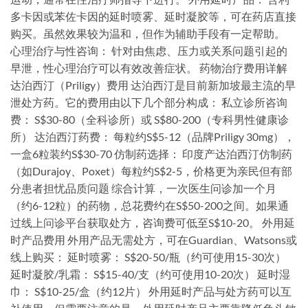
多卡因或苯佐卡因的延时喷雾、延时凝胶等，可在药店直接
购买。虽然效果较为温和，但作为辅助手段有一定帮助。
心理治疗与性咨询： 针对由焦虑、压力或关系问题引起的
早泄，性心理治疗可以有效改善症状。 药物治疗费用详解
达泊西汀（Priligy）费用 达泊西汀是目前新加坡最主流的早
泄处方药。它的费用由以下几个部分构成： 私立诊所咨询
费： S$30-80（全科诊所）或 S$80-200（专科男性健康诊
所） 达泊西汀药费： 每粒约S$5-12（品牌Priligy 30mg），
一盒6粒装约S$30-70 仿制药选择： 印度产达泊西汀仿制药
（如Durajoy、Poxet）每粒约S$2-5，价格更为亲民但有部
分患者担忧品质问题 综合计算，一次医生问诊加一个月
（约6-12粒）的药物，总花费约在S$50-200之间。如果通
过线上问诊平台获取处方，咨询费可低至S$10-20。 外用延
时产品费用 外用产品无需处方，可在Guardian、Watsons或
线上购买： 延时喷雾： S$20-50/瓶（约可使用15-30次）
延时凝胶/乳霜： S$15-40/支（约可使用10-20次） 延时湿
巾： S$10-25/盒（约12片） 外用延时产品与处方药可以互