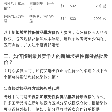
男性活力草本
东革阿里、玛卡
$15 – $32
120件起
精华
等
睡眠与压力管
褪黑素、南非醉
$14 – $30
200件起
理
茄
以上
新加坡男性保健品批发价
仅为参考，实际价格会因品牌
授权、包装规格及物流成本浮动。建议采购者与至少3家供
应商询价，并关注季度促销活动。
三、如何找到最具竞争力的新加坡男性保健品批发
价？
面对众多供应商，如何筛选出真正高性价比的渠道？以下五
个策略将帮助您优化采购决策：
1. 直接对接品牌方或授权总代理
绕过中间商是降低
新加坡男性保健品批发价
最直接的方式。
许多国际品牌在新加坡设有区域分部或授权仓储，批量采购
可获得额外折扣。例如，部分品牌对首次合作订单提供