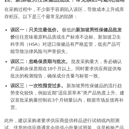
在采购过程中，不少新手容易陷入误区，导致成本上升或库
存积压。以下是三个最常见的陷阱：
误区一：只关注最低价。
极低的
新加坡男性保健品批发
价
往往意味着原料品质或生产标准不达标。新加坡卫生
科学局（HSA）对进口保健品有严格监管，低劣产品可
能导致法律风险与声誉损失。
误区二：忽略保质期与批次。
批发采购量大，务必确认
产品剩余保质期在18个月以上。同时要求供应商提供每
批次的检测报告，确保成分含量与标签一致。
误区三：一次性囤货过多。
新加坡男性保健品的流行趋
势变化较快，例如近期“适应原草本”类产品热度上升。建
议首批采购量控制在3个月销量以内，根据市场反馈再补
货。
此外，建议采购者要求供应商提供样品进行试销或内部测
试。优质的供应商通常会提供小批量试用装，这是检验产品