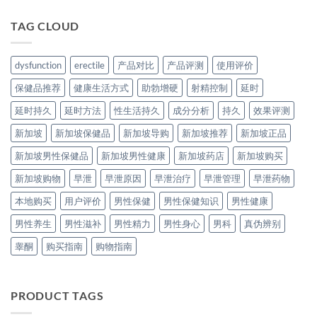
TAG CLOUD
dysfunction
erectile
产品对比
产品评测
使用评价
保健品推荐
健康生活方式
助勃增硬
射精控制
延时
延时持久
延时方法
性生活持久
成分分析
持久
效果评测
新加坡
新加坡保健品
新加坡导购
新加坡推荐
新加坡正品
新加坡男性保健品
新加坡男性健康
新加坡药店
新加坡购买
新加坡购物
早泄
早泄原因
早泄治疗
早泄管理
早泄药物
本地购买
用户评价
男性保健
男性保健知识
男性健康
男性养生
男性滋补
男性精力
男性身心
男科
真伪辨别
睾酮
购买指南
购物指南
PRODUCT TAGS