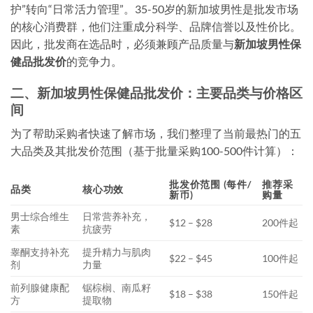
护”转向“日常活力管理”。35-50岁的新加坡男性是批发市场
的核心消费群，他们注重成分科学、品牌信誉以及性价比。
因此，批发商在选品时，必须兼顾产品质量与
新加坡男性保
健品批发价
的竞争力。
二、新加坡男性保健品批发价：主要品类与价格区
间
为了帮助采购者快速了解市场，我们整理了当前最热门的五
大品类及其批发价范围（基于批量采购100-500件计算）：
批发价范围 (每件/
推荐采
品类
核心功效
新币)
购量
男士综合维生
日常营养补充，
$12 – $28
200件起
素
抗疲劳
睾酮支持补充
提升精力与肌肉
$22 – $45
100件起
剂
力量
前列腺健康配
锯棕榈、南瓜籽
$18 – $38
150件起
方
提取物