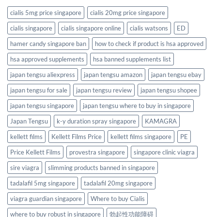
cialis 5mg price singapore
cialis 20mg price singapore
cialis singapore
cialis singapore online
cialis watsons
ED
hamer candy singapore ban
how to check if product is hsa approved
hsa approved supplements
hsa banned supplements list
japan tengsu aliexpress
japan tengsu amazon
japan tengsu ebay
japan tengsu for sale
japan tengsu review
japan tengsu shopee
japan tengsu singapore
japan tengsu where to buy in singapore
Japan Tengsu
k-y duration spray singapore
KAMAGRA
kellett films
Kellett Films Price
kellett films singapore
PE
Price Kellett Films
provestra singapore
singapore clinic viagra
sire viagra
slimming products banned in singapore
tadalafil 5mg singapore
tadalafil 20mg singapore
viagra guardian singapore
Where to buy Cialis
where to buy robust in singapore
勃起性功能障碍