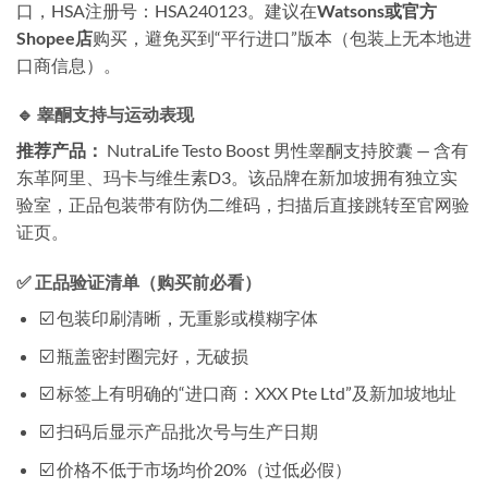
口，HSA注册号：HSA240123。建议在
Watsons或官方
Shopee店
购买，避免买到“平行进口”版本（包装上无本地进
口商信息）。
🔹 睾酮支持与运动表现
推荐产品：
NutraLife Testo Boost 男性睾酮支持胶囊 — 含有
东革阿里、玛卡与维生素D3。该品牌在新加坡拥有独立实
验室，正品包装带有防伪二维码，扫描后直接跳转至官网验
证页。
✅ 正品验证清单（购买前必看）
☑️ 包装印刷清晰，无重影或模糊字体
☑️ 瓶盖密封圈完好，无破损
☑️ 标签上有明确的“进口商：XXX Pte Ltd”及新加坡地址
☑️ 扫码后显示产品批次号与生产日期
☑️ 价格不低于市场均价20%（过低必假）