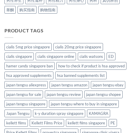
男性养生
男性滋补
男性精力
男性身心
男科
真伪辨别
睾酮
购买指南
购物指南
PRODUCT TAGS
cialis 5mg price singapore
cialis 20mg price singapore
cialis singapore
cialis singapore online
cialis watsons
ED
hamer candy singapore ban
how to check if product is hsa approved
hsa approved supplements
hsa banned supplements list
japan tengsu aliexpress
japan tengsu amazon
japan tengsu ebay
japan tengsu for sale
japan tengsu review
japan tengsu shopee
japan tengsu singapore
japan tengsu where to buy in singapore
Japan Tengsu
k-y duration spray singapore
KAMAGRA
kellett films
Kellett Films Price
kellett films singapore
PE
Price Kellett Films
provestra singapore
singapore clinic viagra