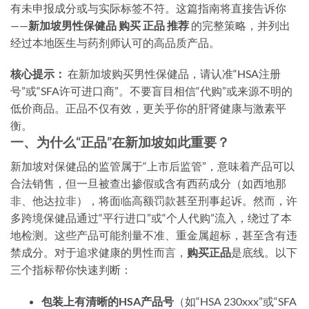
有未申报成分或与实际标签不符。这篇指南将直接告诉你
——
新加坡男性保健品 购买 正品 推荐
的完整策略，并列出
经过本地医生与药剂师认可的高品质产品。
核心提示：
在新加坡购买男性保健品，请认准“HSA注册
号”或“SFA许可进口商”。不要盲目相信“代购”或来源不明的
低价商品。正品不仅有效，更关乎你的肝肾健康与激素平
衡。
一、为什么“正品”在新加坡如此重要？
新加坡对保健品的监管属于“上市后监管”，意味着产品可以
合法销售，但一旦被查出掺假或含有西药成分（如西地那
非、他达拉非），将面临高额罚款甚至刑事起诉。然而，许
多跨境保健品通过“平行进口”或“个人代购”流入，绕过了本
地检测。这些产品可能剂量不准、重金属超标，甚至含有违
禁成分。对于追求健康的男性而言，
购买正品
是底线。以下
三个指标帮你快速判断：
包装上有清晰的HSA产品号
（如“HSA 230xxx”或“SFA