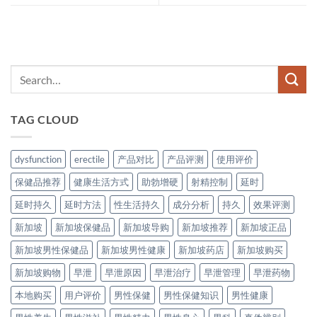
TAG CLOUD
dysfunction
erectile
产品对比
产品评测
使用评价
保健品推荐
健康生活方式
助勃增硬
射精控制
延时
延时持久
延时方法
性生活持久
成分分析
持久
效果评测
新加坡
新加坡保健品
新加坡导购
新加坡推荐
新加坡正品
新加坡男性保健品
新加坡男性健康
新加坡药店
新加坡购买
新加坡购物
早泄
早泄原因
早泄治疗
早泄管理
早泄药物
本地购买
用户评价
男性保健
男性保健知识
男性健康