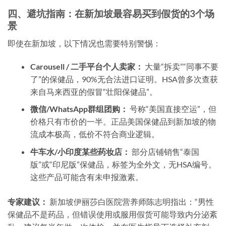
四、避坑指南：在新加坡最容易买到假货的3个场
景
即使在新加坡，以下情况也需要特别警惕：
Carousell / 二手平台个人卖家：
大量“拆卖”“同事不要
了”的保健品，90%无合法进口证明。HSA曾多次查获
来自马来西亚的假冒“壮阳保健品”。
微信/WhatsApp群组团购：
号称“美国直接空运”，但
价格只有市价的一半。正品美国保健品到新加坡的物
流成本极高，低价不符合商业逻辑。
牛车水/小印度某些药妆店：
部分店铺销售“泰国
版”或“印尼版”保健品，标签为全外文，无HSA编号。
这些产品可能含有未申报激素。
专家建议：
新加坡伊丽莎白医院营养师陈志明指出：“男性
保健品不是药品，但错误使用或服用假货可能导致内分泌紊