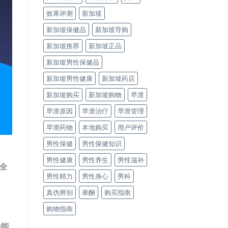
效果评测
新加坡
新加坡保健品
新加坡导购
新加坡推荐
新加坡正品
新加坡男性保健品
新加坡男性健康
新加坡药店
新加坡购买
新加坡购物
早泄
早泄原因
早泄治疗
早泄管理
早泄药物
本地购买
用户评价
男性保健
男性保健知识
男性健康
男性养生
男性滋补
全
男性精力
男性身心
男科
真伪辨别
睾酮
购买指南
购物指南
功能