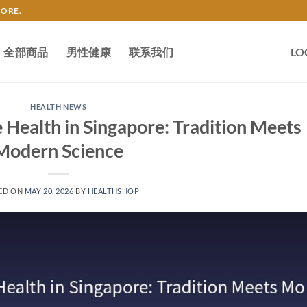
TORE.
全部商品
男性健康
联系我们
LO
HEALTH NEWS
 Health in Singapore: Tradition Meets
Modern Science
ED ON
MAY 20, 2026
BY
HEALTHSHOP