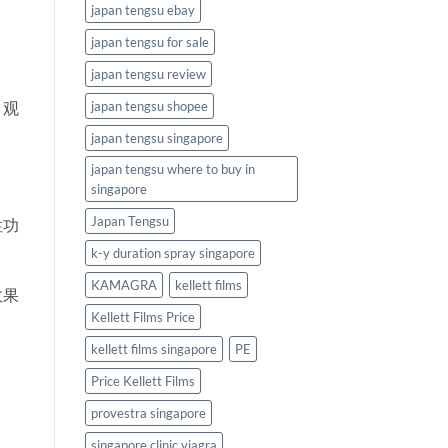
japan tengsu ebay
japan tengsu for sale
japan tengsu review
，观
japan tengsu shopee
japan tengsu singapore
japan tengsu where to buy in
singapore
Japan Tengsu
性功
k-y duration spray singapore
KAMAGRA
kellett films
效果
Kellett Films Price
kellett films singapore
PE
Price Kellett Films
provestra singapore
singapore clinic viagra