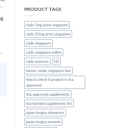
步。
PRODUCT TAGS
液
cialis 5mg price singapore
cialis 20mg price singapore
cialis singapore
一。
cialis singapore online
cialis watsons
ED
hamer candy singapore ban
how to check if product is hsa
approved
hsa approved supplements
hsa banned supplements list
japan tengsu aliexpress
japan tengsu amazon