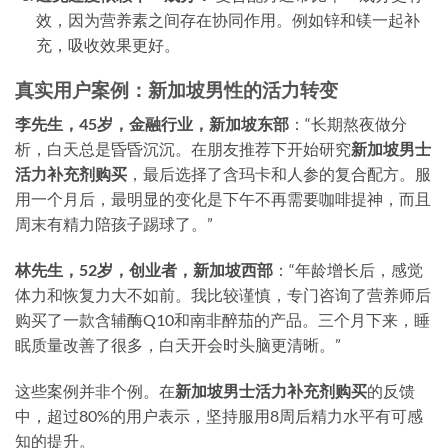
效，因为营养素之间存在协同作用。例如锌和镁一起补
充，吸收效果更好。
真实用户案例：新加坡男性的活力转变
李先生，45岁，金融行业，新加坡东部
：“长期熬夜做分
析，白天总是昏昏沉沉。在朋友推荐下开始研究
新加坡男士
活力补充剂购买
，最后选择了含玛卡和人参的复合配方。服
用一个月后，最明显的变化是下午不再需要咖啡提神，而且
周末有精力陪孩子踢球了。”
林先生，52岁，创业者，新加坡西部
：“年龄增长后，感觉
体力和恢复力大不如前。我比较谨慎，专门咨询了营养师后
购买了一款含辅酶Q10和南非醉茄的产品。三个月下来，睡
眠质量改善了很多，白天开会时头脑更清晰。”
这些案例并非个例。在
新加坡男士活力补充剂购买
的反馈
中，超过80%的用户表示，坚持服用8周后精力水平有可感
知的提升。