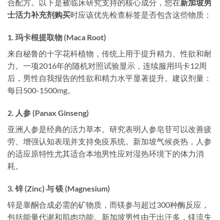
合配方。以下是被临床研究支持的核心成分，您在
新加坡男
士活力补充剂购买
时应该优先检查标签是否包含这些物质：
1. 玛卡根提取物 (Maca Root)
来自秘鲁的十字花科植物，传统上用于提升精力、性欲和耐
力。一项2016年的随机对照试验显示，连续服用玛卡12周
后，男性自我报告的性欲和精力水平显著提升。建议剂量：
每日500-1500mg。
2. 人参 (Panax Ginseng)
亚洲人参是经典的活力草本。研究表明人参皂苷可以改善疲
劳、增强认知表现并支持免疫系统。新加坡气候炎热，人参
的适应原特性尤其适合本地男性应对湿热环境下的体力消
耗。
3. 锌 (Zinc) 与 镁 (Magnesium)
锌是睾酮合成必需的矿物质，而镁参与超过300种酶反应，
包括能量代谢和肌肉功能。新加坡男性由于出汗多，镁流失