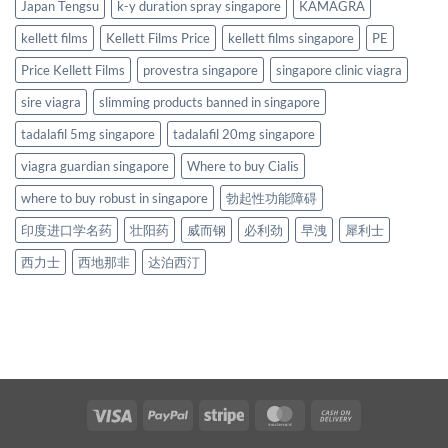
Japan Tengsu
k-y duration spray singapore
KAMAGRA
kellett films
Kellett Films Price
kellett films singapore
PE
Price Kellett Films
provestra singapore
singapore clinic viagra
sire viagra
slimming products banned in singapore
tadalafil 5mg singapore
tadalafil 20mg singapore
viagra guardian singapore
Where to buy Cialis
where to buy robust in singapore
勃起性功能障碍
印度进口学名药
壮阳药
威而钢
必利劲
早洩
犀利士
西力士
西地那非
达泊西汀
Visa
PayPal
Stripe
MasterCard
Cash
On