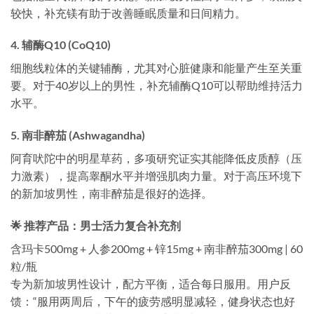
较快，补充镁有助于改善睡眠质量和日间精力。
4. 辅酶Q10 (CoQ10)
细胞线粒体的关键辅酶，尤其对心脏健康和能量产生至关重
要。对于40岁以上的男性，补充辅酶Q10可以帮助维持活力
水平。
5. 南非醉茄 (Ashwagandha)
阿育吠陀中的明星草药，多项研究证实其能降低皮质醇（压
力激素），提高睾酮水平并增强肌肉力量。对于高压环境下
的新加坡男性，南非醉茄是很好的选择。
🌟 推荐产品：男士活力复合补充剂
含玛卡500mg + 人参200mg + 锌15mg + 南非醉茄300mg | 60
粒/瓶
专为新加坡男性设计，配方平衡，适合每日服用。用户反
馈：“服用两周后，下午的疲劳感明显减轻，健身状态也好