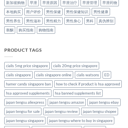
新加坡购物
早泄
早泄原因
早泄治疗
早泄管理
早泄药物
本地购买
用户评价
男性保健
男性保健知识
男性健康
男性养生
男性滋补
男性精力
男性身心
男科
真伪辨别
睾酮
购买指南
购物指南
PRODUCT TAGS
cialis 5mg price singapore
cialis 20mg price singapore
cialis singapore
cialis singapore online
cialis watsons
ED
hamer candy singapore ban
how to check if product is hsa approved
hsa approved supplements
hsa banned supplements list
japan tengsu aliexpress
japan tengsu amazon
japan tengsu ebay
japan tengsu for sale
japan tengsu review
japan tengsu shopee
japan tengsu singapore
japan tengsu where to buy in singapore