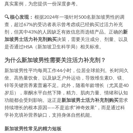
真实案例，为您提供一份深度参考。
🔍 核心发现：
根据2024年一项针对500名新加坡男性的调
查，超过67%的受访者表示曾考虑或已经购买过活力补充
剂，但其中43%的人因缺乏有效信息而选错产品。正确的
新
加坡男士活力补充剂购买
决策，需要关注成分、剂量、以及
是否通过HSA（新加坡卫生科学局）相关标准。
为什么新加坡男性需要关注活力补充剂？
新加坡男性平均每周工作44小时，位居全球前列。长时间久
坐、高热量饮食、以及缺乏户外运动，导致维生素D、镁、
锌等关键营养素普遍不足。此外，随着年龄增长（尤其是40
岁后），睾酮水平自然下降，精力、肌肉力量、情绪和认知
功能都会受到影响。这正是
新加坡男士活力补充剂购买
需求
持续增长的根本原因——不是追求“神奇效果”，而是通过科
学补充填补营养缺口，支持身体自然机能。
新加坡男性常见的精力短板