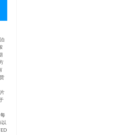
达泊
胺
期
方
有
现货
6片
于
 每
%以
ED