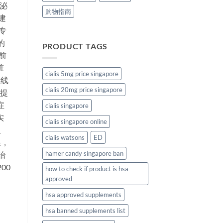
 泌
购物指南
建
专
的
PRODUCT TAGS
前
脏
cialis 5mg price singapore
在线
cialis 20mg price singapore
需提
症
cialis singapore
实
cialis singapore online
、
cialis watsons
ED
果，
hamer candy singapore ban
治
00
how to check if product is hsa
approved
hsa approved supplements
hsa banned supplements list