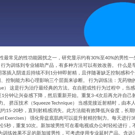
）是新加坡男性最常见的性功能困扰之一，研究显示约有30%至40%的男性一
行为训练到专业辅助产品，有多种方法可以有效改善。 什么是
阴茎插入阴道后持续不到1分钟即射精，且伴随著缺乏控制感和个
、控制能力和心理影响三个层面来诊断。 行为训练法：无药物
echnique） 这是行为治疗最经典的方法。在自慰或性行为过程中，当
至1分钟让兴奋感下降，然后重新开始。重复3-4次后再允许自己
挤压技术（Squeeze Technique） 当感觉接近射精时，由本
约15-20秒，直到射精感消失。此方法能有效降低兴奋度，长期
l Exercises） 强化骨盆底肌肉可以提升射精控制力。每天进行3
松5秒，重复10次。新加坡男性可在看电视或办公时轻松进行，
于行为训练效果不足的新加坡男性，可考虑使用专业延时产品。含达