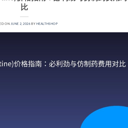
比
ED ON
JUNE 2, 2026
BY
HEALTHSHOP