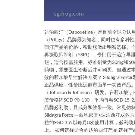
达泊西汀（Dapoxetine）是目前全球
（Priligy）品牌最为知名，同时也有
西汀产品的价格，帮助您做出明智选择。 什么
再摄取抑制剂（SSRI），专门用于治疗早泄
短，适合按需服用。标准剂量为30mg和6
药物，需要医生诊断后才可购买。但通过本地
效的新加坡早泄解决方案？ Sildagra F
正品供应，性价比远超市面单一功效产品。 必
（Johnson & Johnson）研发。在新加坡，P
装价格约SGD 90-130，平均每粒SGD
品牌必利劲，且成分和效果一致。常见仿制药包括：
Sildagra Force — 西地那非+达泊西汀双效
粒约SGD 3-6 以每月8次使用计算，必利劲月
上。 如何选择适合的达泊西汀产品 选择产