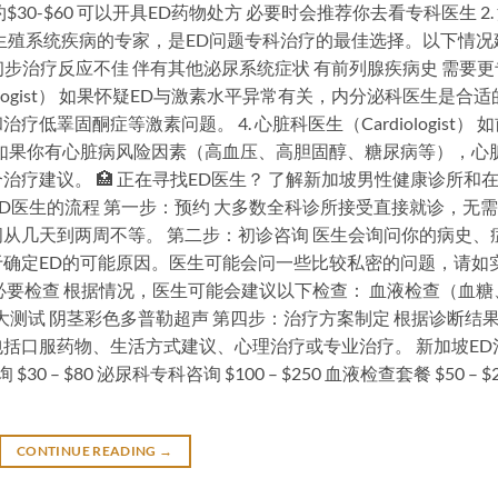
0-$60 可以开具ED药物处方 必要时会推荐你去看专科医生 2.
是男性生殖系统疾病的专家，是ED问题专科治疗的最佳选择。以下情况
初步治疗反应不佳 伴有其他泌尿系统症状 有前列腺疾病史 需要更
inologist） 如果怀疑ED与激素水平异常有关，内分泌科医生是合适
睪固酮症等激素问题。 4. 心脏科医生（Cardiologist） 如
如果你有心脏病风险因素（高血压、高胆固醇、糖尿病等），心
疗建议。 🏥 正在寻找ED医生？ 了解新加坡男性健康诊所和
看ED医生的流程 第一步：预约 大多数全科诊所接受直接就诊，无
从几天到两周不等。 第二步：初诊咨询 医生会询问你的病史、
确定ED的可能原因。医生可能会问一些比较私密的问题，请如
必要检查 根据情况，医生可能会建议以下检查： 血液检查（血糖
大测试 阴茎彩色多普勒超声 第四步：治疗方案制定 根据诊断结
括口服药物、生活方式建议、心理治疗或专业治疗。 新加坡ED
– $80 泌尿科专科咨询 $100 – $250 血液检查套餐 $50 – $2
CONTINUE READING
→