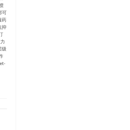
喷
部可
服药
抗抑
汀
压力
层级
作
t-