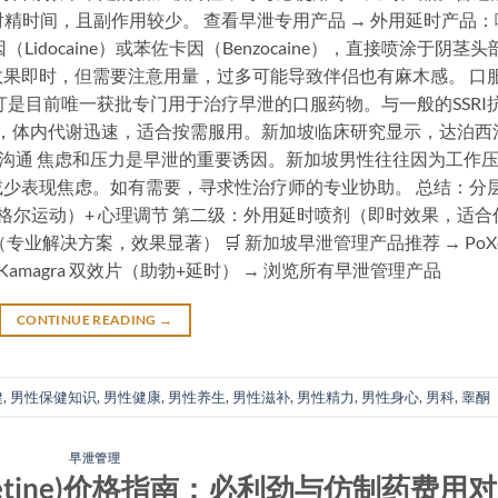
延长射精时间，且副作用较少。 查看早泄专用产品 → 外用延时产品：
docaine）或苯佐卡因（Benzocaine），直接喷涂于阴茎头
果即时，但需要注意用量，过多可能导致伴侣也有麻木感。 口
达泊西汀是目前唯一获批专门用于治疗早泄的口服药物。与一般的SSRI
），体内代谢迅速，适合按需服用。新加坡临床研究显示，达泊西
侣沟通 焦虑和压力是早泄的重要诱因。新加坡男性往往因为工作
少表现焦虑。如有需要，寻求性治疗师的专业协助。 总结：分
格尔运动）+ 心理调节 第二级：外用延时喷剂（即时效果，适合
业解决方案，效果显著） 🛒 新加坡早泄管理产品推荐 → PoXe
r Kamagra 双效片（助勃+延时） → 浏览所有早泄管理产品
CONTINUE READING
→
健
,
男性保健知识
,
男性健康
,
男性养生
,
男性滋补
,
男性精力
,
男性身心
,
男科
,
睾酮
早泄管理
xetine)价格指南：必利劲与仿制药费用对