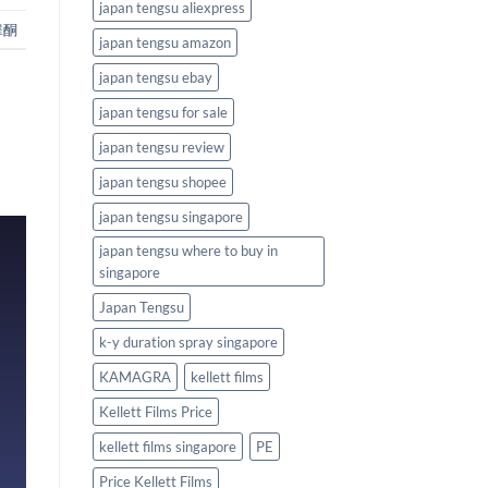
japan tengsu aliexpress
睾酮
japan tengsu amazon
japan tengsu ebay
japan tengsu for sale
japan tengsu review
japan tengsu shopee
japan tengsu singapore
japan tengsu where to buy in
singapore
Japan Tengsu
k-y duration spray singapore
KAMAGRA
kellett films
Kellett Films Price
kellett films singapore
PE
Price Kellett Films