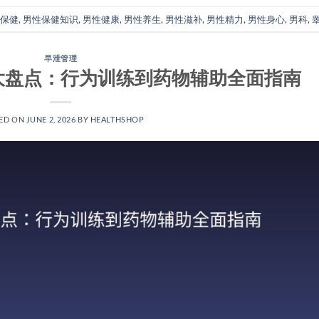
保健
,
男性保健知识
,
男性健康
,
男性养生
,
男性滋补
,
男性精力
,
男性身心
,
男科
,
早泄管理
大盘点：行为训练到药物辅助全面指南
ED ON
JUNE 2, 2026
BY
HEALTHSHOP