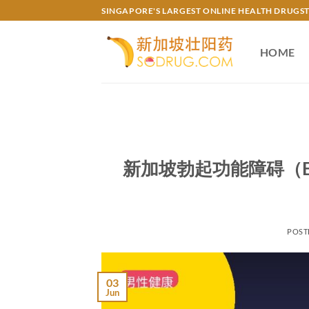
Skip
SINGAPORE'S LARGEST ONLINE HEALTH DRUGS
to
content
HOME
新加坡勃起功能障碍（
POST
03
Jun