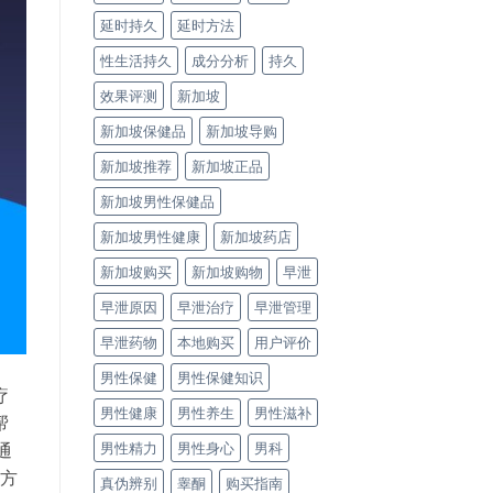
延时持久
延时方法
性生活持久
成分分析
持久
效果评测
新加坡
新加坡保健品
新加坡导购
新加坡推荐
新加坡正品
新加坡男性保健品
新加坡男性健康
新加坡药店
新加坡购买
新加坡购物
早泄
早泄原因
早泄治疗
早泄管理
早泄药物
本地购买
用户评价
男性保健
男性保健知识
疗
男性健康
男性养生
男性滋补
帮
男性精力
男性身心
男科
通
约方
真伪辨别
睾酮
购买指南