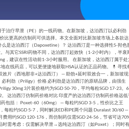
公认用于治疗早泄（PE）的一线药物。在新加坡，达泊西汀以必利劲
多种性价比更高的仿制药可供选择。本文全面对比新加坡市场上各款
是达泊西汀（Dapoxetine）？ 达泊西汀是一种选择性5-羟色
。与其它SSRI药物不同，达泊西汀起效快（1-2小时内），半衰
0mg，建议在性活动前1-3小时服用。 在新加坡，达泊西汀属于处
在线药店，可以更便捷地获取HSA认证的正品药物。 💊 寻找
orce 双效片（西地那非+达泊西汀） — 助勃+延时双效合一，新加坡
利劲（Priligy）价格 必利劲是达泊西汀的原研品牌，由强生
riligy 30mg 3片装价格约为SGD 50-70，平均每粒SGD 17-23。
 15-22。 达泊西汀仿制药价格对比 印度产的达泊西汀仿制药价格远低
 Poxet-60（60mg） — 每粒约SGD 3-5，性价比之王
片，每粒约SGD 5-7，同时解决ED和PE两个问题 Duralast 30/60 —
费用约SGD 120-176，而仿制药仅需SGD 24-56，节省可达70
品时需考虑：仅需解决早泄→选纯达泊西汀（如Poxet）；同时有