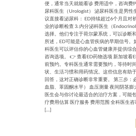
便，通常当天就能看诊 费用适中，咨询费约$3
尿科医生（Urologist） 泌尿科医生
议直接看泌尿科： ED持续超过6个月且对
业的诊断检查 3. 内分泌科医生（Endocr
选择。他们专注于荷尔蒙系统，可以诊断和治疗低
所述，ED可能是心血管疾病的早期信号。
科医生可以评估你的心血管健康并提供综合治
咨询选项。 👉 查看ED药物选项 新加坡
前预约。专科医生通常需要预约，等待时间
状、生活习惯和用药情况。这些信息有助于
回答，这对正确诊断非常重要。 第三步：
血脂、睪固酮水平） 血压测量 夜间阴茎膨
医生会与你讨论最适合的治疗方案，可能包
疗费用估算 医疗服务 费用范围 全科医生咨询 $30 
[…]