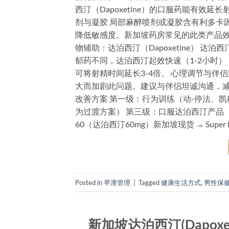
西汀（Dapoxetine）的口服药能有效
剂与凝胶 局部麻醉喷剂或凝胶含有利多卡因（Li
降低敏感度。新加坡药房常见的此类产品效
物辅助：达泊西汀（Dapoxetine） 
郁药不同，达泊西汀起效快速（1-2小时
可将射精时间延长3-4倍。 心理调节与伴
大而加剧此问题。建议与伴侣坦诚沟通，减
改善方案 第一级：行为训练（动-停法、凯
为过渡方案） 第三级：口服达泊西汀产品（专
60（达泊西汀60mg）新加坡现货 → Supe
Posted in
早泄管理
|
Tagged
健康生活方式
,
男性保
新加坡达泊西汀(Dapo