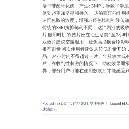
活鸟苷酸环化酶，产生cGMP，导致平滑
使勃起更加坚挺和持久。 达泊西汀的作用机
5-羟色胺的浓度，增强5-羟色胺能神经
传统的SSRI抗抑郁药不同，达泊西汀的
片 服用时机 双效片应在性生活前1至3
双效片建议空腹服用，避免高脂肪食物影
推荐剂量 初次使用者建议从较低剂量开始
品。24小时内不得超过一片。年龄较大或
后，在收到性刺激的情况下，助勃效果通常
异，部分用户可能在使用数次后才能感受到最
Posted in
ED治疗
,
产品评测
,
早泄管理
|
Tagged
ED
达泊西汀