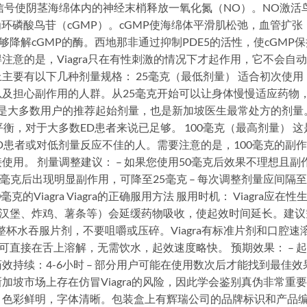
信号使阴茎海绵体内的神经末梢释放一氧化氮（NO）。NO激活
环磷酸鸟苷（cGMP）。cGMP使海绵体平滑肌松弛，血管扩张
够降解cGMP的酶。西地那非通过抑制PDE5的活性，使cGMP保
意的是，Viagra只在有性刺激的情况下才起作用，它不会自
在市场上主要有以下几种剂量规格： 25毫克（最低剂量） 适合初次使用
及担心副作用的人群。从25毫克开始可以让身体慢慢适应药物
 这是大多数用户的推荐起始剂量，也是新加坡医生最常处方的剂量
衡，对于大多数ED患者来说已足够。 100毫克（最高剂量） 这
度ED患者或对低剂量反应不佳的人。需要注意的是，100毫克的副
用。 剂量调整建议： – 如果您使用50毫克后效果不理想且副
50毫克后出现明显副作用，可降至25毫克 – 每次调整剂量应间隔
克的Viagra Viagra的正确服用方法 服用时机： Viagra应在性
如汉堡、炸鸡、薯条等）会延缓药物吸收，使起效时间延长。建议
整杯水吞服片剂，不要咀嚼或压碎。Viagra有标准片剂和口腔速
两种剂型，后者可直接在舌上溶解，无需饮水，起效速度略快。 预期效果： – 
 – 药效持续：4-6小时 – 部分用户可能在使用数次后才能找到最佳效
 新加坡市场上存在仿冒Viagra的风险，因此学会鉴别真伪非常重
精细，色彩鲜明，字体清晰。包装盒上有辉瑞公司的品牌标识和产品