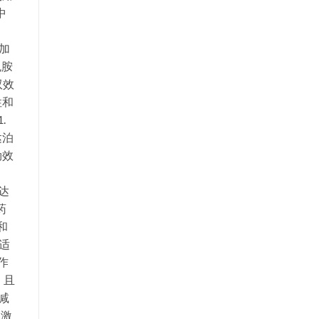
中
增加
色胺
双效
性和
.
达泊
勃效
和达
药
克和
，适
非作
，且
减
，激