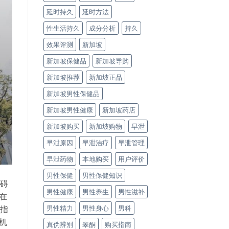
延时持久
延时方法
性生活持久
成分分析
持久
效果评测
新加坡
新加坡保健品
新加坡导购
新加坡推荐
新加坡正品
新加坡男性保健品
新加坡男性健康
新加坡药店
新加坡购买
新加坡购物
早泄
早泄原因
早泄治疗
早泄管理
早泄药物
本地购买
用户评价
男性保健
男性保健知识
障碍
男性健康
男性养生
男性滋补
在
男性精力
男性身心
男科
位指
用机
真伪辨别
睾酮
购买指南