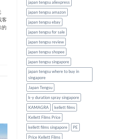
japan tengsu aliexpress
光
japan tengsu amazon
或客
japan tengsu ebay
靠的
japan tengsu for sale
japan tengsu review
japan tengsu shopee
japan tengsu singapore
japan tengsu where to buy in
singapore
Japan Tengsu
k-y duration spray singapore
KAMAGRA
kellett films
Kellett Films Price
kellett films singapore
PE
Price Kellett Films