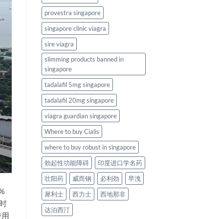
provestra singapore
singapore clinic viagra
sire viagra
slimming products banned in
singapore
tadalafil 5mg singapore
tadalafil 20mg singapore
viagra guardian singapore
Where to buy Cialis
where to buy robust in singapore
勃起性功能障碍
印度进口学名药
壮阳药
威而钢
必利劲
早洩
%
犀利士
西力士
西地那非
延时
达泊西汀
使用