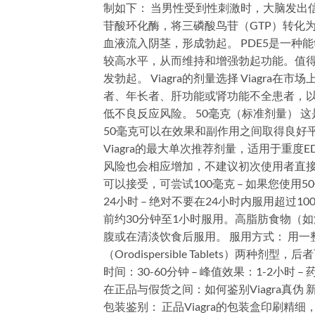
制如下： 当男性受到性刺激时，大脑发出
苷酸环化酶，将三磷酸鸟苷（GTP）转化为
血液流入阴茎，形成勃起。 PDE5是一种能
较高水平，从而维持和增强勃起功能。值得注
发勃起。 Viagra的剂量选择 Viagra
者、年长者、肝功能或肾功能不全患者，以
低不良反应风险。 50毫克（标准剂量）
50毫克可以在效果和副作用之间取得良好平
Viagra的最大单次推荐剂量，适用于重
风险也会相应增加，不建议初次使用者直接使
可以接受，可尝试100毫克 – 如果您使用
24小时 – 绝对不要在24小时内服用超过100毫
前约30分钟至1小时服用。高脂肪食物（
腹或在清淡饮食后服用。 服用方式： 用一
（Orodispersible Tablets）
时间：30-60分钟 – 峰值效果：1-2小时
在正品与假货之间：如何鉴别Viagra真伪
包装鉴别： 正品Viagra的包装盒印刷