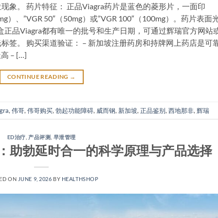
象。 药片特征： 正品Viagra药片是蓝色的菱形片，一面印
5mg）、”VGR 50″（50mg）或”VGR 100″（100mg）。药片表面
盒正品Viagra都有唯一的批号和生产日期，可通过辉瑞官方网站
标签。 购买渠道验证： – 新加坡注册药房和持牌网上药店是可
– […]
CONTINUE READING
→
gra
,
伟哥
,
伟哥购买
,
勃起功能障碍
,
威而钢
,
新加坡
,
正品鉴别
,
西地那非
,
辉瑞
ED治疗
,
产品评测
,
早泄管理
：助勃延时合一的科学原理与产品选择
ED ON
JUNE 9, 2026
BY
HEALTHSHOP