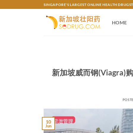
Skip
SINGAPORE'S LARGEST ONLINE HEALTH DRUGS
to
content
HOME
新加坡威而钢(Viagr
POST
10
Jun