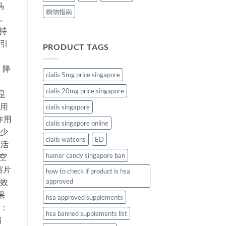
鸟
购物指南
，
持
动引
PRODUCT TAGS
，降
cialis 5mg price singapore
。
cialis 20mg price singapore
是
作用
cialis singapore
作用
cialis singapore online
至少
cialis watsons
ED
生活
hamer candy singapore ban
空
溶片
how to check if product is hsa
起效
approved
果
hsa approved supplements
要：
hsa banned supplements list
编