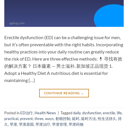
Erectile dysfunction (ED) can be a challenging issue for men,
but it’s often preventable with the right habits. Incorporating
healthy practices into your daily routine can greatly reduce
the risk of ED. Here are three effective methods: 💊 寻找有效
的解决方案？ 日本藤素 — 男士滋补, 新加坡正品现货 1.
Adopt a Healthy Diet A nutritious diet is essential for
maintaining […]
CONTINUE READING
→
Posted in
ED治疗
,
Health News
|
Tagged
daily
,
dysfunction
,
erectile
,
life
,
practical
,
prevent
,
three
,
ways
,
射精控制
,
延时
,
延时方法
,
性生活持久
,
持
久
,
早泄
,
早泄原因
,
早泄治疗
,
早泄管理
,
早泄药物