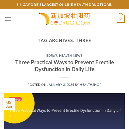
Skip
SINGAPORE'S LARGEST ONLINE HEALTH DRUGSTORE.
to
content
0
TAG ARCHIVES:
THREE
ED治疗
,
HEALTH NEWS
Three Practical Ways to Prevent Erectile
Dysfunction in Daily Life
POSTED ON
JANUARY 3, 2025
BY
HEALTHSHOP
03
Jan