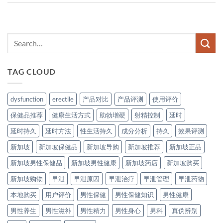
TAG CLOUD
dysfunction
erectile
产品对比
产品评测
使用评价
保健品推荐
健康生活方式
助勃增硬
射精控制
延时
延时持久
延时方法
性生活持久
成分分析
持久
效果评测
新加坡
新加坡保健品
新加坡导购
新加坡推荐
新加坡正品
新加坡男性保健品
新加坡男性健康
新加坡药店
新加坡购买
新加坡购物
早泄
早泄原因
早泄治疗
早泄管理
早泄药物
本地购买
用户评价
男性保健
男性保健知识
男性健康
男性养生
男性滋补
男性精力
男性身心
男科
真伪辨别