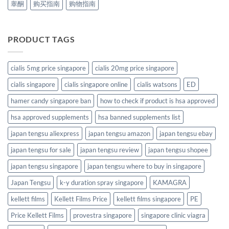
睾酮
购买指南
购物指南
PRODUCT TAGS
cialis 5mg price singapore
cialis 20mg price singapore
cialis singapore
cialis singapore online
cialis watsons
ED
hamer candy singapore ban
how to check if product is hsa approved
hsa approved supplements
hsa banned supplements list
japan tengsu aliexpress
japan tengsu amazon
japan tengsu ebay
japan tengsu for sale
japan tengsu review
japan tengsu shopee
japan tengsu singapore
japan tengsu where to buy in singapore
Japan Tengsu
k-y duration spray singapore
KAMAGRA
kellett films
Kellett Films Price
kellett films singapore
PE
Price Kellett Films
provestra singapore
singapore clinic viagra