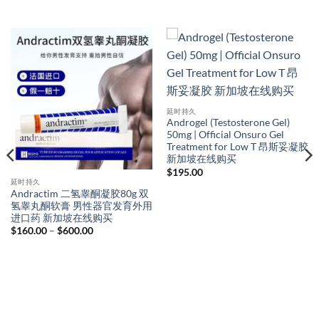
延时持久
Androgel (Testosterone Gel)
50mg | Official Onsuro Gel
Treatment for Low T 昂斯妥凝胶
新加坡在线购买
$
195.00
延时持久
Andractim 二氢睾酮凝胶80g 双
氢睾丸酮软膏 男性器官发育外用
进口药 新加坡在线购买
Price
$
160.00
–
$
600.00
range:
$160.00
through
$600.00