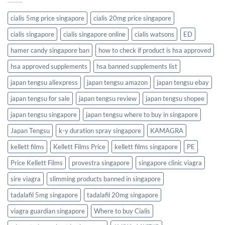
cialis 5mg price singapore
cialis 20mg price singapore
cialis singapore
cialis singapore online
cialis watsons
ED
hamer candy singapore ban
how to check if product is hsa approved
hsa approved supplements
hsa banned supplements list
japan tengsu aliexpress
japan tengsu amazon
japan tengsu ebay
japan tengsu for sale
japan tengsu review
japan tengsu shopee
japan tengsu singapore
japan tengsu where to buy in singapore
Japan Tengsu
k-y duration spray singapore
KAMAGRA
kellett films
Kellett Films Price
kellett films singapore
PE
Price Kellett Films
provestra singapore
singapore clinic viagra
sire viagra
slimming products banned in singapore
tadalafil 5mg singapore
tadalafil 20mg singapore
viagra guardian singapore
Where to buy Cialis