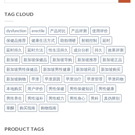
TAG CLOUD
dysfunction
erectile
产品对比
产品评测
使用评价
保健品推荐
健康生活方式
助勃增硬
射精控制
延时
延时持久
延时方法
性生活持久
成分分析
持久
效果评测
新加坡
新加坡保健品
新加坡导购
新加坡推荐
新加坡正品
新加坡男性保健品
新加坡男性健康
新加坡药店
新加坡购买
新加坡购物
早泄
早泄原因
早泄治疗
早泄管理
早泄药物
本地购买
用户评价
男性保健
男性保健知识
男性健康
男性养生
男性滋补
男性精力
男性身心
男科
真伪辨别
睾酮
购买指南
购物指南
PRODUCT TAGS