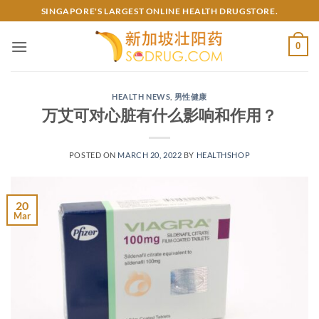
Skip
SINGAPORE'S LARGEST ONLINE HEALTH DRUGSTORE.
to
content
0
HEALTH NEWS
,
男性健康
万艾可对心脏有什么影响和作用？
POSTED ON
MARCH 20, 2022
BY
HEALTHSHOP
20
Mar