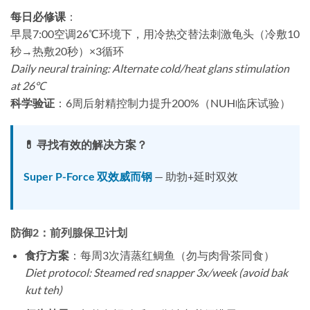
每日必修课
​：
早晨7:00空调26℃环境下，用冷热交替法刺激龟头（冷敷10
秒→热敷20秒）×3循环
Daily neural training: Alternate cold/heat glans stimulation
at 26℃
科学验证
​：6周后射精控制力提升200%（NUH临床试验）
💊 寻找有效的解决方案？
Super P-Force 双效威而钢
— 助勃+延时双效
防御2：前列腺保卫计划
食疗方案
​：每周3次清蒸红鲷鱼（勿与肉骨茶同食）
Diet protocol: Steamed red snapper 3x/week (avoid bak
kut teh)