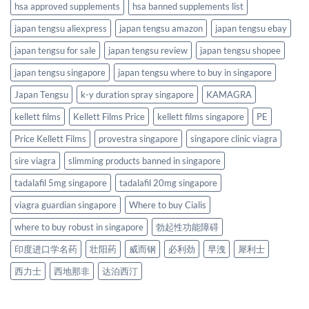
hsa approved supplements
hsa banned supplements list
japan tengsu aliexpress
japan tengsu amazon
japan tengsu ebay
japan tengsu for sale
japan tengsu review
japan tengsu shopee
japan tengsu singapore
japan tengsu where to buy in singapore
Japan Tengsu
k-y duration spray singapore
KAMAGRA
kellett films
Kellett Films Price
kellett films singapore
PE
Price Kellett Films
provestra singapore
singapore clinic viagra
sire viagra
slimming products banned in singapore
tadalafil 5mg singapore
tadalafil 20mg singapore
viagra guardian singapore
Where to buy Cialis
where to buy robust in singapore
勃起性功能障碍
印度进口学名药
壮阳药
威而钢
必利劲
早洩
犀利士
西力士
西地那非
达泊西汀