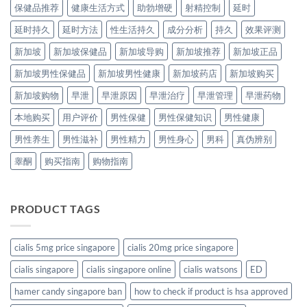
保健品推荐
健康生活方式
助勃增硬
射精控制
延时
延时持久
延时方法
性生活持久
成分分析
持久
效果评测
新加坡
新加坡保健品
新加坡导购
新加坡推荐
新加坡正品
新加坡男性保健品
新加坡男性健康
新加坡药店
新加坡购买
新加坡购物
早泄
早泄原因
早泄治疗
早泄管理
早泄药物
本地购买
用户评价
男性保健
男性保健知识
男性健康
男性养生
男性滋补
男性精力
男性身心
男科
真伪辨别
睾酮
购买指南
购物指南
PRODUCT TAGS
cialis 5mg price singapore
cialis 20mg price singapore
cialis singapore
cialis singapore online
cialis watsons
ED
hamer candy singapore ban
how to check if product is hsa approved