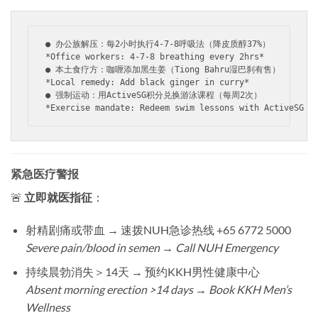
*Office workers: 4-7-8 breathing every 2hrs*
*Local remedy: Add black ginger in curry*
*Exercise mandate: Redeem swim lessons with ActiveSG c
紧急医疗警报
🚨 ​
立即就医指征
​：
射精剧痛或带血 → 速拨NUH急诊热线 +65 6772 5000
Severe pain/blood in semen → Call NUH Emergency
持续晨勃消失＞14天 → 预约KKH男性健康中心
Absent morning erection >14 days → Book KKH Men’s
Wellness