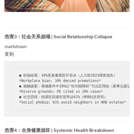
危害3：社会关系崩塌 | Social Relationship Collapse
markdown
复制
*Workplace bias: 34% denied promotions*
*Divorce grounds: PE cited in 28% cases*
*Social phobia: 61% avoid neighbors in HDB estates*
危害4：全身健康崩坏 | Systemic Health Breakdown