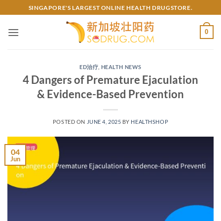
Skip
SINGAPORE'S LARGEST ONLINE HEALTH DRUGSTORE.
to
content
0
ED治疗
,
HEALTH NEWS
4 Dangers of Premature Ejaculation
& Evidence-Based Prevention​
POSTED ON
JUNE 4, 2025
BY
HEALTHSHOP
04
Jun