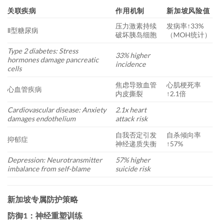
关联疾病
作用机制
新加坡风险值
压力激素持续
发病率↑33%
Ⅱ型糖尿病
破坏胰岛细胞
（MOH统计）
Type 2 diabetes: Stress
33% higher
hormones damage pancreatic
incidence
cells
焦虑导致血管
心肌梗死率
心血管疾病
内皮撕裂
↑2.1倍
Cardiovascular disease: Anxiety
2.1x heart
damages endothelium
attack risk
自我否定引发
自杀倾向率
抑郁症
神经递质失衡
↑57%
Depression: Neurotransmitter
57% higher
imbalance from self-blame
suicide risk
新加坡专属防护策略
防御1：神经重塑训练