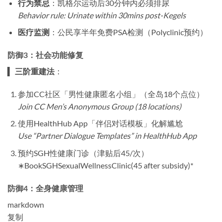
行为禁忌
​：凯格尔运动后30分钟内必须排尿
Behavior rule: Urinate within 30mins post-Kegels
医疗监测
​：公民享半年免费PSA检测（Polyclinic预约）
防御3：社会功能修复
▍ ​
三阶重建法
​：
参加CC社区「男性健康匿名小组」（全岛18个点位）
Join CC Men’s Anonymous Group (18 locations)
使用HealthHub App「伴侣对话模板」化解尴尬
Use “Partner Dialogue Templates” in HealthHub App
预约SGH性健康门诊（津贴后
45/
次）
∗
B
oo
k
SG
H
S
e
xu
a
l
W
e
ll
n
ess
Cl
ini
c
(
45 after subsidy)*
防御4：全身健康管理
markdown
复制