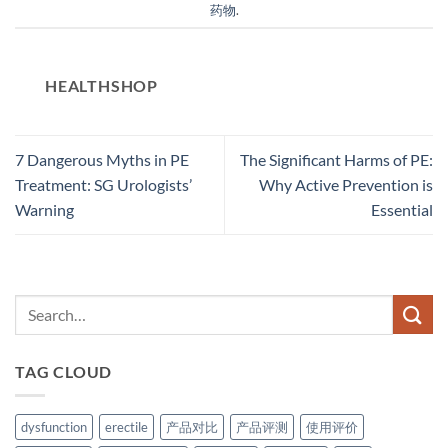
药物
.
HEALTHSHOP
7 Dangerous Myths in PE
The Significant Harms of PE:
Treatment: SG Urologists’
Why Active Prevention is
Warning
Essential
TAG CLOUD
dysfunction
erectile
产品对比
产品评测
使用评价