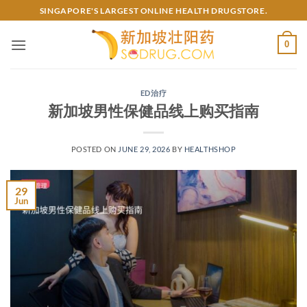
Skip
SINGAPORE'S LARGEST ONLINE HEALTH DRUGSTORE.
to
content
0
ED治疗
新加坡男性保健品线上购买指南
POSTED ON
JUNE 29, 2026
BY
HEALTHSHOP
29
Jun