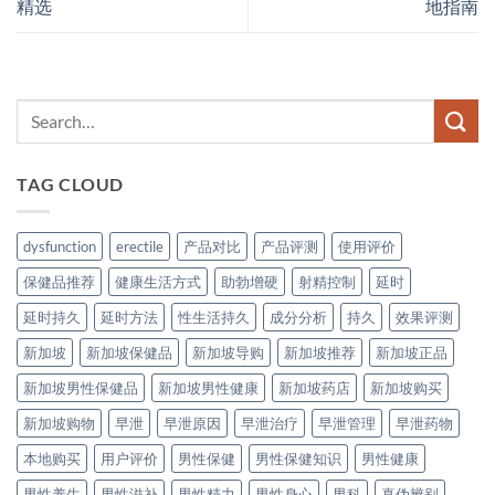
精选
地指南
TAG CLOUD
dysfunction
erectile
产品对比
产品评测
使用评价
保健品推荐
健康生活方式
助勃增硬
射精控制
延时
延时持久
延时方法
性生活持久
成分分析
持久
效果评测
新加坡
新加坡保健品
新加坡导购
新加坡推荐
新加坡正品
新加坡男性保健品
新加坡男性健康
新加坡药店
新加坡购买
新加坡购物
早泄
早泄原因
早泄治疗
早泄管理
早泄药物
本地购买
用户评价
男性保健
男性保健知识
男性健康
男性养生
男性滋补
男性精力
男性身心
男科
真伪辨别