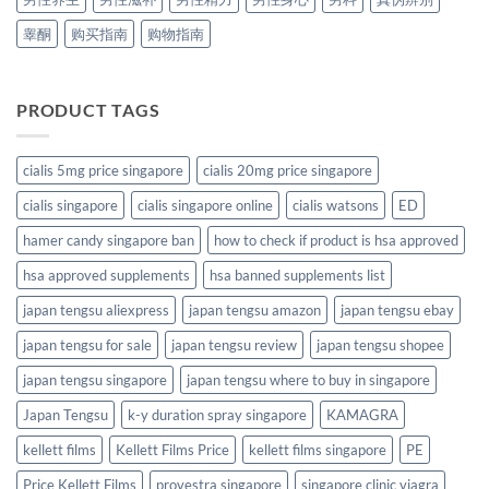
睾酮
购买指南
购物指南
PRODUCT TAGS
cialis 5mg price singapore
cialis 20mg price singapore
cialis singapore
cialis singapore online
cialis watsons
ED
hamer candy singapore ban
how to check if product is hsa approved
hsa approved supplements
hsa banned supplements list
japan tengsu aliexpress
japan tengsu amazon
japan tengsu ebay
japan tengsu for sale
japan tengsu review
japan tengsu shopee
japan tengsu singapore
japan tengsu where to buy in singapore
Japan Tengsu
k-y duration spray singapore
KAMAGRA
kellett films
Kellett Films Price
kellett films singapore
PE
Price Kellett Films
provestra singapore
singapore clinic viagra