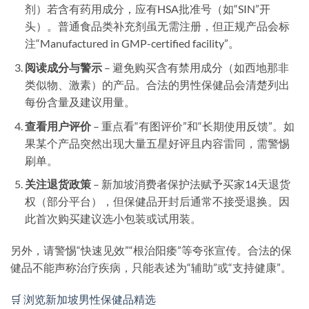
剂）若含有药用成分，应有HSA批准号（如“SIN”开
头）。普通食品类补充剂虽无需注册，但正规产品会标
注“Manufactured in GMP-certified facility”。
阅读成分与警示
– 避免购买含有禁用成分（如西地那非
类似物、激素）的产品。合法的男性保健品会清楚列出
每份含量及建议用量。
查看用户评价
– 重点看“有图评价”和“长期使用反馈”。如
果某个产品突然出现大量五星好评且内容雷同，需警惕
刷单。
关注退货政策
– 新加坡消费者保护法赋予买家14天退货
权（部分平台），但保健品开封后通常不接受退换。因
此首次购买建议选小包装或试用装。
另外，请警惕“快速见效”“根治阳痿”等夸张宣传。合法的保
健品不能声称治疗疾病，只能表述为“辅助”或“支持健康”。
🛒 浏览新加坡男性保健品精选