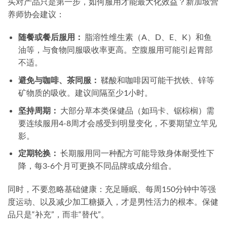
买对产品只是第一步，如何服用才能最大化效益？新加坡营
养师协会建议：
随餐或餐后服用：
脂溶性维生素（A、D、E、K）和鱼
油等，与食物同服吸收率更高。空腹服用可能引起胃部
不适。
避免与咖啡、茶同服：
鞣酸和咖啡因可能干扰铁、锌等
矿物质的吸收。建议间隔至少1小时。
坚持周期：
大部分草本类保健品（如玛卡、锯棕榈）需
要连续服用4-8周才会感受到明显变化，不要期望立竿见
影。
定期轮换：
长期服用同一种配方可能导致身体耐受性下
降，每3-6个月可更换不同品牌或成分组合。
同时，不要忽略基础健康：充足睡眠、每周150分钟中等强
度运动、以及减少加工糖摄入，才是男性活力的根本。保健
品只是“补充”，而非“替代”。