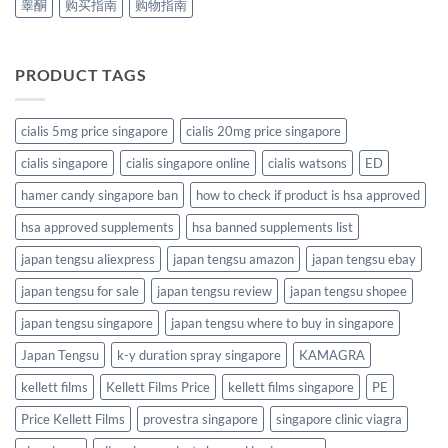
睾酮
购买指南
购物指南
PRODUCT TAGS
cialis 5mg price singapore
cialis 20mg price singapore
cialis singapore
cialis singapore online
cialis watsons
ED
hamer candy singapore ban
how to check if product is hsa approved
hsa approved supplements
hsa banned supplements list
japan tengsu aliexpress
japan tengsu amazon
japan tengsu ebay
japan tengsu for sale
japan tengsu review
japan tengsu shopee
japan tengsu singapore
japan tengsu where to buy in singapore
Japan Tengsu
k-y duration spray singapore
KAMAGRA
kellett films
Kellett Films Price
kellett films singapore
PE
Price Kellett Films
provestra singapore
singapore clinic viagra