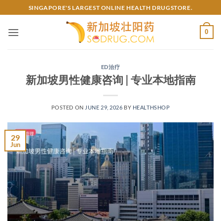
Skip
SINGAPORE'S LARGEST ONLINE HEALTH DRUGSTORE.
to
content
0
ED治疗
新加坡男性健康咨询 | 专业本地指南
POSTED ON
JUNE 29, 2026
BY
HEALTHSHOP
29
Jun