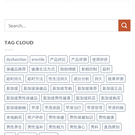
TAG CLOUD
dysfunction
erectile
产品对比
产品评测
使用评价
保健品推荐
健康生活方式
助勃增硬
射精控制
延时
延时持久
延时方法
性生活持久
成分分析
持久
效果评测
新加坡
新加坡保健品
新加坡导购
新加坡推荐
新加坡正品
新加坡男性保健品
新加坡男性健康
新加坡药店
新加坡购买
新加坡购物
早泄
早泄原因
早泄治疗
早泄管理
早泄药物
本地购买
用户评价
男性保健
男性保健知识
男性健康
男性养生
男性滋补
男性精力
男性身心
男科
真伪辨别