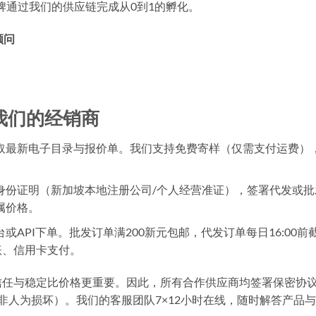
品牌通过我们的供应链完成从0到1的孵化。
顾问
我们的经销商
取最新电子目录与报价单。我们支持免费寄样（仅需支付运费）
身份证明（新加坡本地注册公司/个人经营准证），签署代发或批
属价格。
API下单。批发订单满200新元包邮，代发订单每日16:00前
账、信用卡支付。
信任与稳定
比价格更重要。因此，所有合作供应商均签署保密协
非人为损坏）。我们的客服团队7×12小时在线，随时解答产品