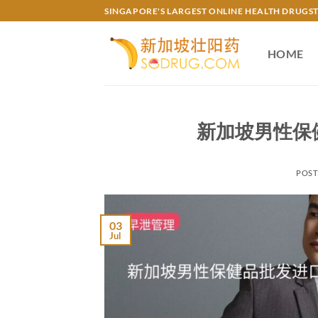
Skip
SINGAPORE'S LARGEST ONLINE HEALTH DRUGS
to
content
HOME
新加坡男性保
POST
03
Jul