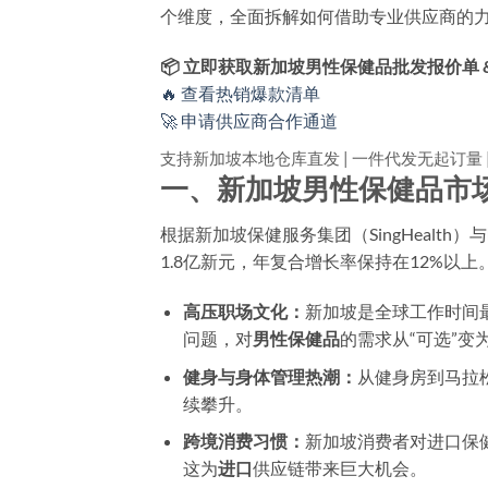
个维度，全面拆解如何借助专业供应商的
📦 立即获取新加坡男性保健品批发报价单 
🔥 查看热销爆款清单
🚀 申请供应商合作通道
支持新加坡本地仓库直发 | 一件代发无起订量 
一、新加坡男性保健品市
根据新加坡保健服务集团（SingHealt
1.8亿新元，年复合增长率保持在12%以
高压职场文化：
新加坡是全球工作时间
问题，对
男性保健品
的需求从“可选”变为
健身与身体管理热潮：
从健身房到马拉
续攀升。
跨境消费习惯：
新加坡消费者对进口保
这为
进口
供应链带来巨大机会。