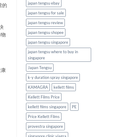
japan tengsu ebay
营的
japan tengsu for sale
japan tengsu review
快
japan tengsu shopee
与物
japan tengsu singapore
japan tengsu where to buy in
singapore
Japan Tengsu
健康
k-y duration spray singapore
KAMAGRA
kellett films
Kellett Films Price
kellett films singapore
PE
Price Kellett Films
provestra singapore
singapore clinic viagra