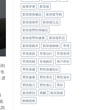
效果评测
新加坡
新加坡保健品
新加坡导购
新加坡推荐
新加坡正品
新加坡男性保健品
新加坡男性健康
新加坡药店
新加坡购买
新加坡购物
早泄
早泄原因
早泄治疗
早泄管理
早泄药物
本地购买
用户评价
再到
男性保健
男性保健知识
善生
男性健康
男性养生
男性滋补
 进
男性精力
男性身心
男科
真伪辨别
睾酮
购买指南
清
购物指南
我
式四