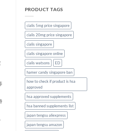
PRODUCT TAGS
cialis 5mg price singapore
cialis 20mg price singapore
cialis singapore
cialis singapore online
破
cialis watsons
ED
hamer candy singapore ban
how to check if product is hsa
等
approved
hsa approved supplements
持
hsa banned supplements list
japan tengsu aliexpress
，
japan tengsu amazon