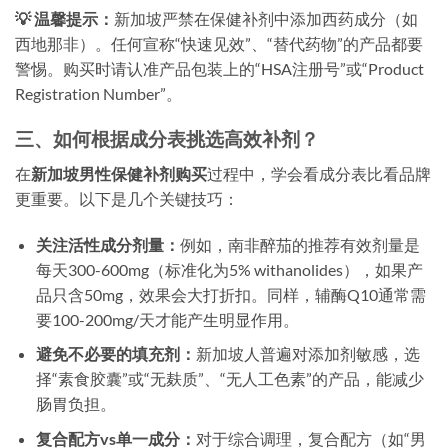
💡 温馨提示：
新加坡严禁在保健补剂中添加西药成分（如
西地那非）。任何宣称“快速见效”、“替代药物”的产品都要
警惕。购买时请认准产品包装上的“HSA注册号”或“Product
Registration Number”。
三、如何根据成分表挑选高效补剂？
在
新加坡男性保健补剂购买
过程中，学会看成分表比看品牌
更重要。以下是几个关键技巧：
关注活性成分剂量：
例如，南非醉茄的推荐有效剂量是
每天300-600mg（标准化为5% withanolides），如果产
品只含50mg，效果会大打折扣。同样，辅酶Q10通常需
要100-200mg/天才能产生明显作用。
避免不必要的填充剂：
新加坡人普遍对添加剂敏感，选
择“素食胶囊”或“无麸质”、“无人工色素”的产品，能减少
肠胃负担。
复合配方vs单一成分：
对于综合调理，复合配方（如“男