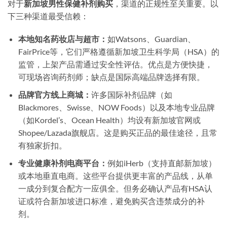
对于
新加坡男性保健补剂购买
，渠道的正规性至关重要。以
下三种渠道最受信赖：
本地知名药妆店与超市：
如Watsons、Guardian、
FairPrice等，它们严格遵循新加坡卫生科学局（HSA）的
监管，上架产品需通过安全性评估。优点是方便快捷，
可现场咨询药剂师；缺点是国际高端品牌选择有限。
品牌官方线上商城：
许多国际补剂品牌（如
Blackmores、Swisse、NOW Foods）以及本地专业品牌
（如Kordel’s、Ocean Health）均设有新加坡官网或
Shopee/Lazada旗舰店。这是购买正品的最佳途径，且常
有独家折扣。
专业健康补剂电商平台：
例如iHerb（支持直邮新加坡）
或本地垂直电商。这些平台提供更丰富的产品线，从单
一成分到复合配方一应俱全。但务必确认产品有HSA认
证或符合新加坡进口标准，避免购买含违禁成分的补
剂。