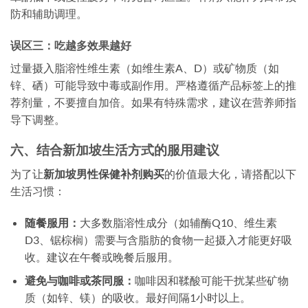
防和辅助调理。
误区三：吃越多效果越好
过量摄入脂溶性维生素（如维生素A、D）或矿物质（如
锌、硒）可能导致中毒或副作用。严格遵循产品标签上的推
荐剂量，不要擅自加倍。如果有特殊需求，建议在营养师指
导下调整。
六、结合新加坡生活方式的服用建议
为了让
新加坡男性保健补剂购买
的价值最大化，请搭配以下
生活习惯：
随餐服用：
大多数脂溶性成分（如辅酶Q10、维生素
D3、锯棕榈）需要与含脂肪的食物一起摄入才能更好吸
收。建议在午餐或晚餐后服用。
避免与咖啡或茶同服：
咖啡因和鞣酸可能干扰某些矿物
质（如锌、镁）的吸收。最好间隔1小时以上。