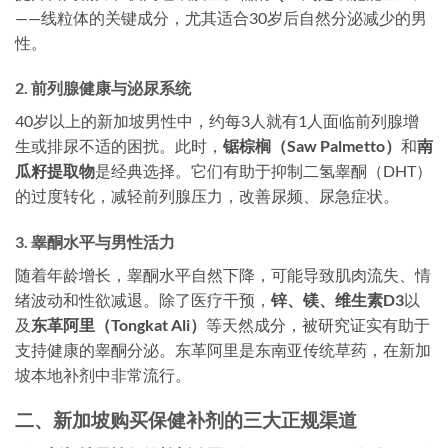
——线粒体的关键成分，尤其适合30岁后自然分泌减少的男
性。
2. 前列腺健康与泌尿系统
40岁以上的新加坡男性中，约每3人就有1人面临前列腺增
生或排尿不适的困扰。此时，
锯棕榈（Saw Palmetto）
和
南
瓜籽提取物
是经典选择。它们有助于抑制二氢睾酮（DHT）
的过度转化，减轻前列腺压力，改善尿频、尿急症状。
3. 睾酮水平与男性活力
随着年龄增长，睾酮水平自然下降，可能导致肌肉流失、情
绪波动和性欲减退。除了医疗干预，
锌、镁、维生素D3
以
及
东革阿里（Tongkat Ali）
等天然成分，被研究证实有助于
支持健康的睾酮分泌。东革阿里是东南亚传统草药，在新加
坡本地补剂中非常流行。
二、新加坡购买保健补剂的三大正规渠道