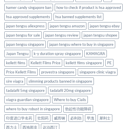
hamer candy singapore ban
how to check if product is hsa approved
hsa approved supplements
hsa banned supplements list
japan tengsu aliexpress
japan tengsu amazon
japan tengsu ebay
japan tengsu for sale
japan tengsu review
japan tengsu shopee
japan tengsu singapore
japan tengsu where to buy in singapore
Japan Tengsu
k-y duration spray singapore
KAMAGRA
kellett films
Kellett Films Price
kellett films singapore
PE
Price Kellett Films
provestra singapore
singapore clinic viagra
sire viagra
slimming products banned in singapore
tadalafil 5mg singapore
tadalafil 20mg singapore
viagra guardian singapore
Where to buy Cialis
where to buy robust in singapore
勃起性功能障碍
印度进口学名药
壮阳药
威而钢
必利劲
早洩
犀利士
西力士
西地那非
达泊西汀