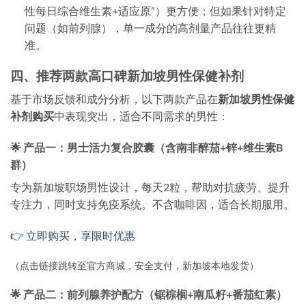
性每日综合维生素+适应原”）更方便；但如果针对特定
问题（如前列腺），单一成分的高剂量产品往往更精
准。
四、推荐两款高口碑新加坡男性保健补剂
基于市场反馈和成分分析，以下两款产品在
新加坡男性保健
补剂购买
中表现突出，适合不同需求的男性：
🌟 产品一：男士活力复合胶囊（含南非醉茄+锌+维生素B
群）
专为新加坡职场男性设计，每天2粒，帮助对抗疲劳、提升
专注力，同时支持免疫系统。不含咖啡因，适合长期服用。
👉 立即购买，享限时优惠
（点击链接跳转至官方商城，安全支付，新加坡本地发货）
🌟 产品二：前列腺养护配方（锯棕榈+南瓜籽+番茄红素）