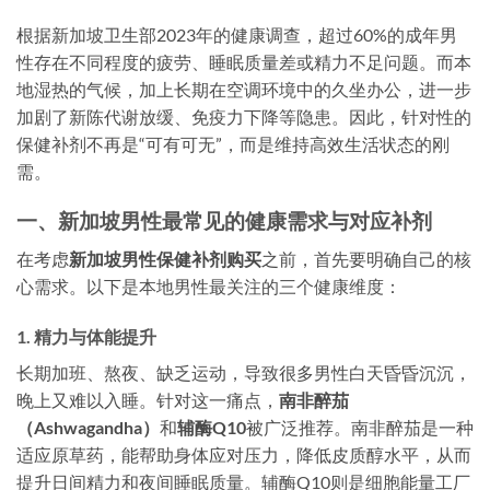
根据新加坡卫生部2023年的健康调查，超过60%的成年男
性存在不同程度的疲劳、睡眠质量差或精力不足问题。而本
地湿热的气候，加上长期在空调环境中的久坐办公，进一步
加剧了新陈代谢放缓、免疫力下降等隐患。因此，针对性的
保健补剂不再是“可有可无”，而是维持高效生活状态的刚
需。
一、新加坡男性最常见的健康需求与对应补剂
在考虑
新加坡男性保健补剂购买
之前，首先要明确自己的核
心需求。以下是本地男性最关注的三个健康维度：
1. 精力与体能提升
长期加班、熬夜、缺乏运动，导致很多男性白天昏昏沉沉，
晚上又难以入睡。针对这一痛点，
南非醉茄
（Ashwagandha）
和
辅酶Q10
被广泛推荐。南非醉茄是一种
适应原草药，能帮助身体应对压力，降低皮质醇水平，从而
提升日间精力和夜间睡眠质量。辅酶Q10则是细胞能量工厂