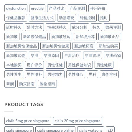
dysfunction
erectile
产品对比
产品评测
使用评价
保健品推荐
健康生活方式
助勃增硬
射精控制
延时
延时持久
延时方法
性生活持久
成分分析
持久
效果评测
新加坡
新加坡保健品
新加坡导购
新加坡推荐
新加坡正品
新加坡男性保健品
新加坡男性健康
新加坡药店
新加坡购买
新加坡购物
早泄
早泄原因
早泄治疗
早泄管理
早泄药物
本地购买
用户评价
男性保健
男性保健知识
男性健康
男性养生
男性滋补
男性精力
男性身心
男科
真伪辨别
睾酮
购买指南
购物指南
PRODUCT TAGS
cialis 5mg price singapore
cialis 20mg price singapore
cialis singapore
cialis singapore online
cialis watsons
ED