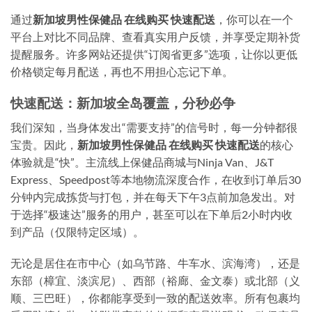
通过
新加坡男性保健品 在线购买 快速配送
，你可以在一个
平台上对比不同品牌、查看真实用户反馈，并享受定期补货
提醒服务。许多网站还提供“订阅省更多”选项，让你以更低
价格锁定每月配送，再也不用担心忘记下单。
快速配送：新加坡全岛覆盖，分秒必争
我们深知，当身体发出“需要支持”的信号时，每一分钟都很
宝贵。因此，
新加坡男性保健品 在线购买 快速配送
的核心
体验就是“快”。主流线上保健品商城与Ninja Van、J&T
Express、Speedpost等本地物流深度合作，在收到订单后30
分钟内完成拣货与打包，并在每天下午3点前加急发出。对
于选择“极速达”服务的用户，甚至可以在下单后
2小时内
收
到产品（仅限特定区域）。
无论是居住在市中心（如乌节路、牛车水、滨海湾），还是
东部（樟宜、淡滨尼）、西部（裕廊、金文泰）或北部（义
顺、三巴旺），你都能享受到一致的配送效率。所有包裹均