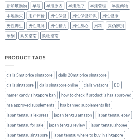
新加坡购物
早泄
早泄原因
早泄治疗
早泄管理
早泄药物
本地购买
用户评价
男性保健
男性保健知识
男性健康
男性养生
男性滋补
男性精力
男性身心
男科
真伪辨别
睾酮
购买指南
购物指南
PRODUCT TAGS
cialis 5mg price singapore
cialis 20mg price singapore
cialis singapore
cialis singapore online
cialis watsons
ED
hamer candy singapore ban
how to check if product is hsa approved
hsa approved supplements
hsa banned supplements list
japan tengsu aliexpress
japan tengsu amazon
japan tengsu ebay
japan tengsu for sale
japan tengsu review
japan tengsu shopee
japan tengsu singapore
japan tengsu where to buy in singapore