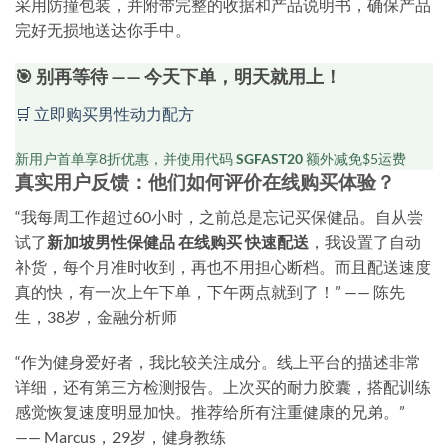
采用防撞包装，并附带完整的收据和产品说明书，确保产品
完好无损地送达你手中。
🎯 别再等待 —— 今天下单，明天就用上！
🛒 立即购买男性动力配方
新用户首单享8折优惠，并使用代码
SGFAST20
额外减免$5运费
真实用户反馈：他们如何评价在线购买体验？
“我每周工作超过60小时，之前总是忘记买保健品。自从尝
试了
新加坡男性保健品 在线购买 快速配送
，我设置了自动
补货，每个月准时收到，再也不用担心断档。而且配送速度
真的快，有一次上午下单，下午两点就到了！” —— 陈先
生，38岁，金融分析师
“作为健身爱好者，我比较关注成分。线上平台的描述非常
详细，还有第三方检测报告。上次买的耐力胶囊，搭配训练
感觉恢复速度明显加快。推荐给所有注重健康的兄弟。”
—— Marcus，29岁，健身教练