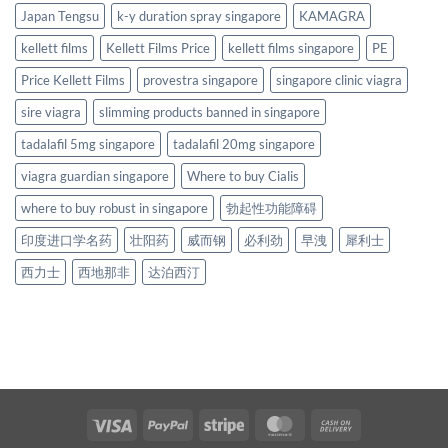
Japan Tengsu
k-y duration spray singapore
KAMAGRA
kellett films
Kellett Films Price
kellett films singapore
PE
Price Kellett Films
provestra singapore
singapore clinic viagra
sire viagra
slimming products banned in singapore
tadalafil 5mg singapore
tadalafil 20mg singapore
viagra guardian singapore
Where to buy Cialis
where to buy robust in singapore
勃起性功能障碍
印度进口学名药
壮阳药
威而钢
必利劲
早洩
犀利士
西力士
西地那非
达泊西汀
Visa
PayPal
Stripe
MasterCard
Cash
On