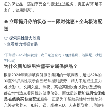
证的保健品，还能享受全岛极速送达服务，真正实现“足不
出户，健康到家”。
🔥 立即提升你的状态 —— 限时优惠 + 全岛极速配
送
👉 探索男性活力胶囊
⚡ 查看耐力增强套装
*下单后2-4小时内发货，次日送达全岛（包括裕廊、淡滨尼、榜鹅
等区域）
为什么新加坡男性需要专属保健品？
根据2024年新加坡保健服务集团的一项调查，超过62%的
30至55岁男性表示自己经常感到疲劳、精力不足或注意力
难以集中。长期久坐、熬夜、高糖高脂饮食以及缺乏运动，
都在悄悄透支着男性的健康储备。而优质的
新加坡男性保健
品 在线购买 快速配送
服务，正是为了帮助男性针对性地补
充关键营养素，如锌、镁、维生素D、人参提取物、玛咖根