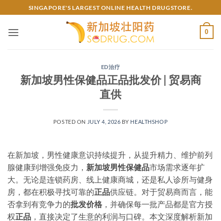
Skip
SINGAPORE'S LARGEST ONLINE HEALTH DRUGSTORE.
to
content
0
ED治疗
新加坡男性保健品正品批发价 | 贸易商
直供
POSTED ON
JULY 4, 2026
BY
HEALTHSHOP
在新加坡，男性健康意识持续提升，从提升精力、维护前列
腺健康到增强免疫力，
新加坡男性保健品
市场需求逐年扩
大。无论是连锁药房、线上健康商城，还是私人诊所与健身
房，都在积极寻找可靠的
正品
供应链。对于贸易商而言，能
否拿到有竞争力的
批发价格
，并确保每一批产品都是官方授
权
正品
，直接决定了生意的利润与口碑。本文深度解析新加