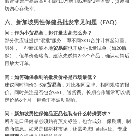
假冒健康产品最高可罚款10万新币或判处2年监禁，贸易商
切勿心存侥幸。
六、新加坡男性保健品批发常见问题（FAQ）
问：作为小贸易商，起订量太高怎么办？
部分供应链提供“混批”服务，即不同SKU合并计算起订量。
另外，一些新加坡本地
贸易商
也开放小批量试单（如20瓶
起），但单价会略高。建议先试销2~3个产品，确认动销后
再放大订单。
问：如何确保拿到的批发价格是市场最低？
建议同时询价3~5家
贸易商
，对比相同品牌、相同规格的报
价。同时关注是否包含GST、送货费。长期合作通常可以锁
定价格6个月，避免汇率波动影响。
问：新加坡男性保健品正品包装有什么特殊要求？
所有进口保健品必须贴有英文标签，包含成分、保质期、制
造商信息。如果是穆斯林市场，还需考虑Halal认证。专业