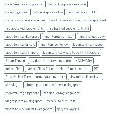
cialis 5mg price singapore
cialis 20mg price singapore
cialis singapore
cialis singapore online
cialis watsons
ED
hamer candy singapore ban
how to check if product is hsa approved
hsa approved supplements
hsa banned supplements list
japan tengsu aliexpress
japan tengsu amazon
japan tengsu ebay
japan tengsu for sale
japan tengsu review
japan tengsu shopee
japan tengsu singapore
japan tengsu where to buy in singapore
Japan Tengsu
k-y duration spray singapore
KAMAGRA
kellett films
Kellett Films Price
kellett films singapore
PE
Price Kellett Films
provestra singapore
singapore clinic viagra
sire viagra
slimming products banned in singapore
tadalafil 5mg singapore
tadalafil 20mg singapore
viagra guardian singapore
Where to buy Cialis
where to buy robust in singapore
勃起性功能障碍