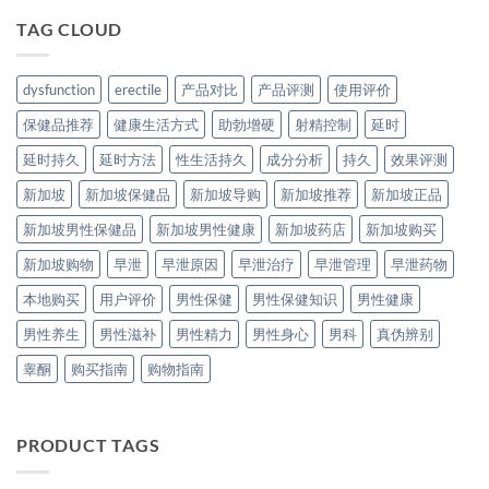
TAG CLOUD
dysfunction
erectile
产品对比
产品评测
使用评价
保健品推荐
健康生活方式
助勃增硬
射精控制
延时
延时持久
延时方法
性生活持久
成分分析
持久
效果评测
新加坡
新加坡保健品
新加坡导购
新加坡推荐
新加坡正品
新加坡男性保健品
新加坡男性健康
新加坡药店
新加坡购买
新加坡购物
早泄
早泄原因
早泄治疗
早泄管理
早泄药物
本地购买
用户评价
男性保健
男性保健知识
男性健康
男性养生
男性滋补
男性精力
男性身心
男科
真伪辨别
睾酮
购买指南
购物指南
PRODUCT TAGS