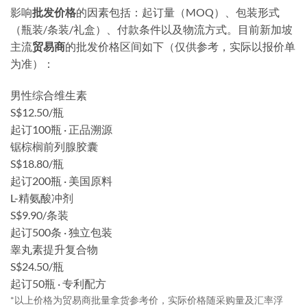
影响
批发价格
的因素包括：起订量（MOQ）、包装形式
（瓶装/条装/礼盒）、付款条件以及物流方式。目前新加坡
主流
贸易商
的批发价格区间如下（仅供参考，实际以报价单
为准）：
男性综合维生素
S$12.50/瓶
起订100瓶 · 正品溯源
锯棕榈前列腺胶囊
S$18.80/瓶
起订200瓶 · 美国原料
L-精氨酸冲剂
S$9.90/条装
起订500条 · 独立包装
睾丸素提升复合物
S$24.50/瓶
起订50瓶 · 专利配方
*以上价格为贸易商批量拿货参考价，实际价格随采购量及汇率浮