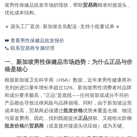
坡男性保健品批发市场的现状，帮助
贸易商
精准对接源头，
优化成本结构。
🔹 源头工厂直供 · 新加坡全岛配送 · 支持小批量试单 🔹
👑 查看男性保健品批发报价
📞 联系贸易商专属经理
一、新加坡男性保健品市场趋势：为什么正品与价
格是核心
根据新加坡卫生科学局（HSA）数据，近年来男性健康类补
充剂的进口量年增长率超过12%。新加坡男性消费者对品牌
和成分要求极高，
“正品”是底线
——任何假冒或成分不符的
产品都会导致法律风险与品牌崩塌。同时，由于新加坡运营
成本较高，贸易商必须通过
批发价格
优势来覆盖仓储、物流
与渠道费用。因此，找到既能提供
正品
授权、又能给出阶梯
批发价格
的
贸易商
（或直接对接源头供应链）成为关键。