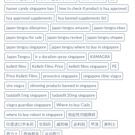
hamer candy singapore ban
how to check if product is hsa approved
hsa approved supplements
hsa banned supplements list
japan tengsu aliexpress
japan tengsu amazon
japan tengsu ebay
japan tengsu for sale
japan tengsu review
japan tengsu shopee
japan tengsu singapore
japan tengsu where to buy in singapore
Japan Tengsu
k-y duration spray singapore
KAMAGRA
kellett films
Kellett Films Price
kellett films singapore
PE
Price Kellett Films
provestra singapore
singapore clinic viagra
sire viagra
slimming products banned in singapore
tadalafil 5mg singapore
tadalafil 20mg singapore
viagra guardian singapore
Where to buy Cialis
where to buy robust in singapore
勃起性功能障碍
印度进口学名药
壮阳药
威而钢
必利劲
早洩
犀利士
西力士
西地那非
达泊西汀