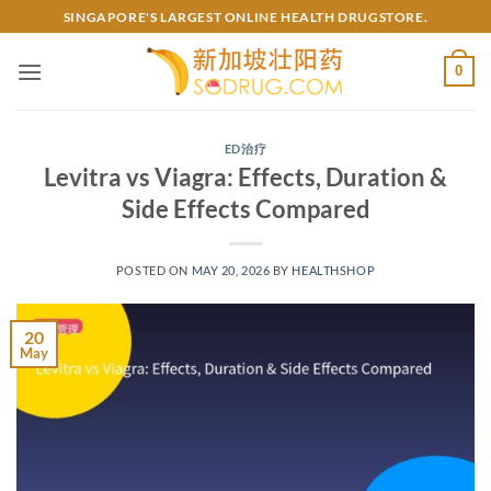
Skip
SINGAPORE'S LARGEST ONLINE HEALTH DRUGSTORE.
to
content
0
ED治疗
Levitra vs Viagra: Effects, Duration &
Side Effects Compared
POSTED ON
MAY 20, 2026
BY
HEALTHSHOP
20
May