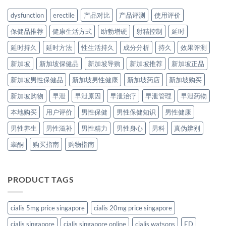
dysfunction
erectile
产品对比
产品评测
使用评价
保健品推荐
健康生活方式
助勃增硬
射精控制
延时
延时持久
延时方法
性生活持久
成分分析
持久
效果评测
新加坡
新加坡保健品
新加坡导购
新加坡推荐
新加坡正品
新加坡男性保健品
新加坡男性健康
新加坡药店
新加坡购买
新加坡购物
早泄
早泄原因
早泄治疗
早泄管理
早泄药物
本地购买
用户评价
男性保健
男性保健知识
男性健康
男性养生
男性滋补
男性精力
男性身心
男科
真伪辨别
睾酮
购买指南
购物指南
PRODUCT TAGS
cialis 5mg price singapore
cialis 20mg price singapore
cialis singapore
cialis singapore online
cialis watsons
ED