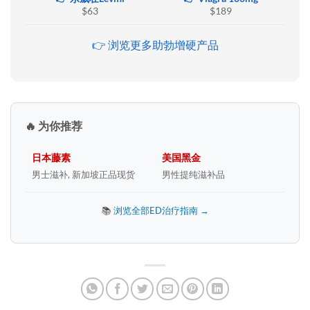
$63
$189
👉 浏览更多助勃增硬产品
🔥 为你推荐
日本藤素
美国黑金
男士滋补, 新加坡正品现货
男性提纯滋补品
📚
浏览全部ED治疗指南 →