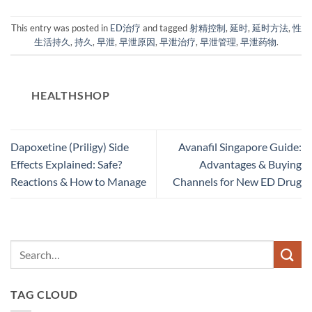
This entry was posted in
ED治疗
and tagged
射精控制
,
延时
,
延时方法
,
性
生活持久
,
持久
,
早泄
,
早泄原因
,
早泄治疗
,
早泄管理
,
早泄药物
.
HEALTHSHOP
Dapoxetine (Priligy) Side
Avanafil Singapore Guide:
Effects Explained: Safe?
Advantages & Buying
Reactions & How to Manage
Channels for New ED Drug
TAG CLOUD