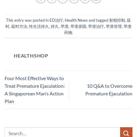
This entry was posted in
ED治疗
,
Health News
and tagged
射精控制
,
延
时
,
延时方法
,
性生活持久
,
持久
,
早泄
,
早泄原因
,
早泄治疗
,
早泄管理
,
早泄
药物
.
HEALTHSHOP
Four Most Effective Ways to
Treat Premature Ejaculation:
10 Q&A to Overcome
A Singaporean Man’s Action
Premature Ejaculation
Plan