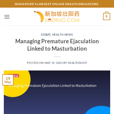
Skip
SINGAPORE'S LARGEST ONLINE HEALTH DRUGSTORE.
to
content
0
ED治疗
,
HEALTH NEWS
Managing Premature Ejaculation
Linked to Masturbation
POSTED ON
MAY 19, 2025
BY
HEALTHSHOP
19
May