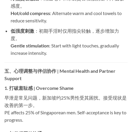
感度。
Hot/cold compress
: Alternate warm and cool towels to
reduce sensitivity.
低强度刺激
：初期手淫时仅用指尖轻触，逐步增加力
度。
Gentle stimulation
: Start with light touches, gradually
increase intensity.
五、心理调整与伴侣协作 | Mental Health and Partner
Support
1.
打破羞耻感 | Overcome Shame
早泄是常见问题，新加坡约25%男性受其困扰。接受现状是
改善的第一步。
PE affects 25% of Singaporean men. Self-acceptance is key to
progress.