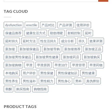
TAG CLOUD
dysfunction
erectile
产品对比
产品评测
使用评价
保健品推荐
健康生活方式
助勃增硬
射精控制
延时
延时持久
延时方法
性生活持久
成分分析
持久
效果评测
新加坡
新加坡保健品
新加坡导购
新加坡推荐
新加坡正品
新加坡男性保健品
新加坡男性健康
新加坡药店
新加坡购买
新加坡购物
早泄
早泄原因
早泄治疗
早泄管理
早泄药物
本地购买
用户评价
男性保健
男性保健知识
男性健康
男性养生
男性滋补
男性精力
男性身心
男科
真伪辨别
睾酮
购买指南
购物指南
PRODUCT TAGS