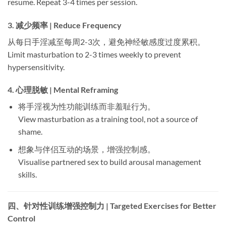
resume. Repeat 3-4 times per session.
3.
减少频率 | Reduce Frequency
从每日手淫减至每周2-3次，避免神经敏感度过度累积。
Limit masturbation to 2-3 times weekly to prevent
hypersensitivity.
4.
心理脱敏 | Mental Reframing
将手淫视为性功能训练而非羞耻行为。
View masturbation as a training tool, not a source of
shame.
想象与伴侣互动的场景，增强控制感。
Visualise partnered sex to build arousal management
skills.
四、针对性训练增强控制力 | Targeted Exercises for Better
Control