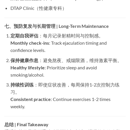
DTAP Clinic（性健康专科）
七、预防复发与长期管理 | Long-Term Maintenance
定期自我评估
：每月记录射精时间与控制感。
Monthly check-ins
: Track ejaculation timing and
confidence levels.
保持健康作息
：避免熬夜、戒烟限酒，维持激素平衡。
Healthy lifestyle
: Prioritize sleep and avoid
smoking/alcohol.
持续性训练
：即使症状改善，每周保持1-2次控制力练
习。
Consistent practice
: Continue exercises 1-2 times
weekly.
总结 | Final Takeaway