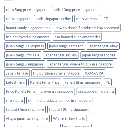
cialis 5mg price singapore
cialis 20mg price singapore
cialis singapore
cialis singapore online
cialis watsons
ED
hamer candy singapore ban
how to check if product is hsa approved
hsa approved supplements
hsa banned supplements list
japan tengsu aliexpress
japan tengsu amazon
japan tengsu ebay
japan tengsu for sale
japan tengsu review
japan tengsu shopee
japan tengsu singapore
japan tengsu where to buy in singapore
Japan Tengsu
k-y duration spray singapore
KAMAGRA
kellett films
Kellett Films Price
kellett films singapore
PE
Price Kellett Films
provestra singapore
singapore clinic viagra
sire viagra
slimming products banned in singapore
tadalafil 5mg singapore
tadalafil 20mg singapore
viagra guardian singapore
Where to buy Cialis