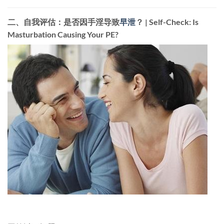
二、自我评估：是否因手淫导致
早泄
？ | Self-Check: Is
Masturbation Causing Your PE?