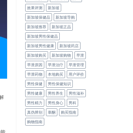
效果评测
新加坡
新加坡保健品
新加坡导购
新加坡推荐
新加坡正品
新加坡男性保健品
新加坡男性健康
新加坡药店
新加坡购买
新加坡购物
早泄
早泄原因
早泄治疗
早泄管理
早泄药物
本地购买
用户评价
男性保健
男性保健知识
男性健康
男性养生
男性滋补
解
男性精力
男性身心
男科
真伪辨别
睾酮
购买指南
购物指南
功能