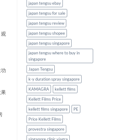
japan tengsu ebay
japan tengsu for sale
japan tengsu review
，观
japan tengsu shopee
japan tengsu singapore
japan tengsu where to buy in
singapore
Japan Tengsu
性功
k-y duration spray singapore
KAMAGRA
kellett films
效果
Kellett Films Price
kellett films singapore
PE
房
Price Kellett Films
provestra singapore
singapore clinic viagra