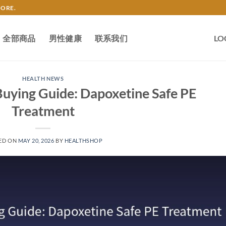
TORE.
全部商品
男性健康
联系我们
LO
HEALTH NEWS
 Buying Guide: Dapoxetine Safe PE
Treatment
ED ON
MAY 20, 2026
BY
HEALTHSHOP