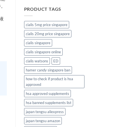
步。
PRODUCT TAGS
液
cialis 5mg price singapore
cialis 20mg price singapore
cialis singapore
cialis singapore online
cialis watsons
ED
hamer candy singapore ban
how to check if product is hsa
approved
hsa approved supplements
hsa banned supplements list
japan tengsu aliexpress
japan tengsu amazon