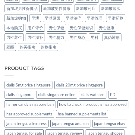
新加坡男性保健品
新加坡男性健康
新加坡药店
新加坡购买
新加坡购物
早泄
早泄原因
早泄治疗
早泄管理
早泄药物
本地购买
用户评价
男性保健
男性保健知识
男性健康
男性养生
男性滋补
男性精力
男性身心
男科
真伪辨别
睾酮
购买指南
购物指南
PRODUCT TAGS
cialis 5mg price singapore
cialis 20mg price singapore
cialis singapore
cialis singapore online
cialis watsons
ED
hamer candy singapore ban
how to check if product is hsa approved
hsa approved supplements
hsa banned supplements list
japan tengsu aliexpress
japan tengsu amazon
japan tengsu ebay
japan tengsu for sale
japan tengsu review
japan tengsu shopee