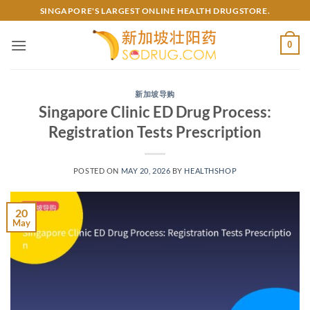
Skip
SINGAPORE'S LARGEST ONLINE HEALTH DRUGSTORE.
to
content
0
新加坡导购
Singapore Clinic ED Drug Process:
Registration Tests Prescription
POSTED ON
MAY 20, 2026
BY
HEALTHSHOP
20
May