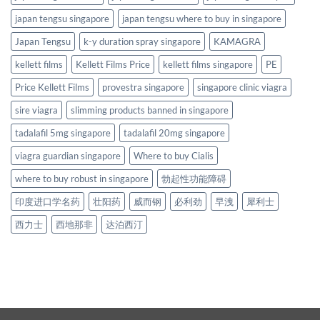
japan tengsu singapore
japan tengsu where to buy in singapore
Japan Tengsu
k-y duration spray singapore
KAMAGRA
kellett films
Kellett Films Price
kellett films singapore
PE
Price Kellett Films
provestra singapore
singapore clinic viagra
sire viagra
slimming products banned in singapore
tadalafil 5mg singapore
tadalafil 20mg singapore
viagra guardian singapore
Where to buy Cialis
where to buy robust in singapore
勃起性功能障碍
印度进口学名药
壮阳药
威而钢
必利劲
早洩
犀利士
西力士
西地那非
达泊西汀