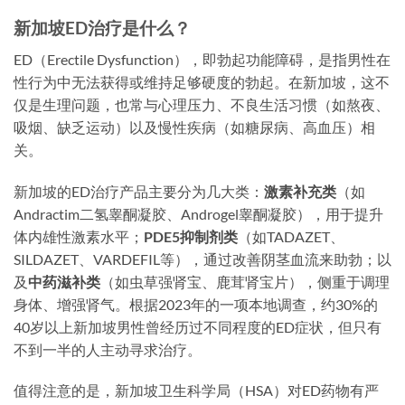
新加坡ED治疗是什么？
ED（Erectile Dysfunction），即勃起功能障碍，是指男性在
性行为中无法获得或维持足够硬度的勃起。在新加坡，这不
仅是生理问题，也常与心理压力、不良生活习惯（如熬夜、
吸烟、缺乏运动）以及慢性疾病（如糖尿病、高血压）相
关。
新加坡的ED治疗产品主要分为几大类：
激素补充类
（如
Andractim二氢睾酮凝胶、Androgel睾酮凝胶），用于提升
体内雄性激素水平；
PDE5抑制剂类
（如TADAZET、
SILDAZET、VARDEFIL等），通过改善阴茎血流来助勃；以
及
中药滋补类
（如虫草强肾宝、鹿茸肾宝片），侧重于调理
身体、增强肾气。根据2023年的一项本地调查，约30%的
40岁以上新加坡男性曾经历过不同程度的ED症状，但只有
不到一半的人主动寻求治疗。
值得注意的是，新加坡卫生科学局（HSA）对ED药物有严