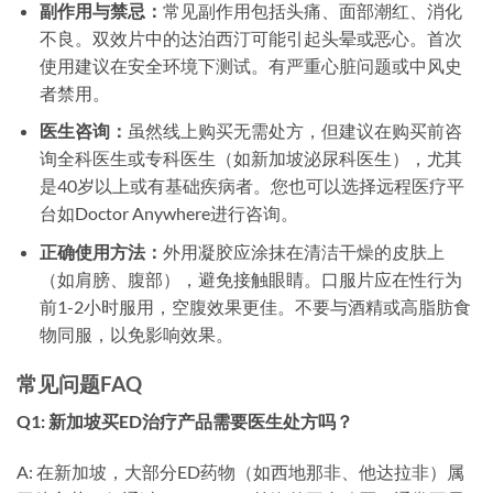
副作用与禁忌：
常见副作用包括头痛、面部潮红、消化
不良。双效片中的达泊西汀可能引起头晕或恶心。首次
使用建议在安全环境下测试。有严重心脏问题或中风史
者禁用。
医生咨询：
虽然线上购买无需处方，但建议在购买前咨
询全科医生或专科医生（如新加坡泌尿科医生），尤其
是40岁以上或有基础疾病者。您也可以选择远程医疗平
台如Doctor Anywhere进行咨询。
正确使用方法：
外用凝胶应涂抹在清洁干燥的皮肤上
（如肩膀、腹部），避免接触眼睛。口服片应在性行为
前1-2小时服用，空腹效果更佳。不要与酒精或高脂肪食
物同服，以免影响效果。
常见问题FAQ
Q1: 新加坡买ED治疗产品需要医生处方吗？
A: 在新加坡，大部分ED药物（如西地那非、他达拉非）属