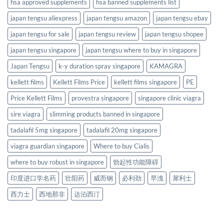
hsa approved supplements
hsa banned supplements list
japan tengsu aliexpress
japan tengsu amazon
japan tengsu ebay
japan tengsu for sale
japan tengsu review
japan tengsu shopee
japan tengsu singapore
japan tengsu where to buy in singapore
Japan Tengsu
k-y duration spray singapore
KAMAGRA
kellett films
Kellett Films Price
kellett films singapore
PE
Price Kellett Films
provestra singapore
singapore clinic viagra
sire viagra
slimming products banned in singapore
tadalafil 5mg singapore
tadalafil 20mg singapore
viagra guardian singapore
Where to buy Cialis
where to buy robust in singapore
勃起性功能障碍
印度进口学名药
壮阳药
威而钢
必利劲
早洩
犀利士
西力士
西地那非
达泊西汀