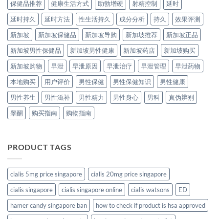
保健品推荐
健康生活方式
助勃增硬
射精控制
延时
延时持久
延时方法
性生活持久
成分分析
持久
效果评测
新加坡
新加坡保健品
新加坡导购
新加坡推荐
新加坡正品
新加坡男性保健品
新加坡男性健康
新加坡药店
新加坡购买
新加坡购物
早泄
早泄原因
早泄治疗
早泄管理
早泄药物
本地购买
用户评价
男性保健
男性保健知识
男性健康
男性养生
男性滋补
男性精力
男性身心
男科
真伪辨别
睾酮
购买指南
购物指南
PRODUCT TAGS
cialis 5mg price singapore
cialis 20mg price singapore
cialis singapore
cialis singapore online
cialis watsons
ED
hamer candy singapore ban
how to check if product is hsa approved