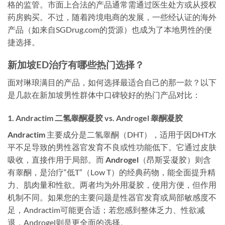
格的监管。市面上合法的产品通常需通过医生处方或从授权
药房购买。不过，随着跨境电商的发展，一些经认证的海外
产品（如来自SGDrug.com的货源）也成为了本地男性的便
捷选择。
新加坡ED治疗有哪些热门选择？
面对琳琅满目的产品，如何选择最适合自己的那一款？以下
是几款在新加坡男性群体中口碑较好的热门产品对比：
1. Andractim 二氢睾酮凝胶 vs. Androgel 睾酮凝胶
Andractim
主要成分是二氢睾酮（DHT），适用于因DHT水
平不足导致的男性器官发育不良或性功能低下。它通过皮肤
吸收，直接作用于局部。而
Androgel
（昂斯妥凝胶）则含
有睾酮，是治疗“低T”（Low T）的经典药物，能全面提升精
力、肌肉量和性欲。两者均为外用凝胶，使用方便，但作用
机制不同。如果您的主要问题是性器官发育或局部敏感度不
足，Andractim可能更合适；若您感到整体乏力、性欲减
退，Androgel则是更全面的选择。