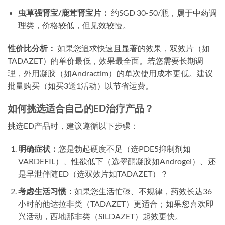
虫草强肾宝/鹿茸肾宝片：
约SGD 30-50/瓶，属于中药调
理类，价格较低，但见效较慢。
性价比分析：
如果您追求快速且显著的效果，双效片（如
TADAZET）的单价最低，效果最全面。若您需要长期调
理，外用凝胶（如Andractim）的单次使用成本更低。建议
批量购买（如买3送1活动）以节省运费。
如何挑选适合自己的ED治疗产品？
挑选ED产品时，建议遵循以下步骤：
明确症状：
您是勃起硬度不足（选PDE5抑制剂如
VARDEFIL）、性欲低下（选睾酮凝胶如Androgel）、还
是早泄伴随ED（选双效片如TADAZET）？
考虑生活习惯：
如果您生活忙碌、不规律，药效长达36
小时的他达拉非类（TADAZET）更适合；如果您喜欢即
兴活动，西地那非类（SILDAZET）起效更快。