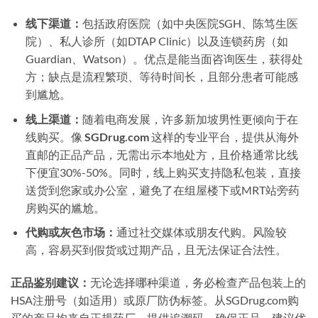
线下渠道：
包括政府医院（如中央医院SGH、陈笃生医
院）、私人诊所（如DTAP Clinic）以及连锁药房（如
Guardian、Watson）。优点是能当面咨询医生，获得处
方；缺点是流程繁琐、等待时间长，且部分患者可能感
到尴尬。
线上渠道：
随着电商发展，许多新加坡男性更倾向于在
线购买。像
SGDrug.com
这样的专业平台，提供从海外
直邮的正品产品，无需出示本地处方，且价格通常比线
下便宜30%-50%。同时，线上购买支持隐私包装，直接
送货到您家或办公室，避免了在组屋楼下或MRT站旁药
房购买的尴尬。
代购或灰色市场：
通过社交媒体或朋友代购。风险较
高，容易买到假货或过期产品，且无法保证合法性。
正品鉴别建议：
无论选择哪种渠道，务必检查产品包装上的
HSA注册号（如适用）或原厂防伪标签。从SGDrug.com购
买的产品均来自正规药厂，提供追溯码，确保正品。建议优