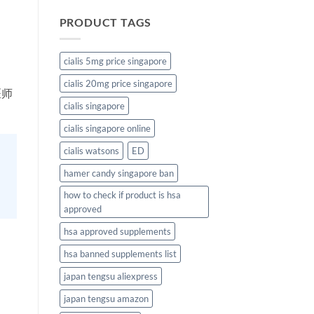
PRODUCT TAGS
cialis 5mg price singapore
cialis 20mg price singapore
医师
cialis singapore
cialis singapore online
cialis watsons
ED
hamer candy singapore ban
how to check if product is hsa
approved
hsa approved supplements
hsa banned supplements list
japan tengsu aliexpress
japan tengsu amazon