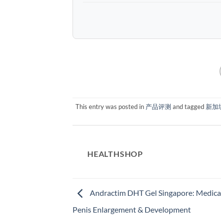
This entry was posted in
产品评测
and tagged
新加
HEALTHSHOP
Andractim DHT Gel Singapore: Medical
Penis Enlargement & Development