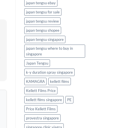
japan tengsu ebay
japan tengsu for sale
japan tengsu review
japan tengsu shopee
japan tengsu singapore
japan tengsu where to buy in
singapore
Japan Tengsu
k-y duration spray singapore
KAMAGRA
kellett films
Kellett Films Price
kellett films singapore
PE
Price Kellett Films
provestra singapore
singapore clinic viagra