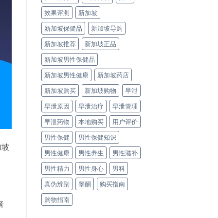
效果评测
新加坡
新加坡保健品
新加坡导购
新加坡推荐
新加坡正品
新加坡男性保健品
新加坡男性健康
新加坡药店
新加坡购买
新加坡购物
早泄
早泄原因
早泄治疗
早泄管理
早泄药物
本地购买
用户评价
男性保健
男性保健知识
加坡
男性健康
男性养生
男性滋补
男性精力
男性身心
男科
真伪辨别
睾酮
购买指南
购物指南
者