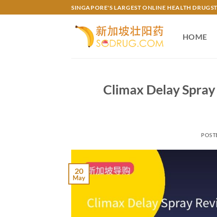
Skip
SINGAPORE'S LARGEST ONLINE HEALTH DRUGS
to
content
HOME
Climax Delay Spray
POST
20
May