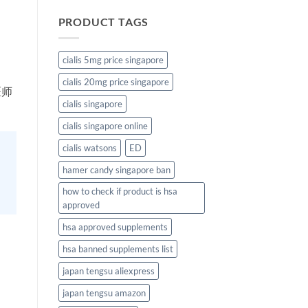
PRODUCT TAGS
cialis 5mg price singapore
cialis 20mg price singapore
医师
cialis singapore
cialis singapore online
cialis watsons
ED
hamer candy singapore ban
how to check if product is hsa
approved
hsa approved supplements
hsa banned supplements list
japan tengsu aliexpress
japan tengsu amazon