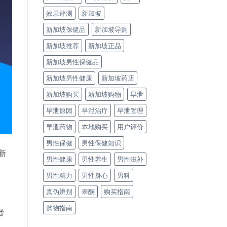
效果评测
新加坡
新加坡保健品
新加坡导购
新加坡推荐
新加坡正品
新加坡男性保健品
新加坡男性健康
新加坡药店
新加坡购买
新加坡购物
早泄
早泄原因
早泄治疗
早泄管理
早泄药物
本地购买
用户评价
男性保健
男性保健知识
新
男性健康
男性养生
男性滋补
男性精力
男性身心
男科
真伪辨别
睾酮
购买指南
购物指南
者